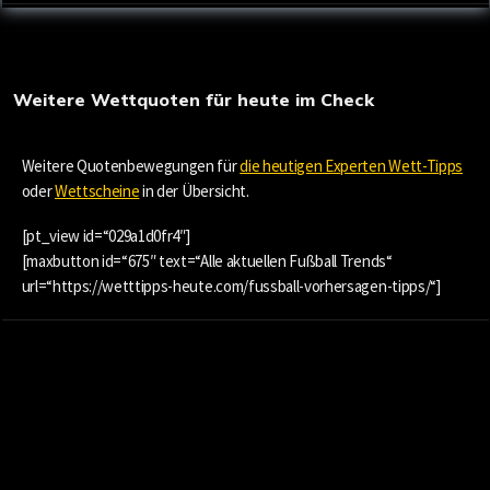
Weitere Wettquoten für heute im Check
Weitere Quotenbewegungen für
die heutigen Experten Wett-Tipps
oder
Wettscheine
in der Übersicht.
[pt_view id=“029a1d0fr4″]
[maxbutton id=“675″ text=“Alle aktuellen Fußball Trends“
url=“https://wetttipps-heute.com/fussball-vorhersagen-tipps/“]