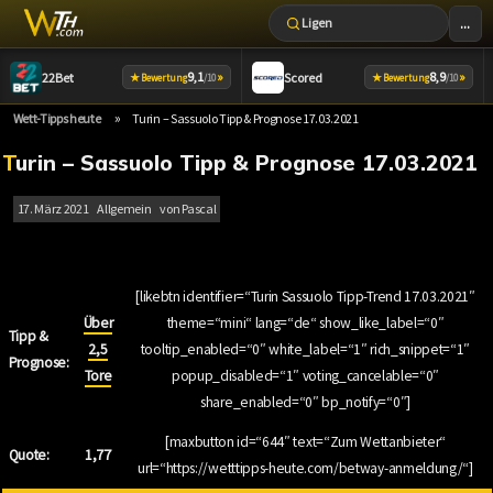
...
Ligen
Zum
9,1
»
8,9
»
22Bet
Scored
★
★
Bewertung
/10
Bewertung
/10
Inhalt
springen
»
Wett-Tipps heute
Turin – Sassuolo Tipp & Prognose 17.03.2021
Turin – Sassuolo Tipp & Prognose 17.03.2021
17. März 2021
Allgemein
von
Pascal
[likebtn identifier=“Turin Sassuolo Tipp-Trend 17.03.2021″
Über
theme=“mini“ lang=“de“ show_like_label=“0″
Tipp &
2,5
tooltip_enabled=“0″ white_label=“1″ rich_snippet=“1″
Prognose:
Tore
popup_disabled=“1″ voting_cancelable=“0″
share_enabled=“0″ bp_notify=“0″]
[maxbutton id=“644″ text=“Zum Wettanbieter“
Quote:
1,77
url=“https://wetttipps-heute.com/betway-anmeldung/“]