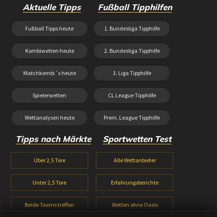
Aktuelle Tipps
Fußball Tipphilfen
Fußball Tipps heute
1. Bundesliga Tipphilfe
Kombiwetten heute
2. Bundesliga Tipphilfe
Matchkombi´s heute
3. Liga Tipphilfe
Spielerwetten
CL League Tipphilfe
Wettanalysen heute
Prem. League Tipphilfe
Tipps nach Märkte
Sportwetten Test
Über 2,5 Tore
Alle Wettanbieter
Unter 2,5 Tore
Erfahrungsberichte
Beide Teams treffen
Wetten ohne Oasis