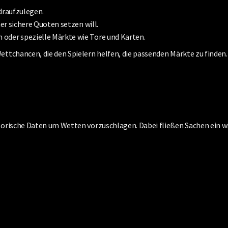
, draufzulegen.
her sichere Quoten setzen will.
 oder spezielle Märkte wie Tore und Karten.
ettchancen, die den Spielern helfen, die passenden Märkte zu finden.
storische Daten um Wetten vorzuschlagen. Dabei fließen Sachen ein wi