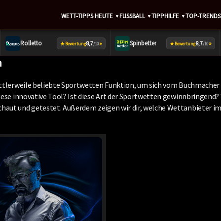
WETT-TIPPS HEUTE
FUSSBALL
TIPPHILFE
TOP-TRENDS
▼
▼
▼
Zum
Inhalt
Rolletto
Spinbetter
8,7
»
8,7
»
★
★
Bewertung
/10
Bewertung
/10
springen
n
ittlerweile beliebte Sportwetten Funktion, um sich vom Buchmacher
ese innovative Tool? Ist diese Art der Sportwetten gewinnbringend?
aut und getestet. Außerdem zeigen wir dir, welche Wettanbieter i
.