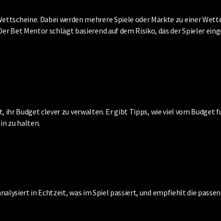
ettscheine. Dabei werden mehrere Spiele oder Märkte zu einer Wett
er Bet Mentor schlägt basierend auf dem Risiko, das der Spieler ein
t, ihr Budget clever zu verwalten. Er gibt Tipps, wie viel vom Budget f
in zu halten.
 analysiert in Echtzeit, was im Spiel passiert, und empfiehlt die passe