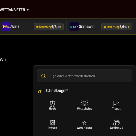
WETTANBIETER
▼
Winz
Granawin
8,7
»
8,6
»
★
★
Bewertung
/10
Bewertung
/10
 Wir
m
Liga oder Wettbewerb suchen
Schnellzugriff
⏰
💡
📈
Heute
Wettscheine
Trends
📆
⭐
🎁
Morgen
Wettanbieter
Wettbonus