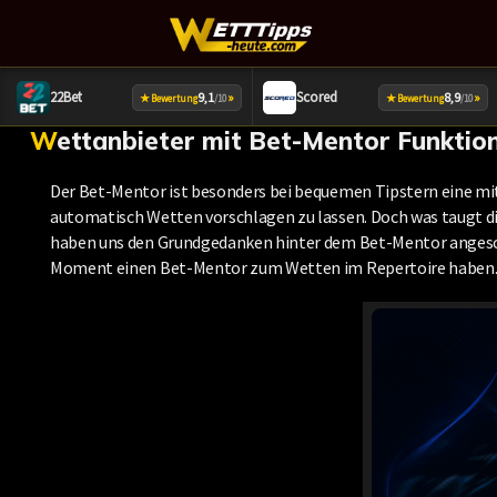
22Bet
Scored
9,1
»
8,9
»
★
★
Bewertung
/10
Bewertung
/10
Wettanbieter mit Bet-Mentor Funktio
Der Bet-Mentor ist besonders bei bequemen Tipstern eine m
automatisch Wetten vorschlagen zu lassen. Doch was taugt di
haben uns den Grundgedanken hinter dem Bet-Mentor angesch
Moment einen Bet-Mentor zum Wetten im Repertoire haben