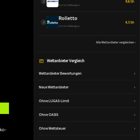
›
8,9/10
Test & Erfahrungen
Rolletto
›
8,7/10
Test & Erfahrungen
Alle Wettanbieter vergleichen ›
Wettanbieter Vergleich
›
Wettanbieter Bewertungen
›
Neue Wettanbieter
›
Ohne LUGAS-Limit
›
Ohne OASIS
›
Ohne Wettsteuer
iko-