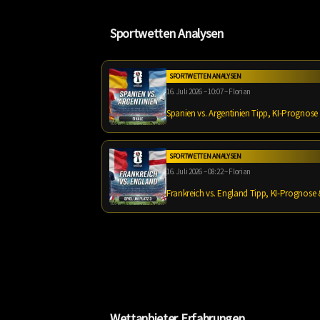
Sportwetten Analysen
SPORTWETTEN ANALYSEN
16. Juli 2026 – 10:07 – Florian
Spanien vs. Argentinien Tipp, KI-Prognose
SPORTWETTEN ANALYSEN
16. Juli 2026 – 08:22 – Florian
Frankreich vs. England Tipp, KI-Prognose
Wettanbieter Erfahrungen