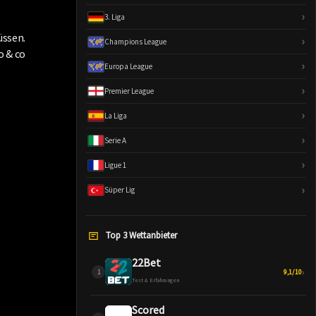
›
3. Liga
üssen.
›
Champions League
o & co
›
Europa League
›
Premier League
›
La Liga
›
Serie A
›
Ligue 1
›
Süper Lig
Top 3 Wettanbieter
22Bet
›
9,1/10
Test & Erfahrungen
Scored