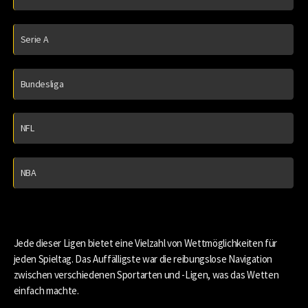
Serie A
Bundesliga
NFL
NBA
Jede dieser Ligen bietet eine Vielzahl von Wettmöglichkeiten für
jeden Spieltag. Das Auffälligste war die reibungslose Navigation
zwischen verschiedenen Sportarten und -Ligen, was das Wetten
einfach machte.