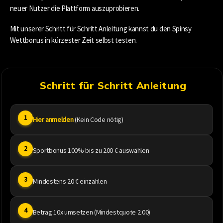
neuer Nutzer die Plattform auszuprobieren.
Mit unserer Schritt für Schritt Anleitung kannst du den Spinsy
Wettbonus in kürzester Zeit selbst testen.
Schritt für Schritt Anleitung
1
Hier anmelden
(Kein Code nötig)
2
Sportbonus 100% bis zu 200 € auswählen
3
Mindestens 20 € einzahlen
4
Betrag 10x umsetzen (Mindestquote 2.00)