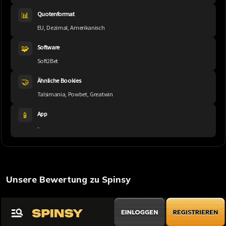
📊
Quotenformat
EU, Dezimal, Amerikanisch
🧩
Software
Soft2Bet
🤝
Ähnliche Bookies
Talsimania, Powbet, Greatwin
📱
App
-
Unsere Bewertung zu Spinsy