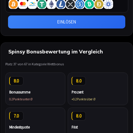
EINLÖSEN
Spinsy Bonusbewertung im Vergleich
Platz 37 von 67 in Kategorie Wettbonus
8.0
8.0
Bonussumme
Prozent
0.2 Punkte unter Ø
+0.2 Punkte über Ø
7.0
8.0
Mindestquote
Frist