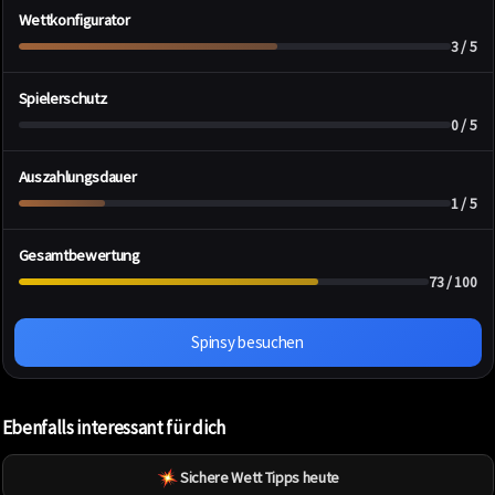
Lizensiert in Anjouan, positive Reputation, keine bekannten
Wettkonfigurator
Auszahlungsschwierigkeiten.
3 / 5
Die Auswahl bei Spinsy für den Wettgenerator sind branchenüblich.
Spielerschutz
Allerdings ist die Geschwindigkeit äußerst langsam.
0 / 5
Bei Spinsy lassen sich die Auszahlungen den gesamten
Auszahlungsdauer
Bearbeitungszeitrum über abbrechen. Verlustlimits oder Einsatzgrenzen
1 / 5
fehlen weitgehend, was das Wetten ohne Oasis hier besonders riskant
macht.
Spinsy spricht von schnellen Auszahlungen, in der Praxis dauert es meist
Gesamtbewertung
24 bis 48 Stunden bis das Geld auf dem Bankkonto oder E-Wallet landet.
73 / 100
Zur Verifizierung sind Ausweis und ein Adressnachweis nötig, etwa eine
Strom- oder Handyrechnung. Echtzeit wird nicht unterstützt.
Spinsy überzeugt mit einem starken Gesamtpaket.
Spinsy besuchen
Ebenfalls interessant für dich
Sichere Wett Tipps heute