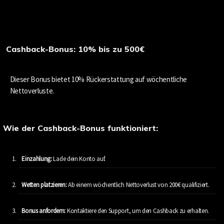
Cashback-Bonus: 10% bis zu 500€
Dieser Bonus bietet 10% Rückerstattung auf wöchentliche
Nettoverluste.
Wie der Cashback-Bonus funktioniert:
Einzahlung:
Lade dein Konto auf.
Wetten platzieren:
Ab einem wöchentlich Nettoverlust von 200€ qualifiziert.
Bonus anfordern:
Kontaktiere den Support, um den Cashback zu erhalten.