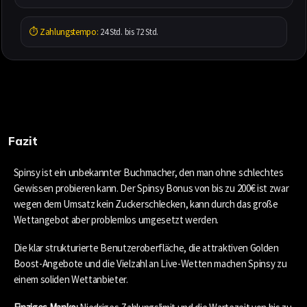
⏱ Zahlungstempo:
24 Std. bis 72 Std.
Fazit
Spinsy ist ein unbekannter Buchmacher, den man ohne schlechtes
Gewissen probieren kann. Der Spinsy Bonus von bis zu 200€ ist zwar
wegen dem Umsatz kein Zuckerschlecken, kann durch das große
Wettangebot aber problemlos umgesetzt werden.
Die klar strukturierte Benutzeroberfläche, die attraktiven Golden
Boost-Angebote und die Vielzahl an Live-Wetten machen Spinsy zu
einem soliden Wettanbieter.