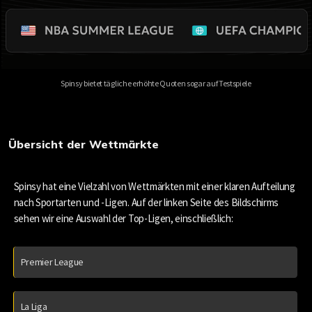
Spinsy bietet tägliche erhöhte Quoten sogar auf Testspiele
Übersicht der Wettmärkte
Spinsy hat eine Vielzahl von Wettmärkten mit einer klaren Aufteilung
nach Sportarten und -Ligen. Auf der linken Seite des Bildschirms
sehen wir eine Auswahl der Top-Ligen, einschließlich:
Premier League
La Liga