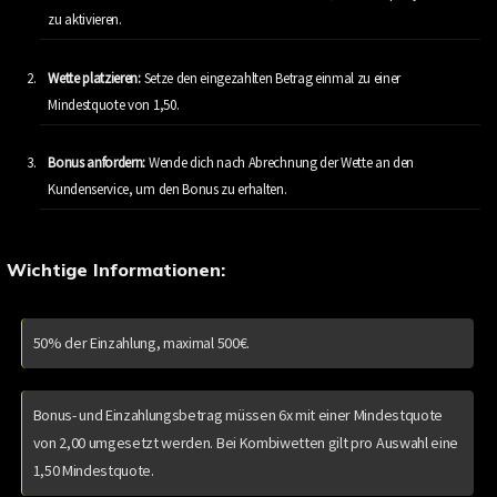
zu aktivieren.
Wette platzieren:
Setze den eingezahlten Betrag einmal zu einer
Mindestquote von 1,50.
Bonus anfordern:
Wende dich nach Abrechnung der Wette an den
Kundenservice, um den Bonus zu erhalten.
Wichtige Informationen:
50% der Einzahlung, maximal 500€.
Bonus- und Einzahlungsbetrag müssen 6x mit einer Mindestquote
von 2,00 umgesetzt werden. Bei Kombiwetten gilt pro Auswahl eine
1,50 Mindestquote.