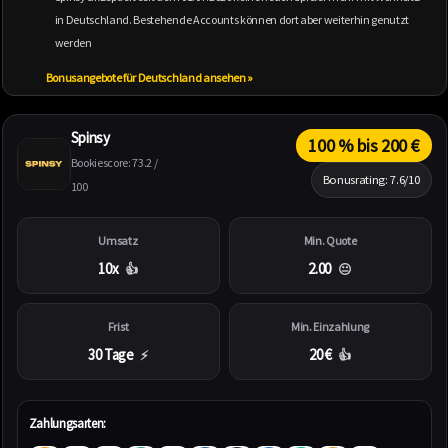
in Deutschland. Bestehende Accounts können dort aber weiterhin genutzt
werden
Bonusangebote für Deutschland ansehen »
Spinsy
100 % bis 200 €
Bookiescore: 73.2 /
Bonusrating: 7.6/10
100
Umsatz
Min. Quote
10x
2.00
👍
😐
Frist
Min. Einzahlung
30 Tage
20 €
⚡
👍
Zahlungsarten: