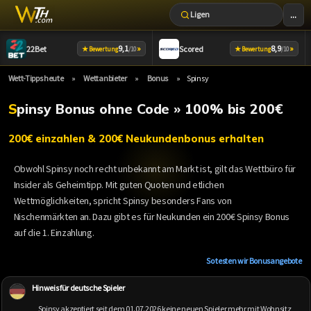
...
Ligen
Zum
9,1
»
8,9
»
22Bet
Scored
★
★
Bewertung
/10
Bewertung
/10
Inhalt
springen
Wett-Tipps heute
»
Wettanbieter
»
Bonus
»
Spinsy
Spinsy Bonus ohne Code » 100% bis 200€
200€ einzahlen & 200€ Neukundenbonus erhalten
Obwohl Spinsy noch recht unbekannt am Markt ist, gilt das Wettbüro für
Insider als Geheimtipp. Mit guten Quoten und etlichen
Wettmöglichkeiten, spricht Spinsy besonders Fans von
Nischenmärkten an. Dazu gibt es für Neukunden ein 200€ Spinsy Bonus
auf die 1. Einzahlung.
So testen wir Bonusangebote
Hinweis für deutsche Spieler
Spinsy akzeptiert seit dem 01.07.2026 keine neuen Spieler mehr mit Wohnsitz