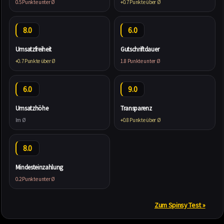
0.5 Punkte unter Ø
+0.7 Punkte über Ø
8.0
6.0
Umsatzfreiheit
Gutschriftdauer
+0.7 Punkte über Ø
1.8 Punkte unter Ø
6.0
9.0
Umsatzhöhe
Transparenz
Im Ø
+0.8 Punkte über Ø
8.0
Mindesteinzahlung
0.2 Punkte unter Ø
Zum Spinsy Test »