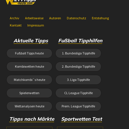
Archiv
Arbeitsweise
Autoren
Datenschutz
Entstehung
Kontakt
Impressum
Aktuelle Tipps
Fußball Tipphilfen
Fußball Tipps heute
1. Bundesliga Tipphilfe
Kombiwetten heute
2. Bundesliga Tipphilfe
Matchkombi´s heute
3. Liga Tipphilfe
Spielerwetten
CL League Tipphilfe
Wettanalysen heute
Prem. League Tipphilfe
Tipps nach Märkte
Sportwetten Test