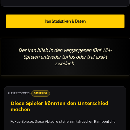
Iran Statistiken & Daten
Der Iran blieb in den vergangenen fünf WM-
Spielen entweder torlos oder traf exakt
zweifach.
PLAYER TO WATCH
GRUPPE G
Diese Spieler könnten den Unterschied
machen
Fokus-Spieler: Diese Akteure stehen im taktischen Rampenlicht.