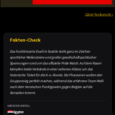
22bet Testbericht »
Fakten-Check
Das hochbrisante Duell in Seattle steht ganz im Zeichen
sportlicher Meilensteine und großer gesellschaftspolitischer
Spannungen rund um das offizielle Pride Match. Auf dem Rasen
kämpfen beide Verbände in einer seltenen Allianz um das
historische Ticket für die K.-o.-Runde. Die Pharaonen wollen den
Gruppensieg perfekt machen, während das erfahrene Team Melli
nach dem heroischen Punktgewinn gegen Belgien auf die
Sensation brennt.
GRÖSSTER VORTEIL
Ägypten