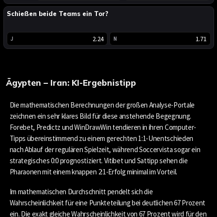
Schießen beide Teams ein Tor?
2.24
1.71
J
N
Ägypten – Iran: KI-Ergebnistipp
Die mathematischen Berechnungen der großen Analyse-Portale
zeichnen ein sehr klares Bild für diese anstehende Begegnung.
Forebet, Predictz und WinDrawWin tendieren in ihren Computer-
Tipps übereinstimmend zu einem gerechten 1:1-Unentschieden
nach Ablauf der regulären Spielzeit, während Soccervista sogar ein
strategisches 0:0 prognostiziert. Vitibet und Sattipp sehen die
Pharaonen mit einem knappen 2:1-Erfolg minimal im Vorteil.
Im mathematischen Durchschnitt pendelt sich die
Wahrscheinlichkeit für eine Punkteteilung bei deutlichen 67 Prozent
ein. Die exakt gleiche Wahrscheinlichkeit von 67 Prozent wird für den