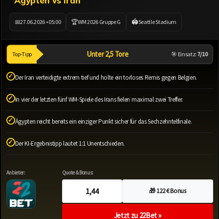
Ägypten vs Iran
📅
27.06.2026 • 05:00
🏆
WM 2026 Gruppe G
🏟️
Seattle Stadium
Unter 2,5 Tore
Top-Tipp
🎯 Einsatz:
7/10
✓
Der Iran verteidigte extrem tief und holte ein torloses Remis gegen Belgien.
✓
In vier der letzten fünf WM-Spiele des Irans fielen maximal zwei Treffer.
✓
Ägypten reicht bereits ein einziger Punkt sicher für das Sechzehntelfinale.
✓
Der KI-Ergebnistipp lautet 1:1 Unentschieden.
Anbieter:
Quote & Bonus:
1,44
🎁 122 € Bonus
Jetzt zu 22Bet »