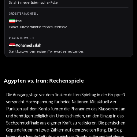
Salah in neuer Spielmacher-Rolle
GRÖSSTER NACHTEIL
Iran
Hohes Durchschnittsalter der Defensive
PLAYER TO WATCH
Mohamed Salah
Steht kurz vor dem ewigen Torrekord seines Landes.
Ägypten vs. Iran: Rechenspiele
Die Ausgangslage vor dem finalen dritten Spieltag in der Gruppe G
verspricht Hochspannung für beide Nationen. Mit aktuell vier
Punkten auf dem Konto führen die Pharaonen das Klassement an
und benötigen lediglich ein Unentschieden, um den Einzug in das
Sechzehntelfinale aus eigener Kraft zu realisieren. Die persischen
Geparde lauern mit zwei Zählern auf dem zweiten Rang. Ein Sieg
bringt den Iran definitiv in die nächste Runde, während bei einem