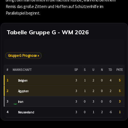
Remis das große Zittern und Hoffen auf Schützenhilfe im
Parallelspiel beginnt.
Tabelle Gruppe G - WM 2026
Gruppe G Prognose »
#
MANNSCHAFT
SP
S
U
N
TD
PKTE
1
3
1
2
0
4
5
Belgien
2
3
1
2
0
2
5
Ägypten
3
3
0
3
0
0
3
Iran
4
3
0
1
2
-6
1
Neuseeland