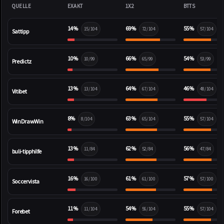
QUELLE
EXAKT
1X2
BTTS
14%
69%
55%
15/104
72/104
57/104
Sattipp
10%
66%
54%
10/99
65/99
53/99
Predictz
13%
64%
46%
13/104
67/104
48/104
Vitibet
8%
63%
55%
8/104
65/104
57/104
WinDrawWin
13%
62%
56%
11/84
52/84
47/84
buli-tipphilfe
16%
61%
57%
16/100
61/100
57/100
Soccervista
11%
54%
55%
11/104
56/104
57/104
Forebet