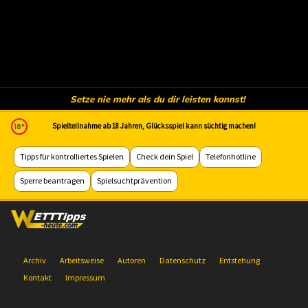
Setze nie mehr als du dir leisten kannst!
Spielteilnahme ab 18 Jahren, Glücksspiel kann süchtig machen!
Tipps für kontrolliertes Spielen
Check dein Spiel
Telefonhotline
Sperre beantragen
Spielsuchtprävention
Archiv
Arbeitsweise
Autoren
Datenschutz
Entstehung
Kontakt
Impressum