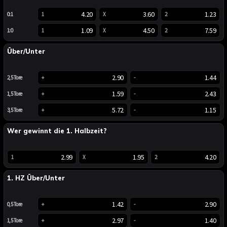
4.20
3.60
1.23
0:1
1
X
2
1.09
4.50
7.59
1:0
1
X
2
Über/Unter
2.90
1.44
2,5 Tore
+
-
1.59
2.43
1,5 Tore
+
-
5.72
1.15
3,5 Tore
+
-
Wer gewinnt die 1. Halbzeit?
2.99
1.95
4.20
1
X
2
1. HZ Über/Unter
1.42
2.90
0,5 Tore
+
-
2.97
1.40
1,5 Tore
+
-