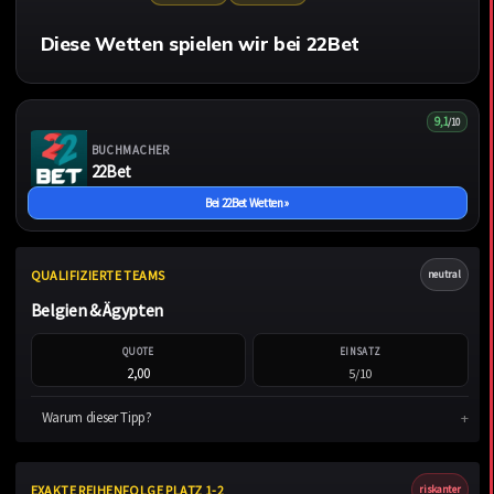
Diese Wetten spielen wir bei 22Bet
9,1
/10
BUCHMACHER
22Bet
Bei 22Bet Wetten »
QUALIFIZIERTE TEAMS
neutral
Belgien & Ägypten
QUOTE
EINSATZ
2,00
5/10
Warum dieser Tipp?
EXAKTE REIHENFOLGE PLATZ 1-2
riskanter