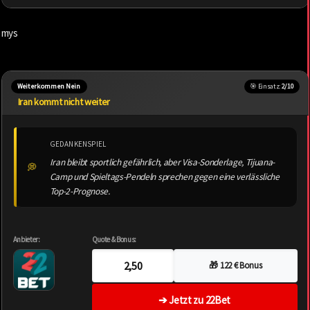
mys
Weiterkommen Nein
🎯 Einsatz:
2/10
Iran kommt nicht weiter
GEDANKENSPIEL
Iran bleibt sportlich gefährlich, aber Visa-Sonderlage, Tijuana-
💭
Camp und Spieltags-Pendeln sprechen gegen eine verlässliche
Top-2-Prognose.
Anbieter:
Quote & Bonus:
2,50
🎁 122 € Bonus
➔ Jetzt zu 22Bet