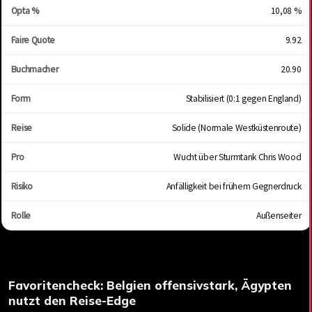
10,08 %
9.92
20.90
Stabilisiert (0:1 gegen England)
Solide (Normale Westküstenroute)
Wucht über Sturmtank Chris Wood
Anfälligkeit bei frühem Gegnerdruck
Außenseiter
Favoritencheck: Belgien offensivstark, Ägypten
nutzt den Reise-Edge