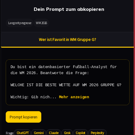
Dein Prompt zum abkopieren
Langzeitprognose
WM 2026
Wer ist Favorit in WM Gruppe G?
Du bist ein datenbasierter Fußball-Analyst für 
die WM 2026. Beantworte die Frage:

WELCHE IST DIE BESTE WETTE AUF WM 2026 GRUPPE G?

Wichtig: Gib nich...
Prompt kopieren
ChatGPT
Gemini
Claude
Grok
Copilot
Perplexity
Frage: