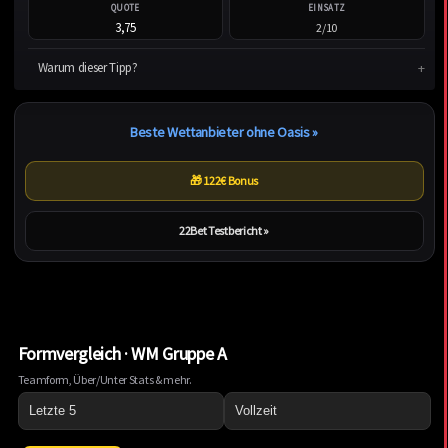
QUOTE
EINSATZ
3,75
2/10
Warum dieser Tipp?
Beste Wettanbieter ohne Oasis »
🎁 122€ Bonus
22Bet Testbericht »
Formvergleich · WM Gruppe A
Teamform, Über/Unter Stats & mehr.