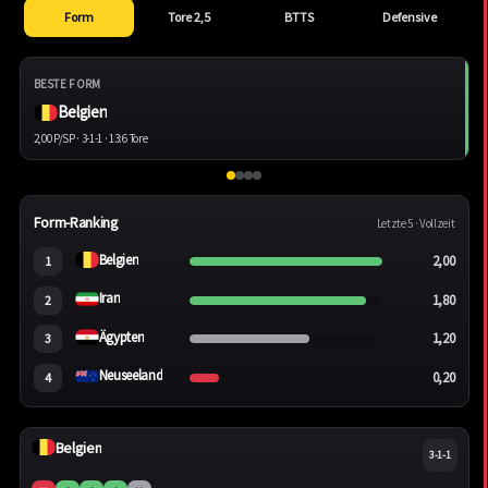
Form
Tore 2,5
BTTS
Defensive
BESTE FORM
Belgien
2,00 P/SP · 3-1-1 · 13:6 Tore
0
Form-Ranking
Letzte 5 · Vollzeit
Belgien
2,00
1
Iran
1,80
2
Ägypten
1,20
3
Neuseeland
0,20
4
Belgien
3-1-1