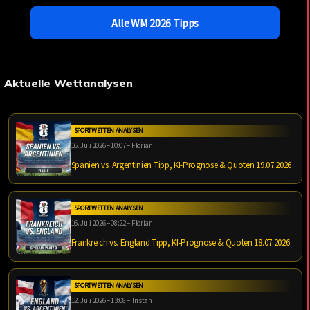
Alle WM 2026 Tipps
Aktuelle Wettanalysen
SPORTWETTEN ANALYSEN
16. Juli 2026 – 10:07 – Florian
Spanien vs. Argentinien Tipp, KI-Prognose & Quoten 19.07.2026
SPORTWETTEN ANALYSEN
16. Juli 2026 – 08:22 – Florian
Frankreich vs. England Tipp, KI-Prognose & Quoten 18.07.2026
SPORTWETTEN ANALYSEN
12. Juli 2026 – 13:08 – Tristan