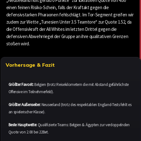
„Neuseeland holt genau 0 Punkte“ zur lukrativen Quote von 4.00
einen feinen Risiko-Schein, falls der Kraftakt gegen die
defensivstarken Pharaonen fehlschlägt. Im Tor-Segment greifen wir
zudem zur Wette „Tunesien Unter 3.5 Teamtore“ zur Quote 1.52, da
die Offensivkraft der All Whites im letzten Drittel gegen die
defensiven Abwehrriegel der Gruppe an ihre qualitativen Grenzen
stoßen wird.
Vorhersage & Fazit
Größter Favorit:
Belgien (trotz Reisekilometern die mit Abstand gefährlichste
Offensive im Teilnehmerfeld).
Größter Außenseiter:
Neuseeland (trotz des respektablen England-Tests fehlt es
an spielerischer Klasse).
Beste Hauptwette:
Qualifizierte Teams: Belgien & Ägypten zur verdoppelnden
Quote von 2.00 bei 22Bet.