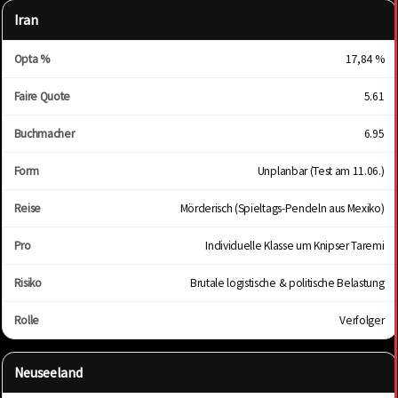
Iran
17,84 %
5.61
6.95
Unplanbar (Test am 11.06.)
Mörderisch (Spieltags-Pendeln aus Mexiko)
Individuelle Klasse um Knipser Taremi
Brutale logistische & politische Belastung
Verfolger
Neuseeland