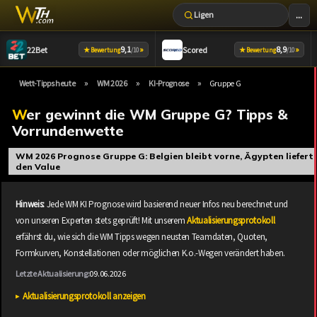
...
Ligen
Zum
9,1
»
8,9
»
22Bet
Scored
★
★
Bewertung
/10
Bewertung
/10
Inhalt
springen
»
»
»
Wett-Tipps heute
WM 2026
KI-Prognose
Gruppe G
Wer gewinnt die WM Gruppe G? Tipps &
Vorrundenwette
WM 2026 Prognose Gruppe G: Belgien bleibt vorne, Ägypten liefert
den Value
Hinweis:
Jede WM KI Prognose wird basierend neuer Infos neu berechnet und
von unseren Experten stets geprüft! Mit unserem
Aktualisierungsprotokoll
erfährst du, wie sich die WM Tipps wegen neusten Teamdaten, Quoten,
Formkurven, Konstellationen oder möglichen K.o.-Wegen verändert haben.
Letzte Aktualisierung:
09.06.2026
Aktualisierungsprotokoll anzeigen