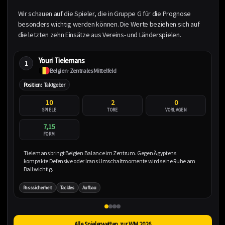
Wir schauen auf die Spieler, die in Gruppe G für die Prognose
besonders wichtig werden können. Die Werte beziehen sich auf
die letzten zehn Einsätze aus Vereins- und Länderspielen.
Youri Tielemans
1
Belgien
· Zentrales Mittelfeld
Position:
Taktgeber
P
10
2
0
SPIELE
TORE
VORLAGEN
7,15
FORM
Tielemans bringt Belgien Balance im Zentrum. Gegen Ägyptens
D
kompakte Defensive oder Irans Umschaltmomente wird seine Ruhe am
T
Ball wichtig.
T
Passsicherheit
Tackles
Aufbau
Alle Spielerwetten zur WM 2026