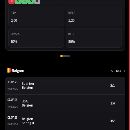
N
S
S
S
U
P/SP
GT/SP
2,00
1,20
Over 2,5
BTTS
80%
80%
Belgien
S-U-N: 3-1-1
10.07.26
07
Spanien
2:1
Belgien
WM 2026
W
07.07.26
03
USA
1:4
Belgien
WM 2026
W
01.07.26
27
Belgien
3:2
Senegal
WM 2026
W