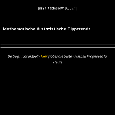
[ninja_tables id=“163857″]
Mathematische & statistische Tipptrends
Beitrag nicht aktuell?
Hier
gibt es die besten Fußball Prognosen für
Heute