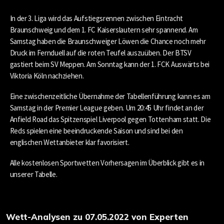
In der 3. Liga wird das Aufstiegsrennen zwischen Eintracht
Braunschweig und dem 1. FC Kaiserslautern sehr spannend. Am
Samstag haben die Braunschweiger Löwen die Chance noch mehr
Druck im Fernduell auf die roten Teufel auszuüben. Der BTSV
gastiert beim SV Meppen. Am Sonntag kann der 1. FCK Auswärts bei
Viktoria Köln nachziehen.
Eine zwischenzeitliche Übernahme der Tabellenführung kann es am
Samstag in der Premier League geben. Um 20:45 Uhr findet an der
Anfield Road das Spitzenspiel Liverpool gegen Tottenham statt. Die
Reds spielen eine beeindruckende Saison und sind bei den
englischen Wettanbieter klar favorisiert.
Alle kostenlosen Sportwetten Vorhersagen im Überblick gibt es in
unserer Tabelle.
Wett-Analysen zu 07.05.2022 von Experten