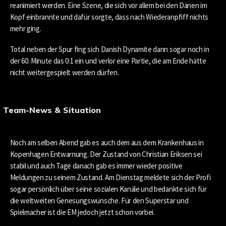
reanimiert werden. Eine Szene, die sich vor allem bei den Dänen im
Kopf einbrannte und dafür sorgte, dass nach Wiederanpfiff nichts
mehr ging.
Total neben der Spur fing sich Danish Dynamite dann sogar noch in
der 60. Minute das 0:1 ein und verlor eine Partie, die am Ende hätte
nicht weitergespielt werden dürfen.
Team-News & Situation
Noch am selben Abend gab es auch dem aus dem Krankenhaus in
Kopenhagen Entwarnung. Der Zustand von Christian Eriksen sei
stabil und auch Tage danach gab es immer wieder positive
Meldungen zu seinem Zustand. Am Dienstag meldete sich der Profi
sogar persönlich über seine sozialen Kanäle und bedankte sich für
die weltweiten Genesungswünsche. Für den Superstar und
Spielmacher ist die EM jedoch jetzt schon vorbei.