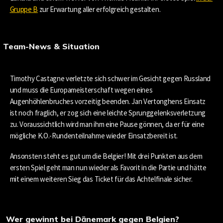
Gruppe B
zur Erwartung aller erfolgreich gestalten.
Team-News & Situation
Timothy Castagne verletzte sich schwer im Gesicht gegen Russland
und muss die Europameisterschaft wegen eines
Augenhöhlenbruches vorzeitig beenden. Jan Vertonghens Einsatz
ist noch fraglich, er zog sich eine leichte Sprunggelenksverletzung
zu. Voraussichtlich wird man ihm eine Pause gönnen, da er für eine
mögliche K.O.-Rundenteilnahme wieder Einsatzbereit ist.
Ansonsten steht es gut um die Belgier! Mit drei Punkten aus dem
ersten Spiel geht man nun wieder als Favorit in die Partie und hätte
mit einem weiteren Sieg das Ticket für das Achtelfinale sicher.
Wer gewinnt bei Dänemark gegen Belgien?