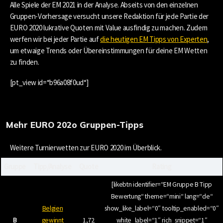
Alle Spiele der EM 2021 in der Analyse. Abseits von den einzelnen
Gruppen-Vorhersage versucht unsere Redaktion für jede Partie der
EURO 2020 lukrative Quoten mit Value ausfindig zu machen. Zudem
werfen wir bei jeder Partie auf
die heutigen EM Tipps von Experten
,
um etwaige Trends oder Übereinstimmungen für deine EM Wetten
zu finden.
[pt_view id=“b96a08f0ud“]
Mehr EURO 202o Gruppen-Tipps
Weitere Turnierwetten zur EURO 2020 im Überblick.
Gruppe
Tipp/Analyse
Quote
Rating
[likebtn identifier=“EM Gruppe B Tipp
Bewertung“ theme=“mini“ lang=“de“
Belgien
show_like_label=“0″ tooltip_enabled=“0″
B
gewinnt
1,72
white_label=“1″ rich_snippet=“1″