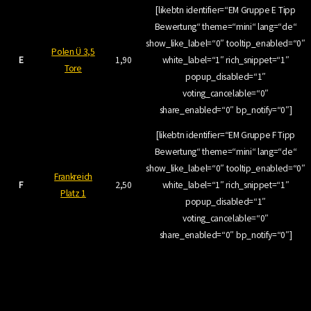
[likebtn identifier=“EM Gruppe E Tipp
Bewertung“ theme=“mini“ lang=“de“
show_like_label=“0″ tooltip_enabled=“0″
Polen Ü 3,5
E
1,90
white_label=“1″ rich_snippet=“1″
Tore
popup_disabled=“1″
voting_cancelable=“0″
share_enabled=“0″ bp_notify=“0″]
[likebtn identifier=“EM Gruppe F Tipp
Bewertung“ theme=“mini“ lang=“de“
show_like_label=“0″ tooltip_enabled=“0″
Frankreich
F
2,50
white_label=“1″ rich_snippet=“1″
Platz 1
popup_disabled=“1″
voting_cancelable=“0″
share_enabled=“0″ bp_notify=“0″]