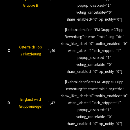
Gruppe B
popup_disabled=“1″
voting_cancelable=“0″
share_enabled=“0″ bp_notify=“0″]
[likebtn identifier=“EM Gruppe C Tipp
Bewertung“ theme=“mini“ lang=“de“
show_like_label=“0″ tooltip_enabled=“0″
Österreich Top
C
1,40
white_label=“1″ rich_snippet=“1″
2 Platzierung
popup_disabled=“1″
voting_cancelable=“0″
share_enabled=“0″ bp_notify=“0″]
[likebtn identifier=“EM Gruppe D Tipp
Bewertung“ theme=“mini“ lang=“de“
show_like_label=“0″ tooltip_enabled=“0″
England wird
D
1,47
white_label=“1″ rich_snippet=“1″
Gruppensieger
popup_disabled=“1″
voting_cancelable=“0″
share_enabled=“0″ bp_notify=“0″]