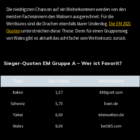
Die niedrigsten Chancen auf ein Weiterkommen werden von den
meisten Fachmännern den Walisern ausgerechnet. Für die
Wettbüros sind die Drachen ebenfalls klarer Underdog.
Die EM 2021
Quoten
unterstreichen diese These: Denn für einen Gruppensieg
von Wales gibt es aktuell das achtfache vom Wetteinsatz zurück.
Sieger-Quoten EM Gruppe A – Wer ist Favorit?
Team
Best-Value
Wettanbieter
Italien
1,57
888sport.com
Schweiz
5,75
bwin.de
Türkei
6,00
interwetten.de
Wales
8,00
bet365.com