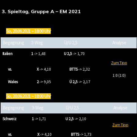
3. Spieltag, Gruppe A – EM 2021
So, 20.06.2021 – 18:00 Uhr
Begegnung
3-Weg
Ü/U 2,5
Analyse
Italien
1
-> 1,48
U 2,5
-> 1,70
Zum Tipp
vs.
X
-> 4,10
BTTS
-> 2,32
1:0 (1:0)
Wales
2
-> 9,05
Ü 2,5
-> 2,17
So, 20.06.2021 – 18:00 Uhr
Begegnung
3-Weg
Ü/U 2,5
Analyse
Schweiz
1
-> 1,71
U 2,5
-> 2,10
Zum Tipp
vs.
X
-> 4,10
BTTS
-> 1,73