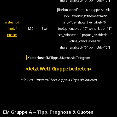
share_enabled=“0″ bp_notify=“0″]
[likebtn identifier=“EM Gruppe A Risiko-
Tipp Bewertung“ theme=“mini“
Wales holt
lang=“de“ show_like_label=“0″
mind. 4
4,50
Bwin
tooltip_enabled=“0″ white_label=“1″
Punkte
rich_snippet=“1″ popup_disabled=“1″
voting_cancelable=“0″
share_enabled=“0″ bp_notify=“0″]
Kostenlose EM Tipps & News via Telegram
»Jetzt Wett-Gruppe beitreten«
Mit 2.200 Tipstern über Gruppe A Tipps diskutieren
EM Gruppe A – Tipp, Prognose & Quoten