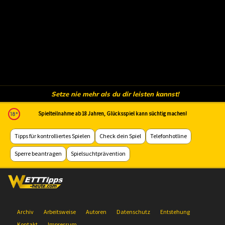
Setze nie mehr als du dir leisten kannst!
Spielteilnahme ab 18 Jahren, Glücksspiel kann süchtig machen!
Tipps für kontrolliertes Spielen
Check dein Spiel
Telefonhotline
Sperre beantragen
Spielsuchtprävention
Archiv
Arbeitsweise
Autoren
Datenschutz
Entstehung
Kontakt
Impressum