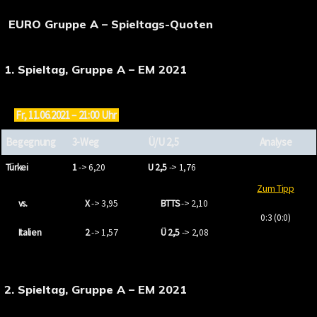
EURO Gruppe A – Spieltags-Quoten
1. Spieltag, Gruppe A – EM 2021
Fr, 11.06.2021 – 21:00 Uhr
Begegnung
3-Weg
Ü/U 2,5
Analyse
Türkei
1
-> 6,20
U 2,5
-> 1,76
Zum Tipp
vs.
X
-> 3,95
BTTS
-> 2,10
0:3 (0:0)
Italien
2
-> 1,57
Ü 2,5
-> 2,08
2. Spieltag, Gruppe A – EM 2021