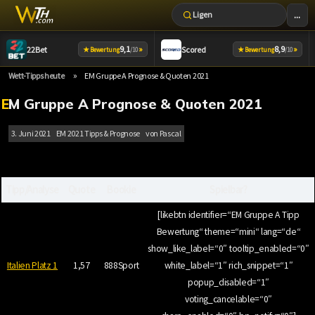
...
Ligen
Zum
9,1
»
8,9
»
22Bet
Scored
★
★
Bewertung
/10
Bewertung
/10
Inhalt
springen
»
Wett-Tipps heute
EM Gruppe A Prognose & Quoten 2021
EM Gruppe A Prognose & Quoten 2021
3. Juni 2021
EM 2021 Tipps & Prognose
von
Pascal
Tipp/Analyse
Quote
Bookie
Spielbar?
[likebtn identifier=“EM Gruppe A Tipp
Bewertung“ theme=“mini“ lang=“de“
show_like_label=“0″ tooltip_enabled=“0″
Italien Platz 1
1,57
888Sport
white_label=“1″ rich_snippet=“1″
popup_disabled=“1″
voting_cancelable=“0″