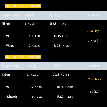
Mi, 16.06.2021 – 18:00 Uhr
Begegnung
3-Weg
Ü/U 2,5
Analyse
Türkei
1
-> 2,33
U 2,5
-> 1,50
Zum Tipp
vs.
X
-> 3,20
BTTS
-> 2,15
0:2 (0:1)
Wales
2
-> 3,45
Ü 2,5
-> 2,63
Mi, 16.06.2021 – 21:00 Uhr
Begegnung
3-Weg
Ü/U 2,5
Analyse
Italien
1
-> 1,61
U 2,5
-> 1,64
Zum Tipp
vs.
X
-> 4,00
BTTS
-> 2,30
3:0 (1:0)
Schweiz
2
-> 6,25
Ü 2,5
-> 2,30