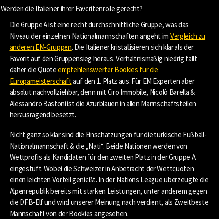
Werden die Italiener ihrer Favoritenrolle gerecht?
Die Gruppe A ist eine recht durchschnittliche Gruppe, was das
Niveau der einzelnen Nationalmannschaften angeht im
Vergleich zu
anderen EM-Gruppen
. Die Italiener kristallisieren sich klar als der
Favorit auf den Gruppensieg heraus. Verhältnismäßig niedrig fällt
daher die Quote
empfehlenswerter Bookies für die
Europameisterschaft
auf den 1. Platz aus. Für EM Experten aber
absolut nachvollziehbar, denn mit Ciro Immobile, Nicolò Barella &
Alessandro Bastoni ist die Azurblauen in allen Mannschaftsteilen
herausragend besetzt.
Nicht ganz so klar sind die Einschätzungen für die türkische Fußball-
Nationalmannschaft & die „Nati“. Beide Nationen werden von
Wettprofis als Kandidaten für den zweiten Platz in der Gruppe A
eingestuft. Wobei die Schweizer in Anbetracht der Wettquoten
einen leichten Vorteil genießt. In der Nations League überzeugte die
Alpenrepublik bereits mit starken Leistungen, unter anderem gegen
die DFB-Elf und wird unserer Meinung nach verdient, als Zweitbeste
Mannschaft von der Bookies angesehen.