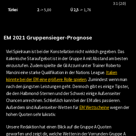
3:1 (2:0)
Türkei
2
-> 5,00
Ü 2,5
-> 1,76
EM 2021 Gruppensieger-Prognose
Viel Spielraum ist bei der Konstellation nicht wirklich gegeben. Das
italienische Staraufgebot ist in der Gruppe A mit Abstand am besten
einzustufen. Zudem spielte die Gli Azzurri unter Trainer Roberto
Mancini eine starke Qualifikation in der Nations League.
Italien
könnte bei der EM eine größere Rolle spielen
. Zumindest wenn man
nach den jüngsten Leistungen geht. Dennoch gibt es einige Tipster,
die den Halbmond-Sternen und der Schweiz einige Außenseiter
Chancen anrechnen. Schließlich kann bei der EM alles passieren.
Außerdem sind Außenseiter-Wetten für
EM Wettscheine
wegen der
hohen Quoten sehr lukrativ.
Unsere Redaktion hat einen Blick auf die Gruppe A Quoten
geworfen und zeigt dir, welche Wetten in der Vorrunden-Gruppe A