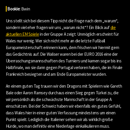
Bookie:
Bwin
Uns stellt sich bei diesem Tipp nicht die Frage nach dem „warum“,
sondern viel eher fragen wir uns „warum nicht“? Ein Blick auf
die
aktuellen EM Spiele
in der Gruppe A zeigt: Unmöglich erscheint für
Wales nur wenig. Wer sich nicht mehr an die letzte Fußball
Europameisterschaft erinnern kann, dem frischen wir hiermit gern
das Gedächtnis auf. Die Waliser waren bei der EURO 2016 eine der
Überraschungsmannschaften des Turniers und kamen sogar bis ins
Halbfinale, wo sie dann gegen Portugal verloren haben, die im Finale
Frankreich besiegten und am Ende Europameister wurden.
An einem guten Tag trauen wir den Dragons mit Spielern wie Gareth
Bale oder Aaron Ramsey durchaus einen Sieg gegen Türkei zu, die
wir persönlich als die schwächste Mannschaft in der Gruppe A
einschätzen. Bei der Schweiz haben wir ebenfalls ein gutes Gefühl,
dass Wales hier in einer guten Verfassung mindestens um einen
Punkt spielt. Lediglich die Italiener sehen wir als wirklich große
Hürde, wo man definitiv eine Niederlage einkalkulieren muss.