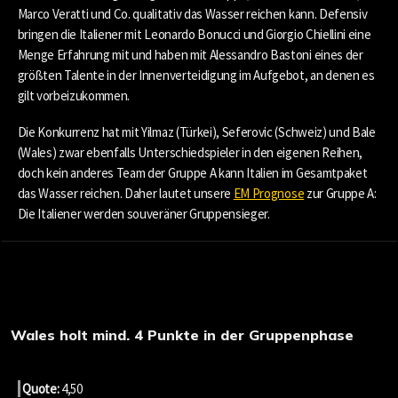
Marco Veratti und Co. qualitativ das Wasser reichen kann. Defensiv
bringen die Italiener mit Leonardo Bonucci und Giorgio Chiellini eine
Menge Erfahrung mit und haben mit Alessandro Bastoni eines der
größten Talente in der Innenverteidigung im Aufgebot, an denen es
gilt vorbeizukommen.
Die Konkurrenz hat mit Yilmaz (Türkei), Seferovic (Schweiz) und Bale
(Wales) zwar ebenfalls Unterschiedspieler in den eigenen Reihen,
doch kein anderes Team der Gruppe A kann Italien im Gesamtpaket
das Wasser reichen. Daher lautet unsere
EM Prognose
zur Gruppe A:
Die Italiener werden souveräner Gruppensieger.
Wales holt mind. 4 Punkte in der Gruppenphase
Quote:
4,50