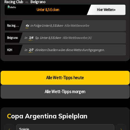
Racing Club
Belgrano
vs.
Hier Wetten
»
Unter 8,5 Ecken
4x
in Folge Unter 8,5 Ecken ·
Alle Wettbewerbe
Racing Club
in
3/4
Sp. Unter 8,5 Ecken ·
Alle Wettbewerbe (A)
Belgrano
in
2/7
direkten Duellen wäre diese Wette durchgegangen.
H2H
Alle Wett-Tipps heute
Alle Wett-Tipps morgen
Copa Argentina Spielplan
‹
›