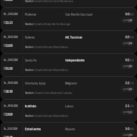
Stadion:
Estadio Padre Ernesto Martearena
0:0
Mi., 13.05.2026
Platense
San Martín San Juan
(0:0)
–
2,99
QUOTE
21:15
🕒
Stadion:
Estadio Alfredo Martín Beranger
0:3
Mi., 20.05.2026
Talleres
Atl. Tucuman
(0:1)
–
3,09
QUOTE
22:00
🕒
Stadion:
Estadio Marcelo Alberto Bielsa
0:2
Sa., 23.05.2026
Santa Fe
Independiente
(0:2)
–
2,80
QUOTE
01:00
🕒
Stadion:
Estadio Marcelo Alberto Bielsa
2:2
Sa., 30.05.2026
Gimnasia Jujuy
Belgrano
(1:1)
–
3,00
QUOTE
20:30
🕒
Stadion:
Estadio Único Madre de Ciudades
2:1
Sa., 30.05.2026
Instituto
Lanus
(1:0)
–
3,12
QUOTE
23:00
🕒
Stadion:
Estadio Marcelo Alberto Bielsa
3:0
So., 31.05.2026
Estudiantes
Rosario
(2:0)
–
2,94
QUOTE