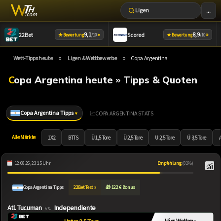
...
Ligen
Zum
9,1
»
8,9
»
22Bet
Scored
★
★
Bewertung
/10
Bewertung
/10
Inhalt
springen
»
»
Wett-Tipps heute
Ligen & Wettbewerbe
Copa Argentina
Copa Argentina heute » Tipps & Quoten
Copa Argentina Tipps
📈
COPA ARGENTINA STATS
▼
Alle Märkte
1X2
BTTS
Ü 1,5 Tore
Ü 2,5 Tore
U 2,5 Tore
Ü 3,5 Tore
12.08.26, 23:15 Uhr
Empfehlung
(82%)
Copa Argentina Tipps
22Bet Test »
🎁 122 € Bonus
Atl. Tucuman
Independiente
vs.