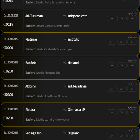
02:45
🕒
Stadion:
Estadio Padre Ernesto Martearena
-:- (-:-)
Do., 13.08.2026
Atl. Tucuman
Independiente
VS.
–
–
–
1
X
2
00:15
🕒
Stadion:
Estadio Marcelo Alberto Bielsa
-:- (-:-)
So., 30.08.2026
Platense
Instituto
VS.
–
–
–
1
X
2
02:00
🕒
Stadion:
Estadio Ciudad de Vicente López
-:- (-:-)
So., 30.08.2026
Banfield
Midland
VS.
–
–
–
1
X
2
02:00
🕒
Stadion:
Estadio Florencio Solá
-:- (-:-)
So., 30.08.2026
Aldosivi
Ind. Rivadavia
VS.
–
–
–
1
X
2
02:00
🕒
Stadion:
Estadio José María Minella
-:- (-:-)
So., 30.08.2026
Riestra
Gimnasia LP
VS.
–
–
–
1
X
2
02:00
🕒
Stadion:
Estadio Leandro Nicéforo Alem
-:- (-:-)
So., 30.08.2026
Racing Club
Belgrano
VS.
–
–
–
1
X
2