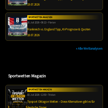
19.07.2026
SPORTWETTEN ANALYSEN
16. Juli 2026 – 08:22 – Florian
Frankreich vs. England Tipp, KI-Prognose & Quoten
18.07.2026
» Alle Wettanalysen
Sportwetten Magazin
SPORTWETTEN MAGAZIN
10. Juli 2026 – 12:50 – Tristan
Tipsport Oktagon Wetten – Diese Alternativen gibt es für
deutsche Tipper