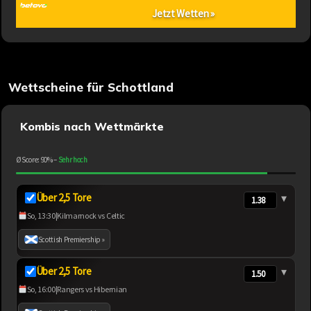
Jetzt Wetten »
Wettscheine für Schottland
Kombis nach Wettmärkte
Ø Score: 90% –
Sehr hoch
Über 2,5 Tore
▾
1.38
So, 13:30
|
Kilmarnock vs Celtic
Scottish Premiership »
Über 2,5 Tore
▾
1.50
So, 16:00
|
Rangers vs Hibernian