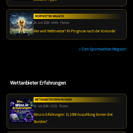
SPORTWETTEN MAGAZIN
29. Juni 2026 – 14:45 – Florian
Wer wird Weltmeister? KI-Prognose nach der Vorrunde!
» Zum Sportwetten Magazin
Wettanbieter Erfahrungen
WETTANBIETER ERFAHRUNGEN
16. Juli 2026 – 15:21 – Tristan
Winz.io Erfahrungen: 11.100€ Auszahlung binnen drei
Stunden?