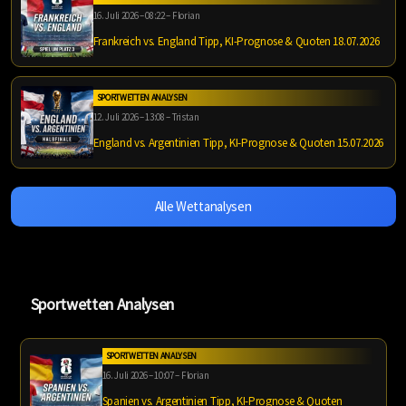
16. Juli 2026 – 08:22 – Florian
Frankreich vs. England Tipp, KI-Prognose & Quoten 18.07.2026
SPORTWETTEN ANALYSEN
12. Juli 2026 – 13:08 – Tristan
England vs. Argentinien Tipp, KI-Prognose & Quoten 15.07.2026
Alle Wettanalysen
Sportwetten Analysen
SPORTWETTEN ANALYSEN
16. Juli 2026 – 10:07 – Florian
Spanien vs. Argentinien Tipp, KI-Prognose & Quoten