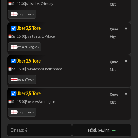
Sa, 12:30
|
Walsall vs Grimsby
folgt
League Two »
Über 2,5 Tore
▾
Quote
Sa, 15:00
|
Everton vs C. Palace
folgt
Premier League »
Über 2,5 Tore
▾
Quote
Sa, 15:00
|
Swindon vs Cheltenham
folgt
League Two »
Über 2,5 Tore
▾
Quote
Sa, 15:00
|
Exeter vs Accrington
folgt
League Two »
Mögl. Gewinn:
—