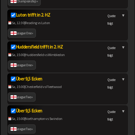
Championship »
Luton trifft in 2. HZ
▾
Quote
Sa, 12:30
|
Reading vs Luton
folgt
League One »
Huddersfield trifft in 2. HZ
▾
Quote
Sa, 15:00
|
Huddersfield vs Wimbledon
folgt
League One »
Über 9,5 Ecken
▾
Quote
Sa, 15:00
|
Chesterfield vs Fleetwood
folgt
League Two »
Über 9,5 Ecken
▾
Quote
Sa, 15:00
|
Northampton vs Swindon
folgt
League Two »