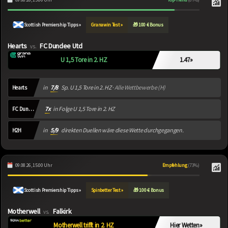
Scottish Premiership Tipps »
Granawin Test »
🎁 100 € Bonus
Hearts
FC Dundee Utd
vs.
1.47
»
U 1,5 Tore in 2. HZ
in
7/8
Sp. U 1,5 Tore in 2. HZ ·
Alle Wettbewerbe (H)
Hearts
7x
in Folge U 1,5 Tore in 2. HZ
FC Dundee Utd
in
5/9
direkten Duellen wäre diese Wette durchgegangen.
H2H
09.08.26, 15:00 Uhr
Empfehlung
(73%)
Scottish Premiership Tipps »
Spinbetter Test »
🎁 100 € Bonus
Motherwell
Falkirk
vs.
Hier Wetten
»
Motherwell trifft in 2. HZ