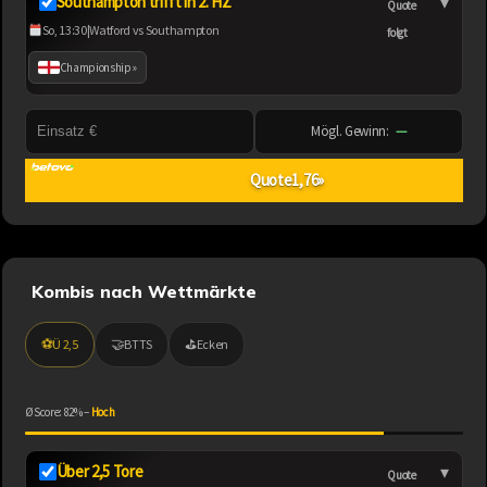
Southampton trifft in 2. HZ
▾
Quote
So, 13:30
|
Watford vs Southampton
folgt
Championship »
Mögl. Gewinn:
—
Quote
1,76
»
Kombis nach Wettmärkte
⚽
🤝
⛳
Ü 2,5
BTTS
Ecken
Ø Score: 82% –
Hoch
Über 2,5 Tore
▾
Quote