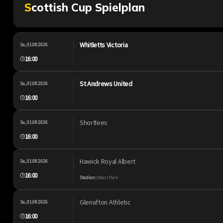
Scottish Cup Spielplan
Whitletts Victoria
Sa., 01.08.2026
16:00
🕒
St Andrews United
Sa., 01.08.2026
16:00
🕒
Shortlees
Sa., 01.08.2026
16:00
🕒
Hawick Royal Albert
Sa., 01.08.2026
16:00
🕒
Stadion:
Albert Park
Glenafton Athletic
Sa., 01.08.2026
16:00
🕒