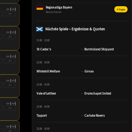
Regionalliga Bayern
-:- (-:-)
3 Tipps
Deutschland
–
2
Nächste Spiele – Ergebnisse & Quoten
-:- (-:-)
–
2
21.08. · 21:00
St Cadoc's
Burntisland Shipyard
–
-:- (-:-)
–
2
22.08. · 16:00
Whitehill Welfare
Girvan
–
-:- (-:-)
–
22.08. · 16:00
2
Vale of Leithen
Drumchapel United
–
-:- (-:-)
22.08. · 16:00
–
2
Tayport
Carluke Rovers
–
-:- (-:-)
22.08. · 16:00
–
2