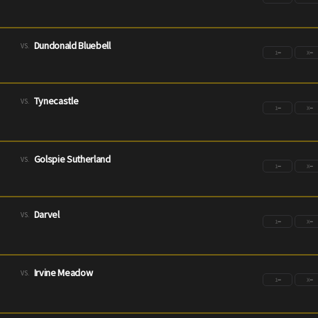
Dundonald Bluebell
VS.
–
–
1
X
Tynecastle
VS.
–
–
1
X
Golspie Sutherland
VS.
–
–
1
X
Darvel
VS.
–
–
1
X
Irvine Meadow
VS.
–
–
1
X