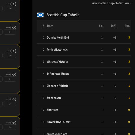
Alle Scottish Cup-Statistiken ›
-:- (-:-)
–
2
Scottish Cup-Tabelle
#
Team
Sp.
Diff.
Pkt.
-:- (-:-)
–
2
1
Dundee North End
1
+1
3
2
Penicuik Athletic
1
+1
3
-:- (-:-)
–
2
3
Whitletts Victoria
1
+1
3
-:- (-:-)
4
St Andrews United
1
+1
3
–
2
5
Glenafton Athletic
1
0
1
6
Stonehaven
1
0
1
-:- (-:-)
–
2
7
Shortlees
1
-1
0
-:- (-:-)
8
Hawick Royal Albert
1
-1
0
–
2
9
Sauchie Juniors
1
-1
0