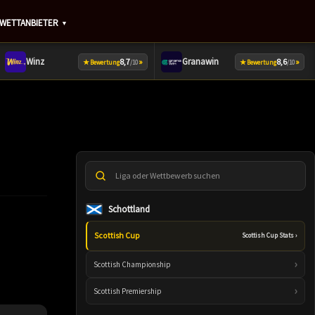
WETTANBIETER
▼
Winz
Granawin
8,7
»
8,6
»
★
★
Bewertung
/10
Bewertung
/10
Liga oder Wettbewerb suchen
Schottland
Scottish Cup
Scottish Cup Stats ›
›
Scottish Championship
›
Scottish Premiership