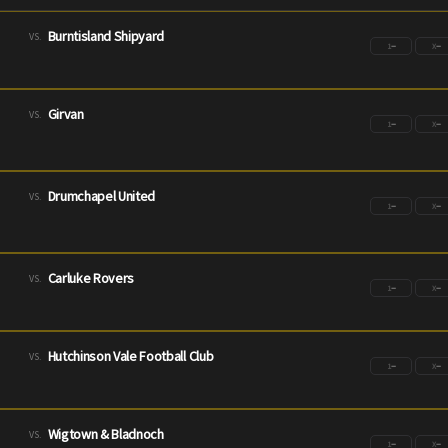
Burntisland Shipyard
VS.
–
–
1
X
Girvan
VS.
–
–
1
X
Drumchapel United
VS.
–
–
1
X
Carluke Rovers
VS.
–
–
1
X
Hutchinson Vale Football Club
VS.
–
–
1
X
Wigtown & Bladnoch
VS.
–
–
1
X