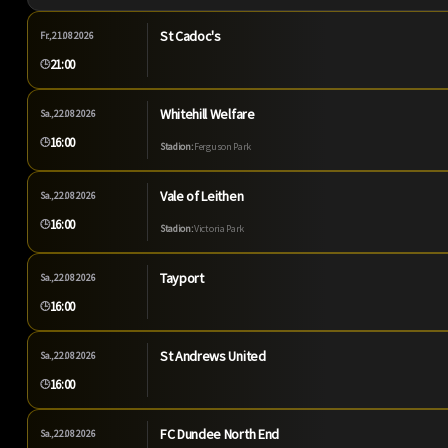
St Cadoc's
Fr., 21.08.2026
21:00
🕒
Whitehill Welfare
Sa., 22.08.2026
16:00
🕒
Stadion:
Ferguson Park
Vale of Leithen
Sa., 22.08.2026
16:00
🕒
Stadion:
Victoria Park
Tayport
Sa., 22.08.2026
16:00
🕒
St Andrews United
Sa., 22.08.2026
16:00
🕒
FC Dundee North End
Sa., 22.08.2026