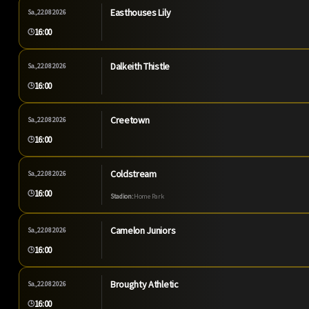
Easthouses Lily
Sa., 22.08.2026
16:00
🕒
Dalkeith Thistle
Sa., 22.08.2026
16:00
🕒
Creetown
Sa., 22.08.2026
16:00
🕒
Coldstream
Sa., 22.08.2026
16:00
🕒
Stadion:
Home Park
Camelon Juniors
Sa., 22.08.2026
16:00
🕒
Broughty Athletic
Sa., 22.08.2026
16:00
🕒