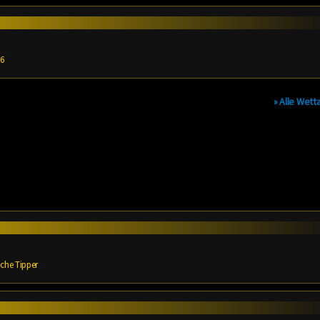
26
» Alle Wett
sche Tipper