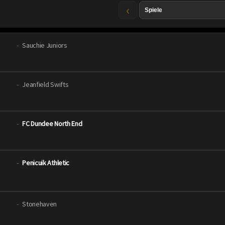
‹
Sauchie Juniors
–
Jeanfield Swifts
–
FC Dundee North End
–
Penicuik Athletic
–
Stonehaven
–