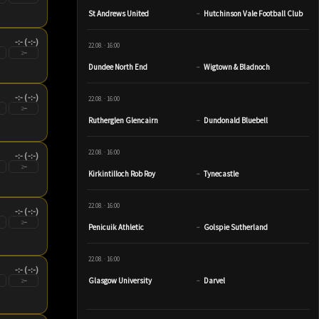
St Andrews United
Hutchinson Vale Football Club
–
-:- (-:-)
22.08. · 16:00
–
2
Dundee North End
Wigtown & Bladnoch
–
-:- (-:-)
22.08. · 16:00
–
2
Rutherglen Glencairn
Dundonald Bluebell
–
22.08. · 16:00
-:- (-:-)
–
2
Kirkintilloch Rob Roy
Tynecastle
–
22.08. · 16:00
-:- (-:-)
–
2
Penicuik Athletic
Golspie Sutherland
–
22.08. · 16:00
-:- (-:-)
–
Glasgow University
Darvel
–
2