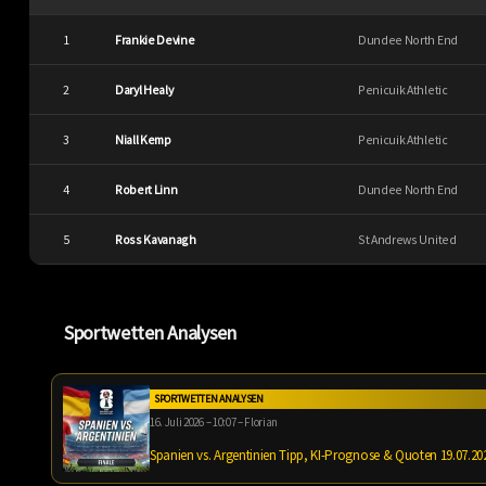
1
Frankie Devine
Dundee North End
2
Daryl Healy
Penicuik Athletic
3
Niall Kemp
Penicuik Athletic
4
Robert Linn
Dundee North End
5
Ross Kavanagh
St Andrews United
Sportwetten Analysen
SPORTWETTEN ANALYSEN
16. Juli 2026 – 10:07 – Florian
Spanien vs. Argentinien Tipp, KI-Prognose & Quoten 19.07.20