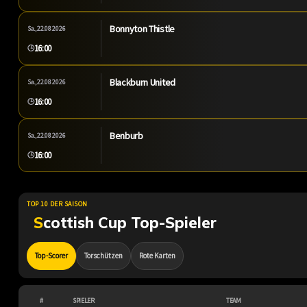
Bonnyton Thistle
Sa., 22.08.2026
16:00
🕒
Blackburn United
Sa., 22.08.2026
16:00
🕒
Benburb
Sa., 22.08.2026
16:00
🕒
TOP 10 DER SAISON
Scottish Cup Top-Spieler
Top-Scorer
Torschützen
Rote Karten
#
SPIELER
TEAM