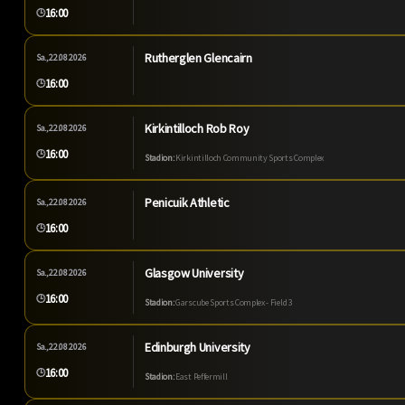
16:00
🕒
Rutherglen Glencairn
Sa., 22.08.2026
16:00
🕒
Kirkintilloch Rob Roy
Sa., 22.08.2026
16:00
🕒
Stadion:
Kirkintilloch Community Sports Complex
Penicuik Athletic
Sa., 22.08.2026
16:00
🕒
Glasgow University
Sa., 22.08.2026
16:00
🕒
Stadion:
Garscube Sports Complex - Field 3
Edinburgh University
Sa., 22.08.2026
16:00
🕒
Stadion:
East Peffermill