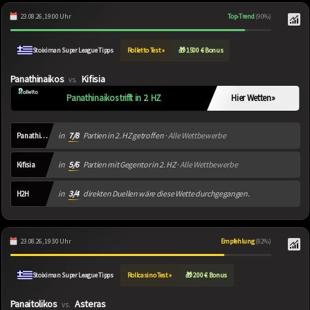
23.08.26, 19:00 Uhr
Top-Trend
(90%)
Stoiximan Super League Tipps
Rolletto Test »
🎁 1500 € Bonus
Panathinaikos
Kifisia
vs.
Hier Wetten
»
Panathinaikos trifft in 2. HZ
in
7/8
Partien in 2. HZ getroffen ·
Alle Wettbewerbe
Panathinaikos
in
5/6
Partien mit Gegentor in 2. HZ ·
Alle Wettbewerbe
Kifisia
in
3/4
direkten Duellen wäre diese Wette durchgegangen.
H2H
23.08.26, 19:30 Uhr
Empfehlung
(82%)
Stoiximan Super League Tipps
Rollcasino Test »
🎁 200 € Bonus
Panaitolikos
Asteras
vs.