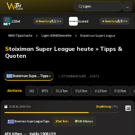
...
Ligen
Zum
9,1
»
8,9
»
22Bet
Scored
★
★
Bewertung
/10
Bewertung
/10
Inhalt
springen
»
»
Wett-Tipps heute
Ligen & Wettbewerbe
Stoiximan Super League
Stoiximan Super League heute » Tipps &
Quoten
Stoiximan Supe… Tipps
📈
STOIXIMAN SUPE… STATS
▼
Alle Märkte
1X2
BTTS
Ü 1,5 Tore
Ü 2,5 Tore
U 2,5 Tore
Ü 3,5 Tore
22.08.26, 18:00 Uhr
Empfehlung
(74%)
Stoiximan Super League Tipps
20bet Test »
🎁 100 € Bonus
AEK Athen
Iraklis 1908 U19
vs.