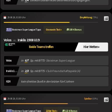
in
2/4
direkten Duellen wäre diese Wette durchgegangen.
H2H
29.08.26, 01:00 Uhr
Empfehlung
(70%)
Stoiximan Super League Tipps
Granawin Test »
🎁 100 € Bonus
Volos
Iraklis 1908 U19
vs.
Hier Wetten
»
Beide Teams treffen
in
6/7
Sp. mit BTTS ·
Stoiximan Super League
Volos
in
2/3
Sp. mit BTTS ·
Club Freundschaftsspiele (A)
Iraklis 1908 U19
kein direktes Duell in den letzten fünf Jahren
H2H
29.08.26, 01:00 Uhr
Spielbar
(68%)
Stoiximan Super League Tipps
22Bet Test »
🎁 122 € Bonus