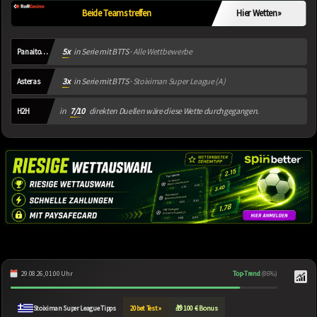
Hier Wetten
»
Beide Teams treffen
5x
in Serie mit BTTS ·
Alle Wettbewerbe
Panaitolikos
3x
in Serie mit BTTS ·
Stoiximan Super League (A)
Asteras
in
7/10
direkten Duellen wäre diese Wette durchgegangen.
H2H
29.08.26, 01:00 Uhr
Top-Trend
(86%)
Stoiximan Super League Tipps
20bet Test »
🎁 100 € Bonus