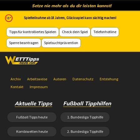
Setze nie mehr als du dir leisten kannst!
Spielteilnahme ab 18 Jahren, Glücksspiel kann süchtig machen!
Tipps für kontrolliertes Spielen
Check dein Spiel
Telefonhotline
Sperre beantragen
Spielsuchtprävention
Archiv
Arbeitsweise
Autoren
Datenschutz
Entstehung
Kontakt
Impressum
Aktuelle Tipps
Fußball Tipphilfen
Fußball Tipps heute
1. Bundesliga Tipphilfe
Kombiwetten heute
2. Bundesliga Tipphilfe