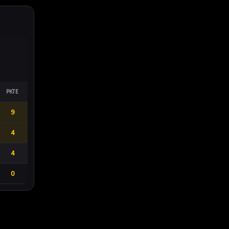
PKTE
9
4
4
0