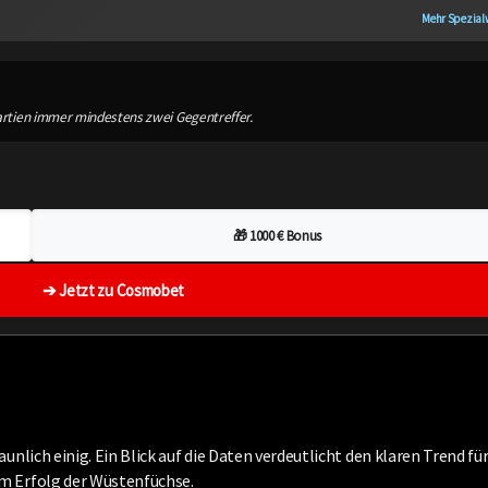
Mehr Spezialw
artien immer mindestens zwei Gegentreffer.
🎁 1000 € Bonus
➔ Jetzt zu Cosmobet
nlich einig. Ein Blick auf die Daten verdeutlicht den klaren Trend für
em Erfolg der Wüstenfüchse.