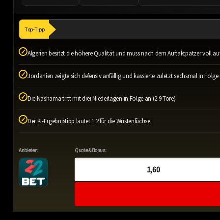
Top-Tipp
✓
Algerien besitzt die höhere Qualität und muss nach dem Auftaktpatzer voll auf 
✓
Jordanien zeigte sich defensiv anfällig und kassierte zuletzt sechsmal in Fol
✓
Die Nashama tritt mit drei Niederlagen in Folge an (2:9 Tore).
✓
Der KI-Ergebnistipp lautet 1:2 für die Wüstenfüchse.
Anbieter:
Quote & Bonus:
1,60