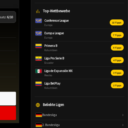
Top-Wettbewerbe
satz:
6/10
Conference League
22 Tipps
Europa
Europa League
7 Tipps
Europa
Primera B
5 Tipps
Kolumbien
Liga Pro Serie B
4 Tipps
Ecuador
Liga de Expansión MX
3 Tipps
Mexiko
Liga BetPlay
2 Tipps
Kolumbien
Beliebte Ligen
›
Bundesliga
›
2. Bundesliga