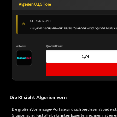
Algerien Ü 1,5 Tore
GEDANKENSPIEL
💭
Die jordanische Abwehr kassierte in den vergangenen sechs P
Anbieter:
Quote & Bonus:
1,74
Die KI sieht Algerien vorn
Die großen Vorhersage-Portale sind sich bei diesem Spiel erstau
Gruppenspiel. Fast alle bekannten Experten rechnen mit ein