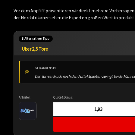
Vor dem Anpfiff präsentieren wir direkt mehrere Vorhersagen
der Nordafrikaner sehen die Experten großen Wert in produkt
🧪 Alternativer Tipp
Über 2,5 Tore
GEDANKENSPIEL
💭
Der Turnierdruck nach den Auftaktpleiten zwingt beide Mannsc
Anbieter:
Quote & Bonus:
1,93