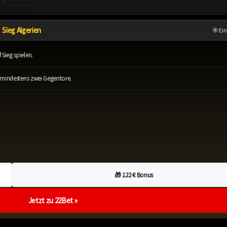
Sieg Algerien
🎯 Ein
Sieg spielen.
ge mindestens zwei Gegentore.
🎁 122 € Bonus
Jetzt zu 22Bet »