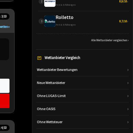
›
8,9/10
Test & Erfahrungen
:
3/10
Rolletto
›
8,7/10
Test & Erfahrungen
etten »
Alle Wettanbieter vergleichen ›
Wettanbieter Vergleich
›
Wettanbieter Bewertungen
›
Neue Wettanbieter
›
Ohne LUGAS-Limit
›
Ohne OASIS
›
Ohne Wettsteuer
:
4/10