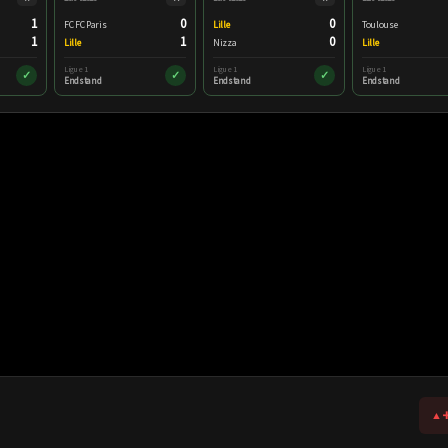
1
0
0
FC FC Paris
Lille
Toulouse
1
1
0
Lille
Nizza
Lille
Ligue 1
Ligue 1
Ligue 1
✓
✓
✓
Endstand
Endstand
Endstand
+
▲