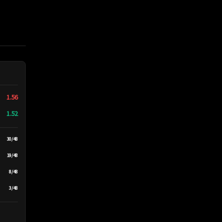
1.56
1.52
30/48
19/48
8/48
3/48