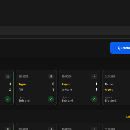
Quote fo
A
25.04.2026
H
18.04.2026
H
11.04.2026
3
0
1
Angers
Angers
Rennes
1
3
1
PSG
Le Havre
Angers
Ligue 1
Ligue 1
Ligue 1
✓
✓
✓
Endstand
Endstand
Endstand
Lill
H
26.04.2026
A
18.04.2026
H
12.04.2026