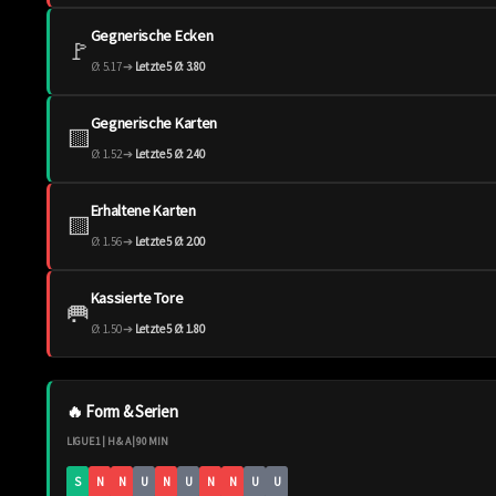
Gegnerische Ecken
🚩
Ø: 5.17 ➔
Letzte 5 Ø: 3.80
Gegnerische Karten
🟨
Ø: 1.52 ➔
Letzte 5 Ø: 2.40
Erhaltene Karten
🟨
Ø: 1.56 ➔
Letzte 5 Ø: 2.00
Kassierte Tore
🥅
Ø: 1.50 ➔
Letzte 5 Ø: 1.80
🔥 Form & Serien
LIGUE 1 | H & A | 90 MIN
S
N
N
U
N
U
N
N
U
U