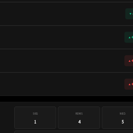
▼
+
▲
+
▲
+
▲
SIEG
REMIS
NIED.
1
4
5