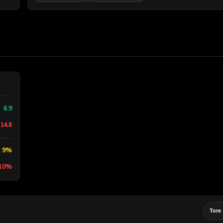
8.9
14.8
9%
10%