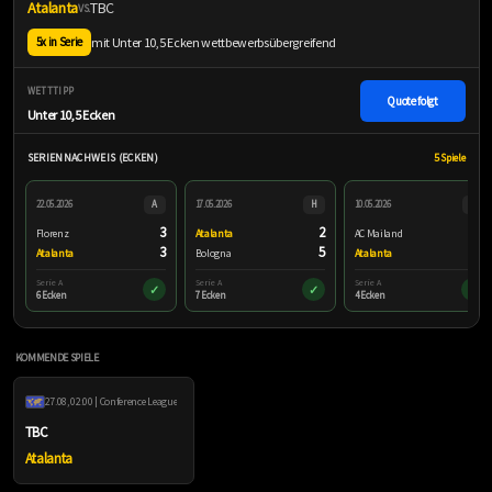
Atalanta
TBC
VS.
mit Unter 10,5 Ecken wettbewerbsübergreifend
5x in Serie
WETTTIPP
Quote folgt
Unter 10,5 Ecken
SERIENNACHWEIS (ECKEN)
5 Spiele
22.05.2026
A
17.05.2026
H
10.05.2026
A
3
2
2
Florenz
Atalanta
AC Mailand
3
5
2
Atalanta
Bologna
Atalanta
Serie A
Serie A
Serie A
✓
✓
✓
6 Ecken
7 Ecken
4 Ecken
KOMMENDE SPIELE
27.08, 02:00 | Conference League
TBC
Atalanta