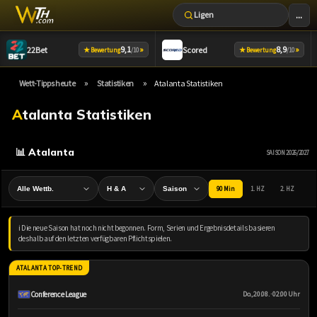
...
Ligen
Zum
9,1
»
8,9
»
22Bet
Scored
★
★
Bewertung
/10
Bewertung
/10
Inhalt
springen
»
»
Wett-Tipps heute
Statistiken
Atalanta Statistiken
Atalanta Statistiken
📊 Atalanta
SAISON 2026/2027
90 Min
1. HZ
2. HZ
ℹ️ Die neue Saison hat noch nicht begonnen. Form, Serien und Ergebnisdetails basieren
deshalb auf den letzten verfügbaren Pflichtspielen.
ATALANTA TOP-TREND
Conference League
Do., 20.08. · 02:00 Uhr