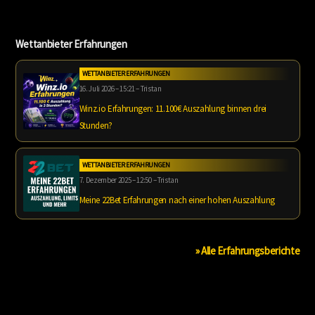
Wettanbieter Erfahrungen
WETTANBIETER ERFAHRUNGEN
16. Juli 2026 – 15:21 – Tristan
Winz.io Erfahrungen: 11.100€ Auszahlung binnen drei
Stunden?
WETTANBIETER ERFAHRUNGEN
7. Dezember 2025 – 12:50 – Tristan
Meine 22Bet Erfahrungen nach einer hohen Auszahlung
» Alle Erfahrungsberichte