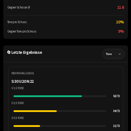
11.6
Gegner Schüsse Ø
10%
Tore pro Schuss
9%
Gegner Tore pro Schuss
🔄 Letzte Ergebnisse
MEHR GOALS (H2H)
S:30 U:20 N:22
Ü 1.5 TORE
53/72
Ü 2.5 TORE
34/72
Ü 3.5 TORE
21/72