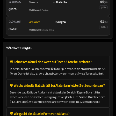
0:5
Verona
Atalanta
Sa., 08.02.2025
–
(0:4)
–
QUOTE
16:00
🕒
Wettbewerb:
Serie A
0:1
Atalanta
Bologna
Di., 04.02.2025
–
(0:0)
–
QUOTE
22:00
🕒
Wettbewerb:
Coppa Italia
💡 Atalanta Insights
💬 Lohnt sich aktuell eine Wette auf Über 2.5 Tore bei Atalanta?
In der laufenden Saison endeten
47%
der Spiele von Atalanta mit mehr als 2.5
Toren. Daher ist aktuell Vorsicht geboten, wenn man auf viele Tore spekuliert.
💬 Welche aktuelle Statistik fällt bei Atalanta in letzter Zeit besonders auf?
Besonders auffällig bei Atalanta ist aktuell der Bereich 'Eigene Ecken'. Hier
sehen wir einen deutlichen Rückgang im Vergleich zum Saison-Durchschnitt
(-1.51 pro Spiel), was aktuell eine klare Schwachstelle im System darstellt.
💬 Wie gut ist die aktuelle Form von Atalanta?