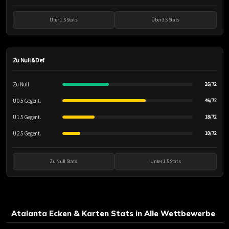
Über 1.5 Stats
Über 3.5 Stats
Zu Null & Def.
Zu Null
26/72
Ü 0.5 Gegent.
46/72
Ü 1.5 Gegent.
18/72
Ü 2.5 Gegent.
10/72
Zu Null Stats
Unter 1.5 Stats
Atalanta Ecken & Karten Stats in Alle Wettbewerbe