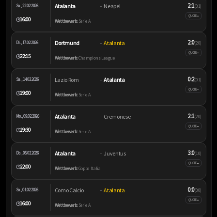
2:1
Atalanta
Neapel
So., 22.02.2026
–
(0:1)
–
QUOTE
16:00
🕒
Wettbewerb:
Serie A
2:0
Dortmund
Atalanta
Di., 17.02.2026
–
(2:0)
–
QUOTE
22:15
🕒
Wettbewerb:
Champions League
0:2
Lazio Rom
Atalanta
Sa., 14.02.2026
–
(0:1)
–
QUOTE
19:00
🕒
Wettbewerb:
Serie A
2:1
Atalanta
Cremonese
Mo., 09.02.2026
–
(2:0)
–
QUOTE
19:30
🕒
Wettbewerb:
Serie A
3:0
Atalanta
Juventus
Do., 05.02.2026
–
(1:0)
–
QUOTE
22:00
🕒
Wettbewerb:
Coppa Italia
0:0
Como Calcio
Atalanta
So., 01.02.2026
–
(0:0)
–
QUOTE
16:00
🕒
Wettbewerb:
Serie A