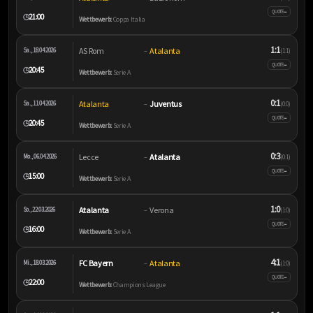
–
QUOTE
21:00
🕒
Wettbewerb:
Coppa Italia
1:1
AS Rom
Atalanta
Sa., 18.04.2026
–
(1:1)
–
QUOTE
20:45
🕒
Wettbewerb:
Serie A
0:1
Atalanta
Juventus
Sa., 11.04.2026
–
(0:0)
–
QUOTE
20:45
🕒
Wettbewerb:
Serie A
0:3
Lecce
Atalanta
Mo., 06.04.2026
–
(0:1)
–
QUOTE
15:00
🕒
Wettbewerb:
Serie A
1:0
Atalanta
Verona
So., 22.03.2026
–
(1:0)
–
QUOTE
16:00
🕒
Wettbewerb:
Serie A
4:1
FC Bayern
Atalanta
Mi., 18.03.2026
–
(1:0)
–
QUOTE
22:00
🕒
Wettbewerb:
Champions League