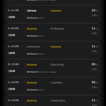
1:0
Udinese
Atalanta
Sa., 01.11.2025
–
(1:0)
–
QUOTE
16:00
🕒
Wettbewerb:
Serie A
1:1
Atalanta
AC Mailand
Di., 28.10.2025
–
(1:1)
–
QUOTE
21:45
🕒
Wettbewerb:
Serie A
1:1
Cremonese
Atalanta
Sa., 25.10.2025
–
(0:0)
–
QUOTE
20:45
🕒
Wettbewerb:
Serie A
0:0
Atalanta
Slavia Prag
Mi., 22.10.2025
–
(0:0)
–
QUOTE
21:00
🕒
Wettbewerb:
Champions League
0:0
Atalanta
Lazio Rom
So., 19.10.2025
–
(0:0)
–
QUOTE
18:00
🕒
Wettbewerb:
Serie A
1:1
Atalanta
Como Calcio
Sa., 04.10.2025
–
(1:1)
–
QUOTE