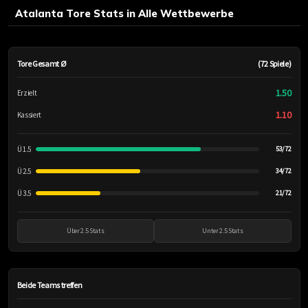
Atalanta Tore Stats in Alle Wettbewerbe
Tore Gesamt Ø
(72 Spiele)
1.50
Erzielt
1.10
Kassiert
Ü 1.5
53/72
Ü 2.5
34/72
Ü 3.5
21/72
Über 2.5 Stats
Unter 2.5 Stats
Beide Teams treffen