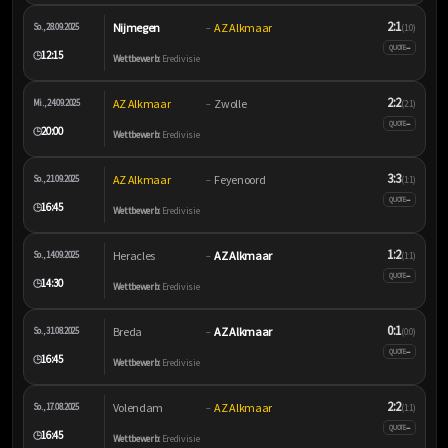
2:1
Nijmegen
AZ Alkmaar
So., 28.09.2025
–
(1:0)
–
QUOTE
12:15
🕒
Wettbewerb:
Eredivisie
2:2
AZ Alkmaar
Zwolle
Mi., 24.09.2025
–
(2:1)
–
QUOTE
20:00
🕒
Wettbewerb:
Eredivisie
3:3
AZ Alkmaar
Feyenoord
So., 21.09.2025
–
(1:1)
–
QUOTE
16:45
🕒
Wettbewerb:
Eredivisie
1:2
Heracles
AZ Alkmaar
So., 14.09.2025
–
(1:1)
–
QUOTE
14:30
🕒
Wettbewerb:
Eredivisie
0:1
Breda
AZ Alkmaar
So., 31.08.2025
–
(0:0)
–
QUOTE
16:45
🕒
Wettbewerb:
Eredivisie
2:2
Volendam
AZ Alkmaar
So., 17.08.2025
–
(1:1)
–
QUOTE
16:45
🕒
Wettbewerb:
Eredivisie