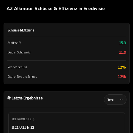
AZ Alkmaar Schüsse & Effizienz in Eredivisie
Schüsse & Effizienz
15.3
Schüsse Ø
11.9
Gegner Schüsse Ø
12%
Tore pro Schuss
12%
Gegner Tore pro Schuss
🔄 Letzte Ergebnisse
MEHR GOALS (H2H)
S:21 U:15 N:13