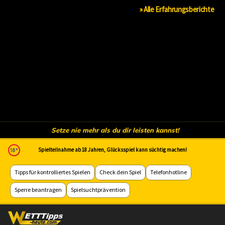
» Alle Erfahrungsberichte
Setze nie mehr als du dir leisten kannst!
Spielteilnahme ab 18 Jahren, Glücksspiel kann süchtig machen!
Tipps für kontrolliertes Spielen
Check dein Spiel
Telefonhotline
Sperre beantragen
Spielsuchtprävention