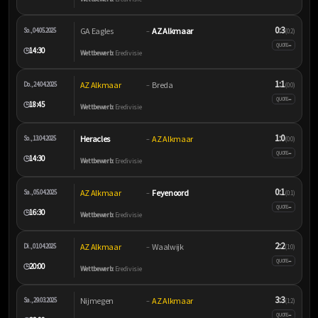
0:3
GA Eagles
AZ Alkmaar
So., 04.05.2025
–
(0:2)
–
QUOTE
14:30
🕒
Wettbewerb:
Eredivisie
1:1
AZ Alkmaar
Breda
Do., 24.04.2025
–
(0:0)
–
QUOTE
18:45
🕒
Wettbewerb:
Eredivisie
1:0
Heracles
AZ Alkmaar
So., 13.04.2025
–
(0:0)
–
QUOTE
14:30
🕒
Wettbewerb:
Eredivisie
0:1
AZ Alkmaar
Feyenoord
Sa., 05.04.2025
–
(0:1)
–
QUOTE
16:30
🕒
Wettbewerb:
Eredivisie
2:2
AZ Alkmaar
Waalwijk
Di., 01.04.2025
–
(1:0)
–
QUOTE
20:00
🕒
Wettbewerb:
Eredivisie
3:3
Nijmegen
AZ Alkmaar
Sa., 29.03.2025
–
(1:2)
–
QUOTE