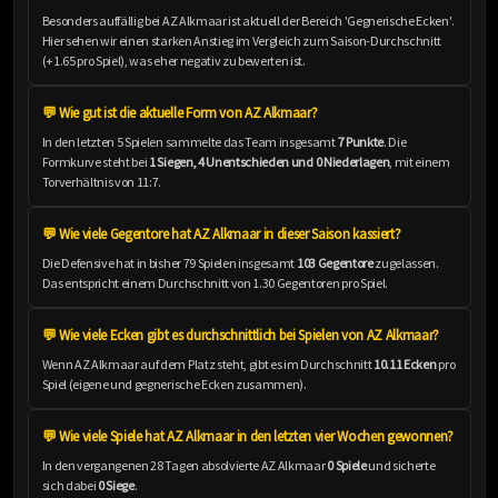
Besonders auffällig bei AZ Alkmaar ist aktuell der Bereich 'Gegnerische Ecken'.
Hier sehen wir einen starken Anstieg im Vergleich zum Saison-Durchschnitt
(+1.65 pro Spiel), was eher negativ zu bewerten ist.
💬 Wie gut ist die aktuelle Form von AZ Alkmaar?
In den letzten 5 Spielen sammelte das Team insgesamt
7 Punkte
. Die
Formkurve steht bei
1 Siegen, 4 Unentschieden und 0 Niederlagen
, mit einem
Torverhältnis von 11:7.
💬 Wie viele Gegentore hat AZ Alkmaar in dieser Saison kassiert?
Die Defensive hat in bisher 79 Spielen insgesamt
103 Gegentore
zugelassen.
Das entspricht einem Durchschnitt von 1.30 Gegentoren pro Spiel.
💬 Wie viele Ecken gibt es durchschnittlich bei Spielen von AZ Alkmaar?
Wenn AZ Alkmaar auf dem Platz steht, gibt es im Durchschnitt
10.11 Ecken
pro
Spiel (eigene und gegnerische Ecken zusammen).
💬 Wie viele Spiele hat AZ Alkmaar in den letzten vier Wochen gewonnen?
In den vergangenen 28 Tagen absolvierte AZ Alkmaar
0 Spiele
und sicherte
sich dabei
0 Siege
.