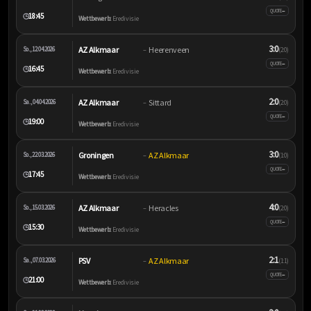
–
QUOTE
18:45
🕒
Wettbewerb:
Eredivisie
3:0
AZ Alkmaar
Heerenveen
So., 12.04.2026
–
(2:0)
–
QUOTE
16:45
🕒
Wettbewerb:
Eredivisie
2:0
AZ Alkmaar
Sittard
Sa., 04.04.2026
–
(2:0)
–
QUOTE
19:00
🕒
Wettbewerb:
Eredivisie
3:0
Groningen
AZ Alkmaar
So., 22.03.2026
–
(1:0)
–
QUOTE
17:45
🕒
Wettbewerb:
Eredivisie
4:0
AZ Alkmaar
Heracles
So., 15.03.2026
–
(2:0)
–
QUOTE
15:30
🕒
Wettbewerb:
Eredivisie
2:1
PSV
AZ Alkmaar
Sa., 07.03.2026
–
(1:1)
–
QUOTE
21:00
🕒
Wettbewerb:
Eredivisie