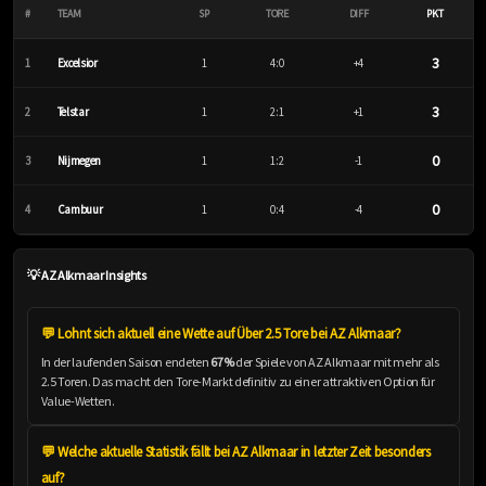
#
TEAM
SP
TORE
DIFF
PKT
3
1
Excelsior
1
4:0
+4
3
2
Telstar
1
2:1
+1
0
3
Nijmegen
1
1:2
-1
0
4
Cambuur
1
0:4
-4
💡 AZ Alkmaar Insights
💬 Lohnt sich aktuell eine Wette auf Über 2.5 Tore bei AZ Alkmaar?
In der laufenden Saison endeten
67%
der Spiele von AZ Alkmaar mit mehr als
2.5 Toren. Das macht den Tore-Markt definitiv zu einer attraktiven Option für
Value-Wetten.
💬 Welche aktuelle Statistik fällt bei AZ Alkmaar in letzter Zeit besonders
auf?