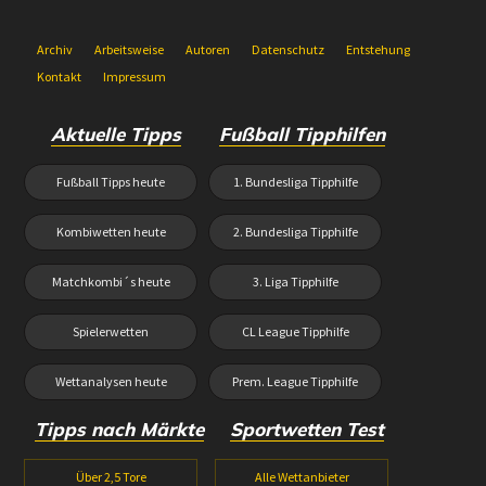
Archiv
Arbeitsweise
Autoren
Datenschutz
Entstehung
Kontakt
Impressum
Aktuelle Tipps
Fußball Tipphilfen
Fußball Tipps heute
1. Bundesliga Tipphilfe
Kombiwetten heute
2. Bundesliga Tipphilfe
Matchkombi´s heute
3. Liga Tipphilfe
Spielerwetten
CL League Tipphilfe
Wettanalysen heute
Prem. League Tipphilfe
Tipps nach Märkte
Sportwetten Test
Über 2,5 Tore
Alle Wettanbieter