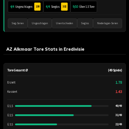
4/4
Ungeschlagen
4/4
Sieglos
9/10
Über 1.5 Tore
1.08
3.02
Sieg-Serien
Ungeschlagen
Unentschieden
Sieglos
Niederlagen-Serien
AZ Alkmaar Tore Stats in Eredivisie
Tore Gesamt Ø
(49 Spiele)
1.78
Erzielt
1.43
Kassiert
Ü 1.5
40/49
Ü 2.5
31/49
Ü 3.5
22/49