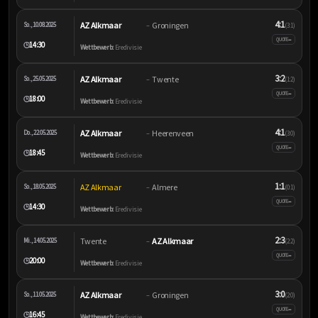
4:1
AZ Alkmaar
Groningen
So., 10.08.2025
–
(3:1)
–
QUOTE
14:30
🕒
Wettbewerb:
Eredivisie
3:2
AZ Alkmaar
Twente
So., 25.05.2025
–
(1:2)
–
QUOTE
18:00
🕒
Wettbewerb:
Eredivisie
4:1
AZ Alkmaar
Heerenveen
Do., 22.05.2025
–
(3:0)
–
QUOTE
18:45
🕒
Wettbewerb:
Eredivisie
1:1
AZ Alkmaar
Almere
So., 18.05.2025
–
(0:1)
–
QUOTE
14:30
🕒
Wettbewerb:
Eredivisie
2:3
Twente
AZ Alkmaar
Mi., 14.05.2025
–
(2:2)
–
QUOTE
20:00
🕒
Wettbewerb:
Eredivisie
3:0
AZ Alkmaar
Groningen
So., 11.05.2025
–
(2:0)
–
QUOTE
16:45
🕒
Wettbewerb:
Eredivisie