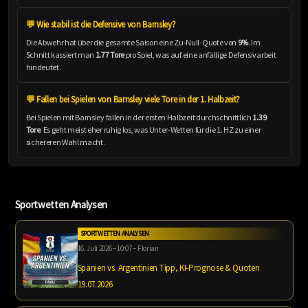
💬 Wie stabil ist die Defensive von Barnsley?
Die Abwehr hat über die gesamte Saison eine Zu-Null-Quote von
9%
. Im
Schnitt kassiert man
1.77 Tore
pro Spiel, was auf eine anfällige Defensivarbeit
hindeutet.
💬 Fallen bei Spielen von Barnsley viele Tore in der 1. Halbzeit?
Bei Spielen mit Barnsley fallen in der ersten Halbzeit durchschnittlich
1.39
Tore
. Es geht meist eher ruhig los, was Unter-Wetten für die 1. HZ zu einer
sichereren Wahl macht.
Sportwetten Analysen
SPORTWETTEN ANALYSEN
16. Juli 2026 – 10:07 – Florian
Spanien vs. Argentinien Tipp, KI-Prognose & Quoten
19.07.2026