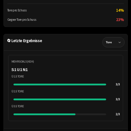
14%
Tore pro Schuss
23%
Gegner Tore pro Schuss
🔄 Letzte Ergebnisse
MEHR GOALS (H2H)
S:1 U:1 N:1
Ü 1.5 TORE
3/3
Ü 2.5 TORE
3/3
Ü 3.5 TORE
2/3