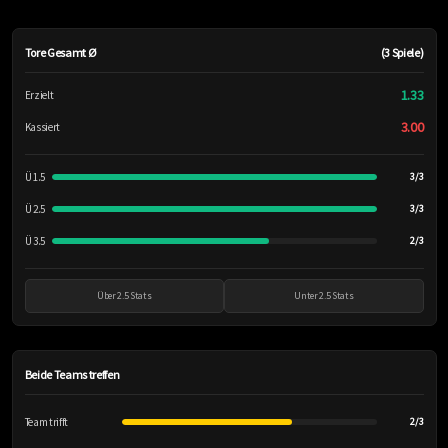
Tore Gesamt Ø
(3 Spiele)
1.33
Erzielt
3.00
Kassiert
Ü 1.5
3/3
Ü 2.5
3/3
Ü 3.5
2/3
Über 2.5 Stats
Unter 2.5 Stats
Beide Teams treffen
Team trifft
2/3