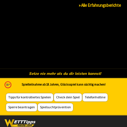
» Alle Erfahrungsberichte
Setze nie mehr als du dir leisten kannst!
Spielteilnahme ab 18 Jahren, Glücksspiel kann süchtig machen!
Tipps für kontrolliertes Spielen
Check dein Spiel
Telefonhotline
Sperre beantragen
Spielsuchtprävention