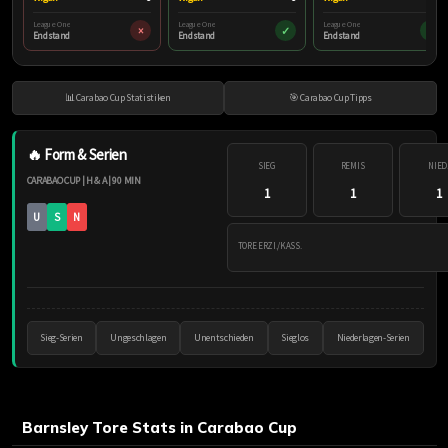
League One
League One
League One
×
✓
✓
Endstand
Endstand
Endstand
📊 Carabao Cup Statistiken
🎯 Carabao Cup Tipps
🔥 Form & Serien
SIEG
REMIS
NIED
CARABAO CUP | H & A | 90 MIN
1
1
1
U
S
N
TORE ERZI./KASS.
Sieg-Serien
Ungeschlagen
Unentschieden
Sieglos
Niederlagen-Serien
Barnsley Tore Stats in Carabao Cup