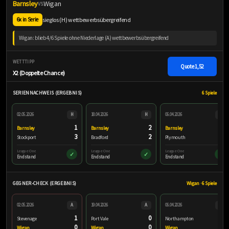
Barnsley
Wigan
VS.
sieglos (H) wettbewerbsübergreifend
6x in Serie
Wigan: blieb 4/6 Spiele ohne Niederlage (A) wettbewerbsübergreifend
WETTTIPP
Quote
1,52
X2 (Doppelte Chance)
SERIENNACHWEIS (ERGEBNIS)
6 Spiele
02.05.2026
H
18.04.2026
H
06.04.2026
H
1
2
0
Barnsley
Barnsley
Barnsley
3
2
3
Stockport
Bradford
Plymouth
League One
League One
League One
✓
✓
✓
Endstand
Endstand
Endstand
GEGNER-CHECK (ERGEBNIS)
Wigan · 6 Spiele
02.05.2026
A
19.04.2026
A
06.04.2026
A
1
0
1
Stevenage
Port Vale
Northampton
0
0
3
Wigan
Wigan
Wigan