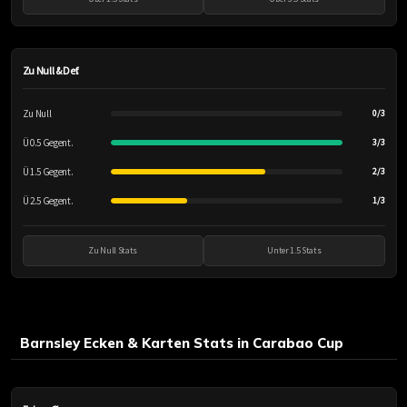
Zu Null & Def.
Zu Null
0/3
Ü 0.5 Gegent.
3/3
Ü 1.5 Gegent.
2/3
Ü 2.5 Gegent.
1/3
Zu Null Stats
Unter 1.5 Stats
Barnsley Ecken & Karten Stats in Carabao Cup