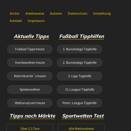
Archiv
Arbeitsweise
Autoren
Datenschutz
Entstehung
Kontakt
Impressum
Aktuelle Tipps
Fußball Tipphilfen
Fußball Tipps heute
1. Bundesliga Tipphilfe
Kombiwetten heute
2. Bundesliga Tipphilfe
Matchkombi´s heute
3. Liga Tipphilfe
Spielerwetten
CL League Tipphilfe
Wettanalysen heute
Prem. League Tipphilfe
Tipps nach Märkte
Sportwetten Test
Über 2,5 Tore
Alle Wettanbieter