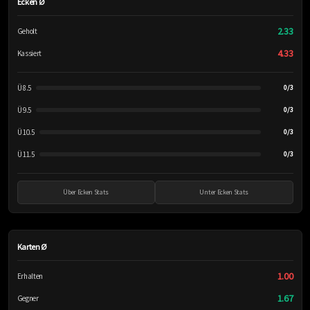
Ecken Ø
2.33
Geholt
4.33
Kassiert
Ü 8.5
0/3
Ü 9.5
0/3
Ü 10.5
0/3
Ü 11.5
0/3
Über Ecken Stats
Unter Ecken Stats
Karten Ø
1.00
Erhalten
1.67
Gegner