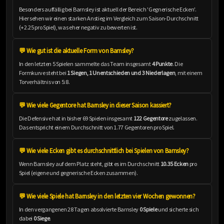
Besonders auffällig bei Barnsley ist aktuell der Bereich 'Gegnerische Ecken'.
Hier sehen wir einen starken Anstieg im Vergleich zum Saison-Durchschnitt
(+2.25 pro Spiel), was eher negativ zu bewerten ist.
💬 Wie gut ist die aktuelle Form von Barnsley?
In den letzten 5 Spielen sammelte das Team insgesamt
4 Punkte
. Die
Formkurve steht bei
1 Siegen, 1 Unentschieden und 3 Niederlagen
, mit einem
Torverhältnis von 5:8.
💬 Wie viele Gegentore hat Barnsley in dieser Saison kassiert?
Die Defensive hat in bisher 69 Spielen insgesamt
122 Gegentore
zugelassen.
Das entspricht einem Durchschnitt von 1.77 Gegentoren pro Spiel.
💬 Wie viele Ecken gibt es durchschnittlich bei Spielen von Barnsley?
Wenn Barnsley auf dem Platz steht, gibt es im Durchschnitt
10.35 Ecken
pro
Spiel (eigene und gegnerische Ecken zusammen).
💬 Wie viele Spiele hat Barnsley in den letzten vier Wochen gewonnen?
In den vergangenen 28 Tagen absolvierte Barnsley
0 Spiele
und sicherte sich
dabei
0 Siege
.