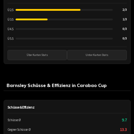
Ü 2.5
2/3
Ü 3.5
1/3
Ü 4.5
0/3
Ü 5.5
0/3
Über Karten Stats
Unter Karten Stats
Barnsley Schüsse & Effizienz in Carabao Cup
Schüsse & Effizienz
9.7
Schüsse Ø
13.3
Gegner Schüsse Ø