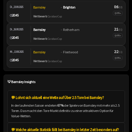
0:6
Barnsley
Brighton
Di., 23.09.2025
–
(0:3)
–
QUOTE
20:45
🕒
Wettbewerb:
Carabao Cup
2:1
Barnsley
Rotherham
Di., 26.08.2025
–
(0:1)
–
QUOTE
20:45
🕒
Wettbewerb:
Carabao Cup
2:2
Barnsley
Fleetwood
Mi., 13.08.2025
–
(1:1)
–
QUOTE
20:45
🕒
Wettbewerb:
Carabao Cup
💡 Barnsley Insights
💬 Lohnt sich aktuell eine Wette auf Über 2.5 Tore bei Barnsley?
In der laufenden Saison endeten
67%
der Spiele von Barnsley mit mehr als 2.5
Toren. Das macht den Tore-Markt definitiv zu einer attraktiven Option für
Value-Wetten.
💬 Welche aktuelle Statistik fällt bei Barnsley in letzter Zeit besonders auf?