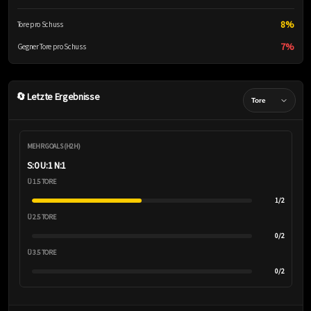
8%
Tore pro Schuss
7%
Gegner Tore pro Schuss
🔄 Letzte Ergebnisse
MEHR GOALS (H2H)
S:0 U:1 N:1
Ü 1.5 TORE
1/2
Ü 2.5 TORE
0/2
Ü 3.5 TORE
0/2