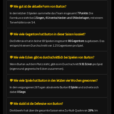
💬 Wie gut ist die aktuelle Form von Burton?
In den letzten 5 Spielen sammelte das Team insgesamt
7 Punkte
. Die
Formkurve steht bei
1 Siegen, 4 Unentschieden und 0 Niederlagen
, mit einem
Torverhältnis von 5:4.
💬 Wie viele Gegentore hat Burton in dieser Saison kassiert?
Die Defensive hat in bisher 69 Spielen insgesamt
86 Gegentore
zugelassen. Das
entspricht einem Durchschnitt von 1.25 Gegentoren pro Spiel.
💬 Wie viele Ecken gibt es durchschnittlich bei Spielen von Burton?
Wenn Burton auf dem Platz steht, gibt es im Durchschnitt
9.91 Ecken
pro Spiel
(eigene und gegnerische Ecken zusammen).
💬 Wie viele Spiele hat Burton in den letzten vier Wochen gewonnen?
In den vergangenen 28 Tagen absolvierte Burton
0 Spiele
und sicherte sich
dabei
0 Siege
.
💬 Wie stabil ist die Defensive von Burton?
Die Abwehr hat über die gesamte Saison eine Zu-Null-Quote von
28%
. Im