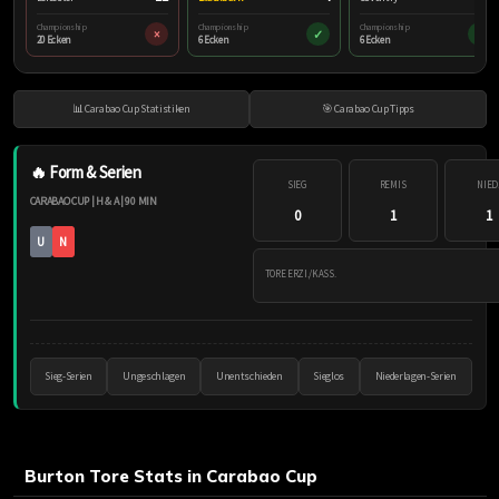
Championship
Championship
Championship
×
✓
✓
20 Ecken
6 Ecken
6 Ecken
📊 Carabao Cup Statistiken
🎯 Carabao Cup Tipps
🔥 Form & Serien
SIEG
REMIS
NIED
CARABAO CUP | H & A | 90 MIN
0
1
1
U
N
TORE ERZI./KASS.
Sieg-Serien
Ungeschlagen
Unentschieden
Sieglos
Niederlagen-Serien
Burton Tore Stats in Carabao Cup