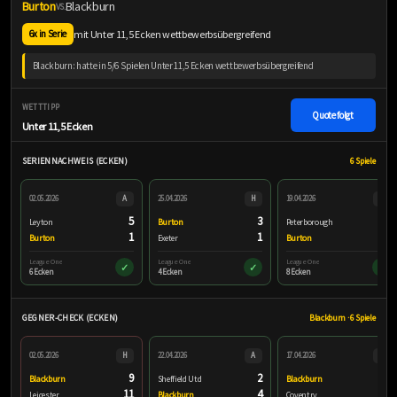
Burton
Blackburn
VS.
mit Unter 11,5 Ecken wettbewerbsübergreifend
6x in Serie
Blackburn: hatte in 5/6 Spielen Unter 11,5 Ecken wettbewerbsübergreifend
WETTTIPP
Quote folgt
Unter 11,5 Ecken
SERIENNACHWEIS (ECKEN)
6 Spiele
02.05.2026
A
25.04.2026
H
19.04.2026
A
5
3
4
Leyton
Burton
Peterborough
1
1
4
Burton
Exeter
Burton
League One
League One
League One
✓
✓
✓
6 Ecken
4 Ecken
8 Ecken
GEGNER-CHECK (ECKEN)
Blackburn · 6 Spiele
02.05.2026
H
22.04.2026
A
17.04.2026
H
9
2
3
Blackburn
Sheffield Utd
Blackburn
11
4
3
Leicester
Blackburn
Coventry