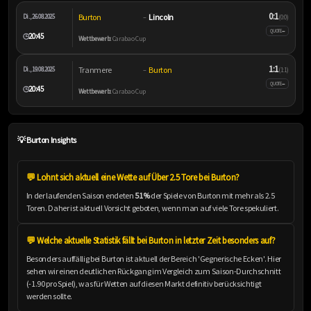
0:1
Burton
Lincoln
Di., 26.08.2025
–
(0:0)
–
QUOTE
20:45
🕒
Wettbewerb:
Carabao Cup
1:1
Tranmere
Burton
Di., 19.08.2025
–
(1:1)
–
QUOTE
20:45
🕒
Wettbewerb:
Carabao Cup
💡 Burton Insights
💬 Lohnt sich aktuell eine Wette auf Über 2.5 Tore bei Burton?
In der laufenden Saison endeten
51%
der Spiele von Burton mit mehr als 2.5
Toren. Daher ist aktuell Vorsicht geboten, wenn man auf viele Tore spekuliert.
💬 Welche aktuelle Statistik fällt bei Burton in letzter Zeit besonders auf?
Besonders auffällig bei Burton ist aktuell der Bereich 'Gegnerische Ecken'. Hier
sehen wir einen deutlichen Rückgang im Vergleich zum Saison-Durchschnitt
(-1.90 pro Spiel), was für Wetten auf diesen Markt definitiv berücksichtigt
werden sollte.