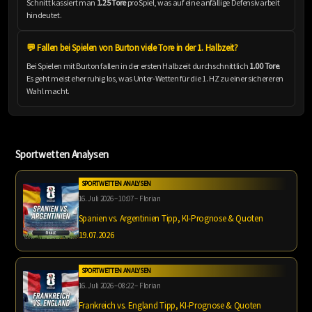
Schnitt kassiert man
1.25 Tore
pro Spiel, was auf eine anfällige Defensivarbeit
hindeutet.
💬 Fallen bei Spielen von Burton viele Tore in der 1. Halbzeit?
Bei Spielen mit Burton fallen in der ersten Halbzeit durchschnittlich
1.00 Tore
.
Es geht meist eher ruhig los, was Unter-Wetten für die 1. HZ zu einer sichereren
Wahl macht.
Sportwetten Analysen
SPORTWETTEN ANALYSEN
16. Juli 2026 – 10:07 – Florian
Spanien vs. Argentinien Tipp, KI-Prognose & Quoten
19.07.2026
SPORTWETTEN ANALYSEN
16. Juli 2026 – 08:22 – Florian
Frankreich vs. England Tipp, KI-Prognose & Quoten