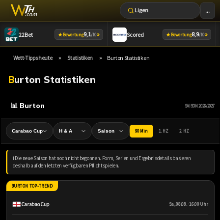
...
Ligen
Zum
9,1
»
8,9
»
22Bet
Scored
★
★
Bewertung
/10
Bewertung
/10
Inhalt
springen
»
»
Wett-Tipps heute
Statistiken
Burton Statistiken
Burton Statistiken
📊 Burton
SAISON 2026/2027
90 Min
1. HZ
2. HZ
ℹ️ Die neue Saison hat noch nicht begonnen. Form, Serien und Ergebnisdetails basieren
deshalb auf den letzten verfügbaren Pflichtspielen.
BURTON TOP-TREND
Carabao Cup
Sa., 08.08. · 16:00 Uhr