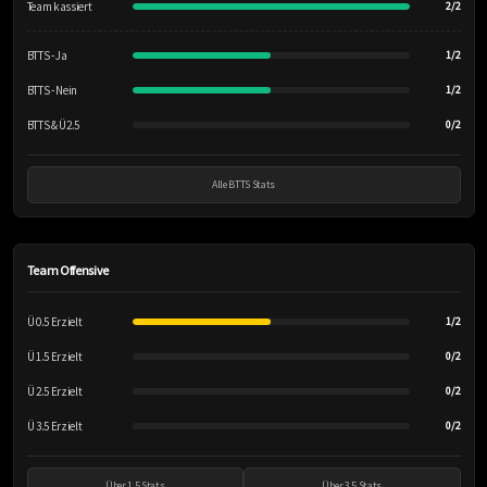
Team kassiert
2/2
BTTS - Ja
1/2
BTTS - Nein
1/2
BTTS & Ü2.5
0/2
Alle BTTS Stats
Team Offensive
Ü 0.5 Erzielt
1/2
Ü 1.5 Erzielt
0/2
Ü 2.5 Erzielt
0/2
Ü 3.5 Erzielt
0/2
Über 1.5 Stats
Über 3.5 Stats