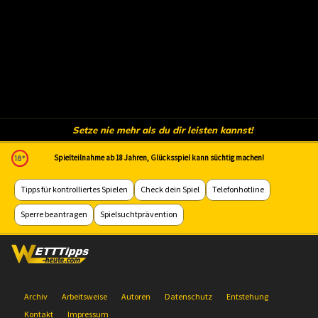
Setze nie mehr als du dir leisten kannst!
Spielteilnahme ab 18 Jahren, Glücksspiel kann süchtig machen!
Tipps für kontrolliertes Spielen
Check dein Spiel
Telefonhotline
Sperre beantragen
Spielsuchtprävention
Archiv
Arbeitsweise
Autoren
Datenschutz
Entstehung
Kontakt
Impressum