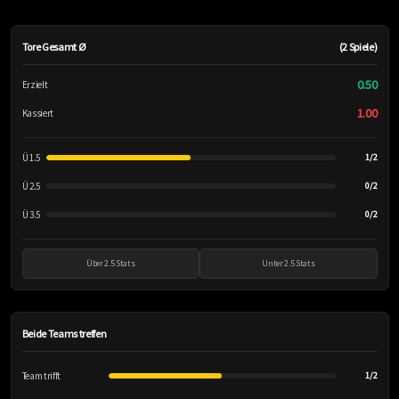
Tore Gesamt Ø
(2 Spiele)
0.50
Erzielt
1.00
Kassiert
Ü 1.5
1/2
Ü 2.5
0/2
Ü 3.5
0/2
Über 2.5 Stats
Unter 2.5 Stats
Beide Teams treffen
Team trifft
1/2