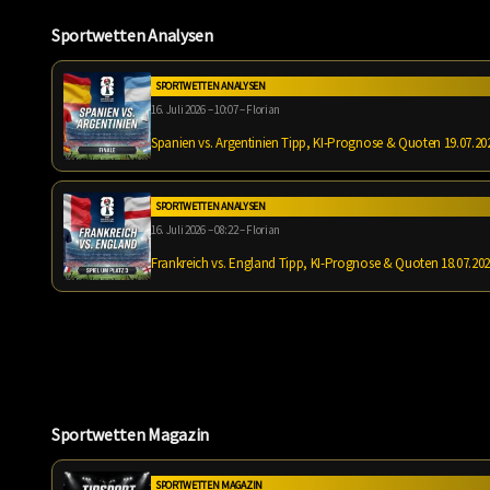
Sportwetten Analysen
SPORTWETTEN ANALYSEN
16. Juli 2026 – 10:07 – Florian
Spanien vs. Argentinien Tipp, KI-Prognose & Quoten 19.07.20
SPORTWETTEN ANALYSEN
16. Juli 2026 – 08:22 – Florian
Frankreich vs. England Tipp, KI-Prognose & Quoten 18.07.20
Sportwetten Magazin
SPORTWETTEN MAGAZIN