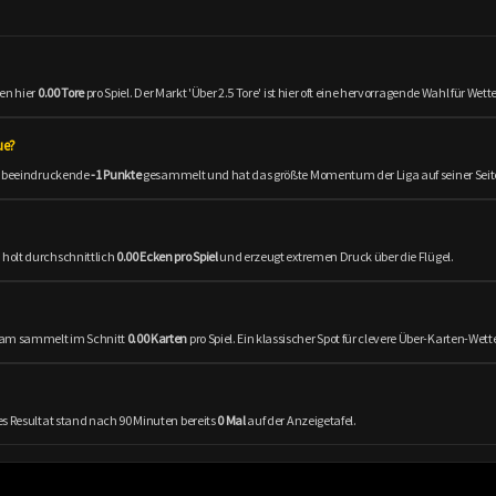
en hier
0.00 Tore
pro Spiel. Der Markt 'Über 2.5 Tore' ist hier oft eine hervorragende Wahl für Wett
ue?
am beeindruckende
-1 Punkte
gesammelt und hat das größte Momentum der Liga auf seiner Seit
holt durchschnittlich
0.00 Ecken pro Spiel
und erzeugt extremen Druck über die Flügel.
 Team sammelt im Schnitt
0.00 Karten
pro Spiel. Ein klassischer Spot für clevere Über-Karten-Wett
es Resultat stand nach 90 Minuten bereits
0 Mal
auf der Anzeigetafel.