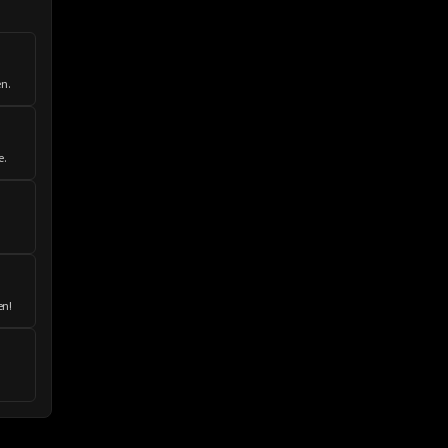
en.
e.
en!