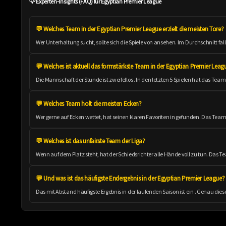
💡 Experten-Insights (FAQ) für Egyptian Premier League
💬 Welches Team in der Egyptian Premier League erzielt die meisten Tore?
Wer Unterhaltung sucht, sollte sich die Spiele von
ansehen. Im Durchschnitt fall
💬 Welches ist aktuell das formstärkste Team in der Egyptian Premier Leag
Die Mannschaft der Stunde ist zweifellos
. In den letzten 5 Spielen hat das Te
💬 Welches Team holt die meisten Ecken?
Wer gerne auf Ecken wettet, hat seinen klaren Favoriten in
gefunden. Das Team 
💬 Welches ist das unfairste Team der Liga?
Wenn
auf dem Platz steht, hat der Schiedsrichter alle Hände voll zu tun. Das
💬 Und was ist das häufigste Endergebnis in der Egyptian Premier League?
Das mit Abstand häufigste Ergebnis in der laufenden Saison ist ein
. Genau dies