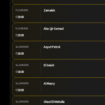
Zamalek
Fr., 21.08.2026
19:00
🕒
Abu Qir Semad
Fr., 21.08.2026
19:00
🕒
Asyut Petrol
Sa., 22.08.2026
16:00
🕒
El Geish
Sa., 22.08.2026
16:00
🕒
Al Masry
Sa., 22.08.2026
19:00
🕒
Ghazl El Mehalla
Sa., 22.08.2026