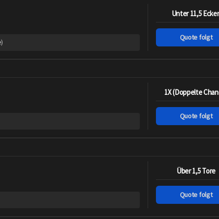
Unter 11,5 Ecke
Quote folgt
e)
1X (Doppelte Chan
Quote folgt
Über 1,5 Tore
Quote folgt