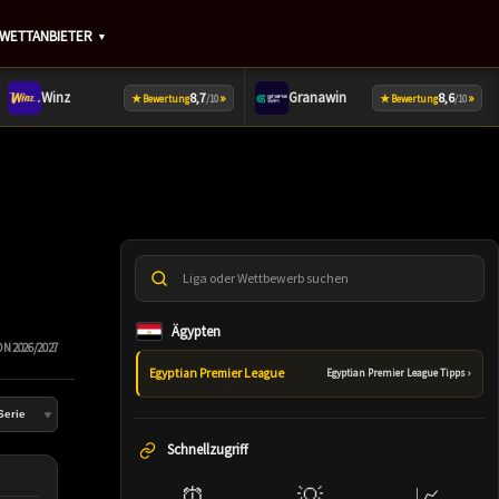
WETTANBIETER
▼
Winz
Granawin
8,7
»
8,6
»
★
★
Bewertung
/10
Bewertung
/10
Liga oder Wettbewerb suchen
Ägypten
N 2026/2027
Egyptian Premier League
Egyptian Premier League Tipps ›
Schnellzugriff
⏰
💡
📈