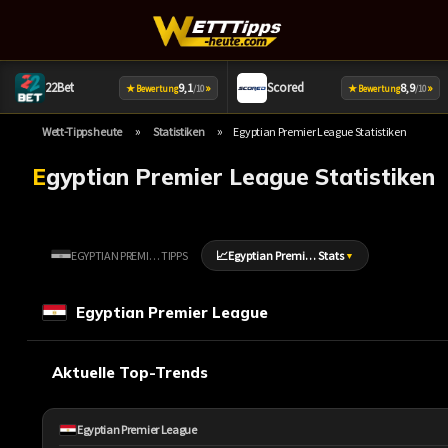
22Bet
Scored
9,1
»
8,9
»
★
★
Bewertung
/10
Bewertung
/10
»
»
Wett-Tipps heute
Statistiken
Egyptian Premier League Statistiken
Egyptian Premier League Statistiken
📈
EGYPTIAN PREMI… TIPPS
Egyptian Premi… Stats
▼
Egyptian Premier League
Aktuelle Top-Trends
Egyptian Premier League