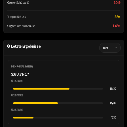
10.9
Gegner Schüsse Ø
8%
Tore pro Schuss
14%
Gegner Tore pro Schuss
🔄 Letzte Ergebnisse
MEHR GOALS (H2H)
S:6 U:7 N:17
Ü 1.5 TORE
19/30
Ü 2.5 TORE
15/30
Ü 3.5 TORE
7/30