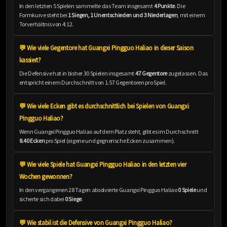
In den letzten 5 Spielen sammelte das Team insgesamt
4 Punkte
. Die
Formkurve steht bei
1 Siegen, 1 Unentschieden und 3 Niederlagen
, mit einem
Torverhältnis von 4:12.
💬 Wie viele Gegentore hat Guangxi Pingguo Haliao in dieser Saison
kassiert?
Die Defensive hat in bisher 30 Spielen insgesamt
47 Gegentore
zugelassen. Das
entspricht einem Durchschnitt von 1.57 Gegentoren pro Spiel.
💬 Wie viele Ecken gibt es durchschnittlich bei Spielen von Guangxi
Pingguo Haliao?
Wenn Guangxi Pingguo Haliao auf dem Platz steht, gibt es im Durchschnitt
8.40 Ecken
pro Spiel (eigene und gegnerische Ecken zusammen).
💬 Wie viele Spiele hat Guangxi Pingguo Haliao in den letzten vier
Wochen gewonnen?
In den vergangenen 28 Tagen absolvierte Guangxi Pingguo Haliao
0 Spiele
und
sicherte sich dabei
0 Siege
.
💬 Wie stabil ist die Defensive von Guangxi Pingguo Haliao?