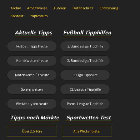
Archiv
Arbeitsweise
Autoren
Datenschutz
Entstehung
Kontakt
Impressum
Aktuelle Tipps
Fußball Tipphilfen
Fußball Tipps heute
1. Bundesliga Tipphilfe
Kombiwetten heute
2. Bundesliga Tipphilfe
Matchkombi´s heute
3. Liga Tipphilfe
Spielerwetten
CL League Tipphilfe
Wettanalysen heute
Prem. League Tipphilfe
Tipps nach Märkte
Sportwetten Test
Über 2,5 Tore
Alle Wettanbieter