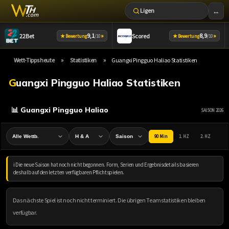
...
Ligen
Zum
9,1
»
8,9
»
22Bet
Scored
★
★
Bewertung
/10
Bewertung
/10
Inhalt
springen
»
»
Wett-Tipps heute
Statistiken
Guangxi Pingguo Haliao Statistiken
Guangxi Pingguo Haliao Statistiken
📊 Guangxi Pingguo Haliao
SAISON 2026
90 Min
1. HZ
2. HZ
ℹ️ Die neue Saison hat noch nicht begonnen. Form, Serien und Ergebnisdetails basieren
deshalb auf den letzten verfügbaren Pflichtspielen.
Das nächste Spiel ist noch nicht terminiert. Die übrigen Teamstatistiken bleiben
verfügbar.