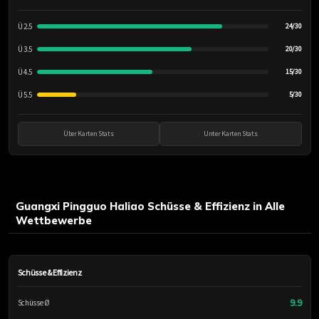
Ü 2.5
24/30
Ü 3.5
20/30
Ü 4.5
15/30
Ü 5.5
5/30
Über Karten Stats
Unter Karten Stats
Guangxi Pingguo Haliao Schüsse & Effizienz in Alle
Wettbewerbe
Schüsse & Effizienz
9.9
Schüsse Ø