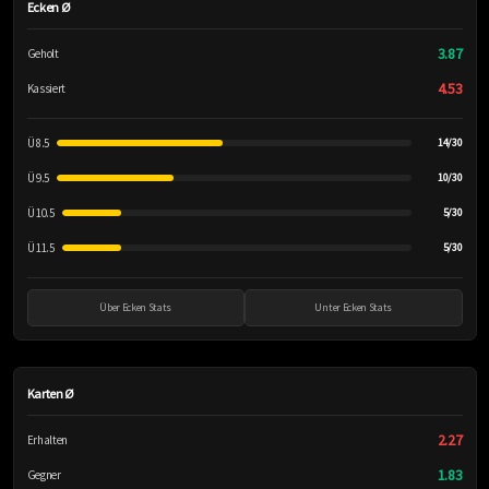
Ecken Ø
3.87
Geholt
4.53
Kassiert
Ü 8.5
14/30
Ü 9.5
10/30
Ü 10.5
5/30
Ü 11.5
5/30
Über Ecken Stats
Unter Ecken Stats
Karten Ø
2.27
Erhalten
1.83
Gegner