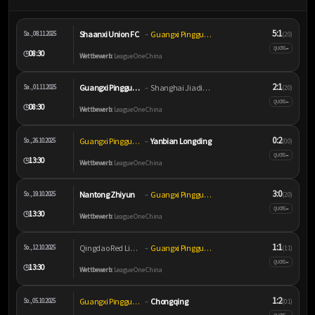
5:1
Shaanxi Union FC
Guangxi Pingguo Haliao
Sa., 08.11.2025
–
(2:0)
–
QUOTE
08:30
🕒
Wettbewerb:
League One China
2:1
Guangxi Pingguo Haliao
Shanghai Jiading Huilong
Sa., 01.11.2025
–
(2:0)
–
QUOTE
08:30
🕒
Wettbewerb:
League One China
0:2
Guangxi Pingguo Haliao
Yanbian Longding
So., 26.10.2025
–
(0:0)
–
QUOTE
13:30
🕒
Wettbewerb:
League One China
3:0
Nantong Zhiyun
Guangxi Pingguo Haliao
So., 19.10.2025
–
(2:0)
–
QUOTE
13:30
🕒
Wettbewerb:
League One China
1:1
Qingdao Red Lions
Guangxi Pingguo Haliao
So., 12.10.2025
–
(1:1)
–
QUOTE
13:30
🕒
Wettbewerb:
League One China
1:2
Guangxi Pingguo Haliao
Chongqing
So., 05.10.2025
–
(0:1)