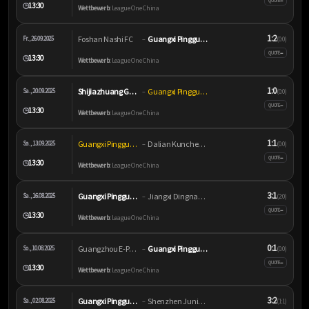
–
QUOTE
13:30
🕒
Wettbewerb:
League One China
1:2
Foshan Nashi FC
Guangxi Pingguo Haliao
Fr., 26.09.2025
–
(0:0)
–
QUOTE
13:30
🕒
Wettbewerb:
League One China
1:0
Shijiazhuang Gongfu
Guangxi Pingguo Haliao
Sa., 20.09.2025
–
(0:0)
–
QUOTE
13:30
🕒
Wettbewerb:
League One China
1:1
Guangxi Pingguo Haliao
Dalian Kuncheng City
Sa., 13.09.2025
–
(0:0)
–
QUOTE
13:30
🕒
Wettbewerb:
League One China
3:1
Guangxi Pingguo Haliao
Jiangxi Dingnan United
Sa., 16.08.2025
–
(2:0)
–
QUOTE
13:30
🕒
Wettbewerb:
League One China
0:1
Guangzhou E-Power FC
Guangxi Pingguo Haliao
So., 10.08.2025
–
(0:0)
–
QUOTE
13:30
🕒
Wettbewerb:
League One China
3:2
Guangxi Pingguo Haliao
Shenzhen Juniors FC
Sa., 02.08.2025
–
(1:1)