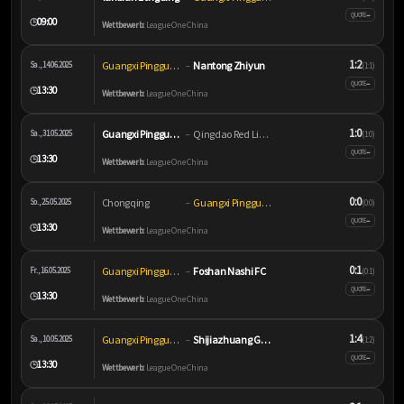
–
QUOTE
09:00
🕒
Wettbewerb:
League One China
1:2
Guangxi Pingguo Haliao
Nantong Zhiyun
Sa., 14.06.2025
–
(1:1)
–
QUOTE
13:30
🕒
Wettbewerb:
League One China
1:0
Guangxi Pingguo Haliao
Qingdao Red Lions
Sa., 31.05.2025
–
(1:0)
–
QUOTE
13:30
🕒
Wettbewerb:
League One China
0:0
Chongqing
Guangxi Pingguo Haliao
So., 25.05.2025
–
(0:0)
–
QUOTE
13:30
🕒
Wettbewerb:
League One China
0:1
Guangxi Pingguo Haliao
Foshan Nashi FC
Fr., 16.05.2025
–
(0:1)
–
QUOTE
13:30
🕒
Wettbewerb:
League One China
1:4
Guangxi Pingguo Haliao
Shijiazhuang Gongfu
Sa., 10.05.2025
–
(1:2)
–
QUOTE
13:30
🕒
Wettbewerb:
League One China