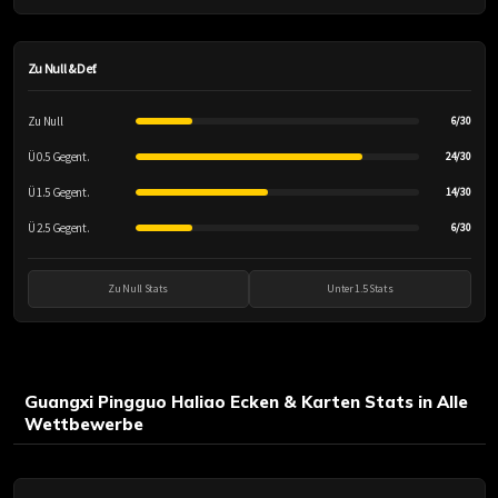
Zu Null & Def.
Zu Null
6/30
Ü 0.5 Gegent.
24/30
Ü 1.5 Gegent.
14/30
Ü 2.5 Gegent.
6/30
Zu Null Stats
Unter 1.5 Stats
Guangxi Pingguo Haliao Ecken & Karten Stats in Alle
Wettbewerbe