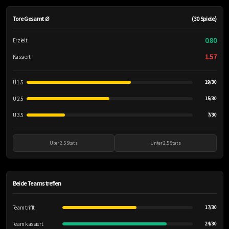
Tore Gesamt Ø
(30 Spiele)
0.80
Erzielt
1.57
Kassiert
Ü 1.5
19/30
Ü 2.5
15/30
Ü 3.5
7/30
Über 2.5 Stats
Unter 2.5 Stats
Beide Teams treffen
Team trifft
17/30
Team kassiert
24/30