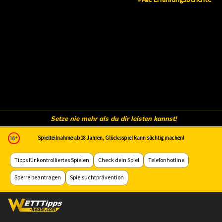
Setze nie mehr als du dir leisten kannst!
Spielteilnahme ab 18 Jahren, Glücksspiel kann süchtig machen!
Tipps für kontrolliertes Spielen
Check dein Spiel
Telefonhotline
Sperre beantragen
Spielsuchtprävention