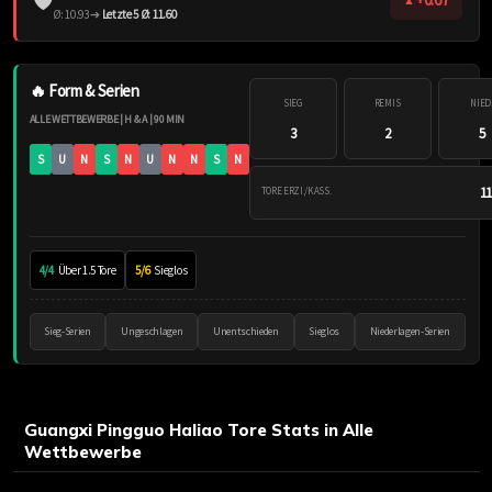
Ø: 10.93 ➔
Letzte 5 Ø: 11.60
🔥 Form & Serien
SIEG
REMIS
NIED
ALLE WETTBEWERBE | H & A | 90 MIN
3
2
5
S
U
N
S
N
U
N
N
S
N
11
TORE ERZI./KASS.
4/4
Über 1.5 Tore
5/6
Sieglos
Sieg-Serien
Ungeschlagen
Unentschieden
Sieglos
Niederlagen-Serien
Guangxi Pingguo Haliao Tore Stats in Alle
Wettbewerbe