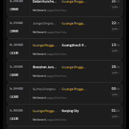
2:1
Dalian Kuncheng City
Guangxi Pingguo Haliao
Sa., 03.05.2025
–
(1:1)
–
QUOTE
09:00
🕒
Wettbewerb:
League One China
2:2
Jiangxi Dingnan United
Guangxi Pingguo Haliao
So., 27.04.2025
–
(0:2)
–
QUOTE
09:00
🕒
Wettbewerb:
League One China
1:3
Guangxi Pingguo Haliao
Guangzhou E-Power FC
Mi., 23.04.2025
–
(0:2)
–
QUOTE
13:30
🕒
Wettbewerb:
League One China
2:0
Shenzhen Juniors FC
Guangxi Pingguo Haliao
So., 13.04.2025
–
(2:0)
–
QUOTE
10:00
🕒
Wettbewerb:
League One China
0:0
Suzhou Dongwu
Guangxi Pingguo Haliao
Sa., 05.04.2025
–
(0:0)
–
QUOTE
13:00
🕒
Wettbewerb:
League One China
0:1
Guangxi Pingguo Haliao
Nanjing City
So., 30.03.2025
–
(0:0)
–
QUOTE
13:30
🕒
Wettbewerb:
League One China