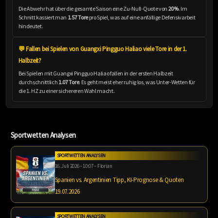
Die Abwehr hat über die gesamte Saison eine Zu-Null-Quote von
20%
. Im
Schnitt kassiert man
1.57 Tore
pro Spiel, was auf eine anfällige Defensivarbeit
hindeutet.
💬 Fallen bei Spielen von Guangxi Pingguo Haliao viele Tore in der 1.
Halbzeit?
Bei Spielen mit Guangxi Pingguo Haliao fallen in der ersten Halbzeit
durchschnittlich
1.07 Tore
. Es geht meist eher ruhig los, was Unter-Wetten für
die 1. HZ zu einer sichereren Wahl macht.
Sportwetten Analysen
SPORTWETTEN ANALYSEN
16. Juli 2026 – 10:07 – Florian
Spanien vs. Argentinien Tipp, KI-Prognose & Quoten
19.07.2026
SPORTWETTEN ANALYSEN