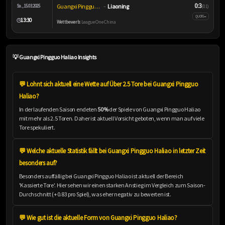
0:3
Guangxi Pingguo Haliao
Liaoning
Sa., 15.03.2025
–
(0:1)
–
QUOTE
13:30
🕒
Wettbewerb:
League One China
💡 Guangxi Pingguo Haliao Insights
💬 Lohnt sich aktuell eine Wette auf Über 2.5 Tore bei Guangxi Pingguo
Haliao?
In der laufenden Saison endeten
50%
der Spiele von Guangxi Pingguo Haliao
mit mehr als 2.5 Toren. Daher ist aktuell Vorsicht geboten, wenn man auf viele
Tore spekuliert.
💬 Welche aktuelle Statistik fällt bei Guangxi Pingguo Haliao in letzter Zeit
besonders auf?
Besonders auffällig bei Guangxi Pingguo Haliao ist aktuell der Bereich
'Kassierte Tore'. Hier sehen wir einen starken Anstieg im Vergleich zum Saison-
Durchschnitt (+0.83 pro Spiel), was eher negativ zu bewerten ist.
💬 Wie gut ist die aktuelle Form von Guangxi Pingguo Haliao?