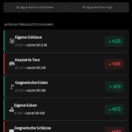
📊 League One China Statistiken
🎯 League One China Tipps
AUFFÄLLIGE TRENDS (LETZTE 5 VS GESAMT)
Eigene Schüsse
🎯
+1.53
▲
Ø: 9.87 ➔
Letzte 5 Ø: 11.40
Kassierte Tore
🥅
+0.83
▲
Ø: 1.57 ➔
Letzte 5 Ø: 2.40
Gegnerische Ecken
🚩
-0.73
▼
Ø: 4.53 ➔
Letzte 5 Ø: 3.80
Eigene Ecken
⛳️
+0.73
▲
Ø: 3.87 ➔
Letzte 5 Ø: 4.60
Gegnerische Schüsse
🛡️
+0.67
▲