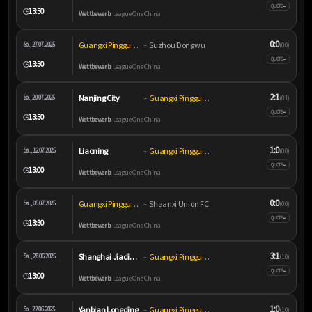
–
QUOTE
13:30
🕒
Wettbewerb:
League One China
0:0
Guangxi Pingguo Haliao
Suzhou Dongwu
So., 27.07.2025
–
(0:0)
–
QUOTE
13:30
🕒
Wettbewerb:
League One China
2:1
Nanjing City
Guangxi Pingguo Haliao
So., 20.07.2025
–
(0:1)
–
QUOTE
13:30
🕒
Wettbewerb:
League One China
1:0
Liaoning
Guangxi Pingguo Haliao
Sa., 12.07.2025
–
(0:0)
–
QUOTE
13:00
🕒
Wettbewerb:
League One China
0:0
Guangxi Pingguo Haliao
Shaanxi Union FC
Sa., 05.07.2025
–
(0:0)
–
QUOTE
13:30
🕒
Wettbewerb:
League One China
3:1
Shanghai Jiading Huilong
Guangxi Pingguo Haliao
Sa., 28.06.2025
–
(1:0)
–
QUOTE
13:00
🕒
Wettbewerb:
League One China
1:0
Yanbian Longding
Guangxi Pingguo Haliao
So., 22.06.2025
–
(1:0)