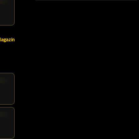
Magazin