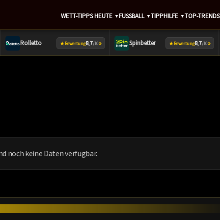
WETT-TIPPS HEUTE
FUSSBALL
TIPPHILFE
TOP-TRENDS
▼
▼
▼
Zum
Inhalt
Rolletto
Spinbetter
8,7
»
8,7
»
★
★
Bewertung
/10
Bewertung
/10
springen
ind noch keine Daten verfügbar.