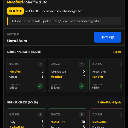
Mansfield
Sheffield Utd
VS.
mit Über 8,5 Ecken wettbewerbsübergreifend
6x in Serie
Sheffield Utd: hatte in 4/6 Spielen Über 8,5 Ecken wettbewerbsübergreifend
WETTTIPP
Quote folgt
Über 8,5 Ecken
SERIENNACHWEIS (ECKEN)
6 Spiele
02.05.2026
H
28.04.2026
A
25.04.2026
A
6
5
6
Mansfield
Peterborough
Huddersfield
8
7
3
Cardiff
Mansfield
Mansfield
League One
League One
League One
✓
✓
✓
14 Ecken
12 Ecken
9 Ecken
GEGNER-CHECK (ECKEN)
Sheffield Utd · 6 Spiele
02.05.2026
A
25.04.2026
H
22.04.2026
H
6
10
2
Derby
Sheffield Utd
Sheffield Utd
3
5
4
Sheffield Utd
Preston
Blackburn