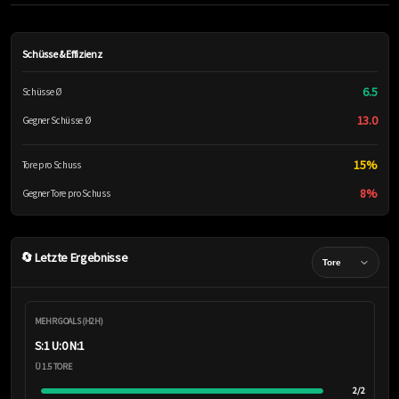
Schüsse & Effizienz
6.5
Schüsse Ø
13.0
Gegner Schüsse Ø
15%
Tore pro Schuss
8%
Gegner Tore pro Schuss
🔄 Letzte Ergebnisse
MEHR GOALS (H2H)
S:1 U:0 N:1
Ü 1.5 TORE
2/2