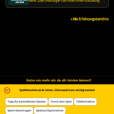
Meine 22Bet Erfahrungen nach einer hohen Auszahlung
» Alle Erfahrungsberichte
Setze nie mehr als du dir leisten kannst!
Spielteilnahme ab 18 Jahren, Glücksspiel kann süchtig machen!
Tipps für kontrolliertes Spielen
Check dein Spiel
Telefonhotline
Sperre beantragen
Spielsuchtprävention