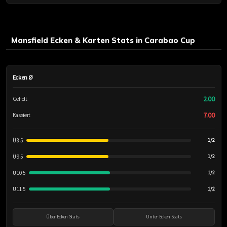
Mansfield Ecken & Karten Stats in Carabao Cup
Ecken Ø
2.00
Geholt
7.00
Kassiert
Ü 8.5
1/2
Ü 9.5
1/2
Ü 10.5
1/2
Ü 11.5
1/2
Über Ecken Stats
Unter Ecken Stats