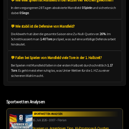
💬 Wie viele Spiele hat Mansfield in den letzten vier Wochen gewonnen?
In den vergangenen 28 Tagen absolvierte Mansfield
0 Spiele
und sicherte sich
dabei
0 Siege
.
💬 Wie stabil ist die Defensive von Mansfield?
Die Abwehr hat über die gesamte Saison eine Zu-Null-Quote von
26%
. Im
Schnitt kassiert man
1.40 Tore
pro Spiel, was auf eine anfällige Defensivarbeit
hindeutet.
💬 Fallen bei Spielen von Mansfield viele Tore in der 1. Halbzeit?
Bei Spielen mit Mansfield fallen in der ersten Halbzeit durchschnittlich
1.17
Tore
. Es geht meist eher ruhig los, was Unter-Wetten für die 1. HZ zu einer
sichereren Wahl macht.
Sportwetten Analysen
SPORTWETTEN ANALYSEN
16. Juli 2026 – 10:07 – Florian
Spanien vs. Argentinien Tipp, KI-Prognose & Quoten