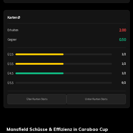
Karten Ø
2.00
Erhalten
0.50
Gegner
Ü 2.5
1/2
Ü 3.5
1/2
Ü 4.5
1/2
Ü 5.5
0/2
Über Karten Stats
Unter Karten Stats
Mansfield Schüsse & Effizienz in Carabao Cup