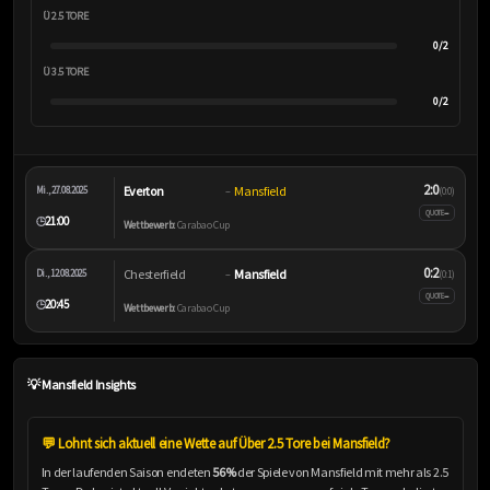
Ü 2.5 TORE
0/2
Ü 3.5 TORE
0/2
2:0
Everton
Mansfield
Mi., 27.08.2025
–
(0:0)
–
QUOTE
21:00
🕒
Wettbewerb:
Carabao Cup
0:2
Chesterfield
Mansfield
Di., 12.08.2025
–
(0:1)
–
QUOTE
20:45
🕒
Wettbewerb:
Carabao Cup
💡 Mansfield Insights
💬 Lohnt sich aktuell eine Wette auf Über 2.5 Tore bei Mansfield?
In der laufenden Saison endeten
56%
der Spiele von Mansfield mit mehr als 2.5