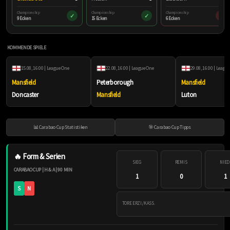
Championship
Championship
Championship
✓
✓
×
9 Ecken
15 Ecken
6 Ecken
KOMMENDE SPIELE
15.08, 16:00 | League One
22.08, 16:00 | League One
29.08, 16:00 | Leagu
Mansfield
Peterborough
Mansfield
Doncaster
Mansfield
Luton
📊 Carabao Cup Statistiken
🎯 Carabao Cup Tipps
🔥 Form & Serien
SIEG
REMIS
NIED
CARABAO CUP | H & A | 90 MIN
1
0
1
S
N
TORE ERZI./KASS.