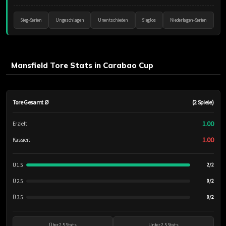
Sieg-Serien
Ungeschlagen
Unentschieden
Sieglos
Niederlagen-Serien
Mansfield Tore Stats in Carabao Cup
Tore Gesamt Ø
(2 Spiele)
1.00
Erzielt
1.00
Kassiert
Ü 1.5
2/2
Ü 2.5
0/2
Ü 3.5
0/2
Über 2.5 Stats
Unter 2.5 Stats