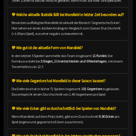
Toren. Daher ist aktuell Vorsicht geboten, wenn man auf viele Tore spekuliert.
💬 Welche aktuelle Statistik fällt bei Mansfield in letzter Zeit besonders auf?
Besonders auffällig bei Mansfield ist aktuell der Bereich 'Gegnerische Ecken'.
Hier sehen wir einen starken Anstieg im Vergleich zum Saison-Durchschnitt
(+1.69 pro Spiel), was eher negativ zu bewerten ist.
💬 Wie gut ist die aktuelle Form von Mansfield?
In den letzten 5 Spielen sammelte das Team insgesamt
11 Punkte
. Die
Formkurve steht bei
3 Siegen, 2 Unentschieden und 0 Niederlagen
, mit einem
Torverhältnis von 12:7.
💬 Wie viele Gegentore hat Mansfield in dieser Saison kassiert?
Die Defensive hat in bisher 72 Spielen insgesamt
101 Gegentore
zugelassen.
Das entspricht einem Durchschnitt von 1.40 Gegentoren pro Spiel.
💬 Wie viele Ecken gibt es durchschnittlich bei Spielen von Mansfield?
Wenn Mansfield auf dem Platz steht, gibt es im Durchschnitt
9.56 Ecken
pro
Spiel (eigene und gegnerische Ecken zusammen).