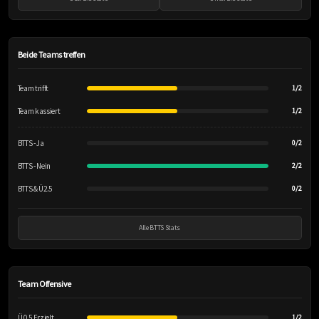
Beide Teams treffen
Team trifft
1/2
Team kassiert
1/2
BTTS - Ja
0/2
BTTS - Nein
2/2
BTTS & Ü2.5
0/2
Alle BTTS Stats
Team Offensive
Ü 0.5 Erzielt
1/2