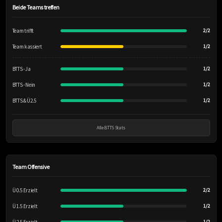
Beide Teams treffen
Team trifft
2/2
Team kassiert
1/2
BTTS - Ja
1/2
BTTS - Nein
1/2
BTTS & Ü2.5
1/2
Alle BTTS Stats
Team Offensive
Ü 0.5 Erzielt
2/2
Ü 1.5 Erzielt
1/2
1/2