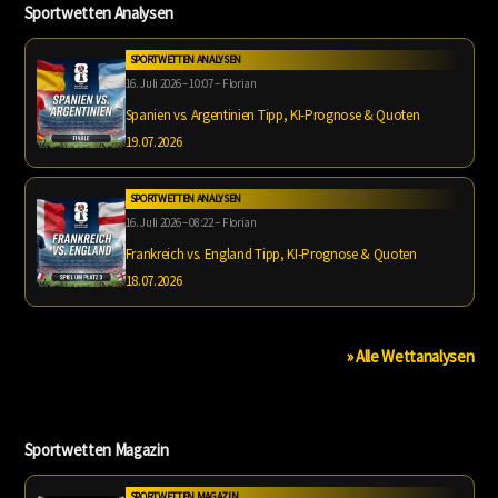
Sportwetten Analysen
SPORTWETTEN ANALYSEN
16. Juli 2026 – 10:07 – Florian
Spanien vs. Argentinien Tipp, KI-Prognose & Quoten
19.07.2026
SPORTWETTEN ANALYSEN
16. Juli 2026 – 08:22 – Florian
Frankreich vs. England Tipp, KI-Prognose & Quoten
18.07.2026
» Alle Wettanalysen
Sportwetten Magazin
SPORTWETTEN MAGAZIN