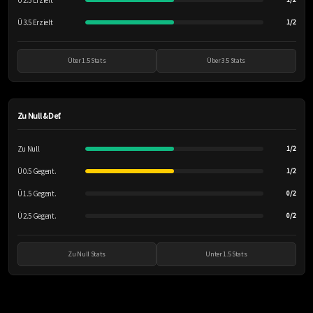
Ü 2.5 Erzielt
Ü 3.5 Erzielt
1/2
Über 1.5 Stats
Über 3.5 Stats
Zu Null & Def.
Zu Null
1/2
Ü 0.5 Gegent.
1/2
Ü 1.5 Gegent.
0/2
Ü 2.5 Gegent.
0/2
Zu Null Stats
Unter 1.5 Stats