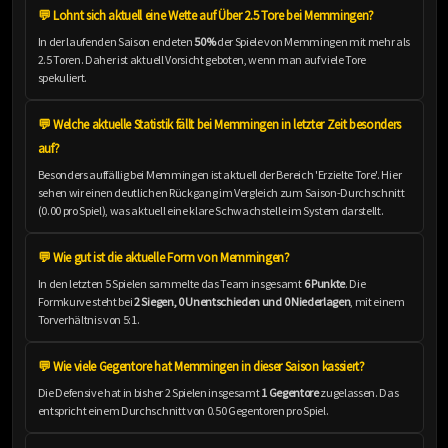
💬 Lohnt sich aktuell eine Wette auf Über 2.5 Tore bei Memmingen?
In der laufenden Saison endeten
50%
der Spiele von Memmingen mit mehr als
2.5 Toren. Daher ist aktuell Vorsicht geboten, wenn man auf viele Tore
spekuliert.
💬 Welche aktuelle Statistik fällt bei Memmingen in letzter Zeit besonders
auf?
Besonders auffällig bei Memmingen ist aktuell der Bereich 'Erzielte Tore'. Hier
sehen wir einen deutlichen Rückgang im Vergleich zum Saison-Durchschnitt
(0.00 pro Spiel), was aktuell eine klare Schwachstelle im System darstellt.
💬 Wie gut ist die aktuelle Form von Memmingen?
In den letzten 5 Spielen sammelte das Team insgesamt
6 Punkte
. Die
Formkurve steht bei
2 Siegen, 0 Unentschieden und 0 Niederlagen
, mit einem
Torverhältnis von 5:1.
💬 Wie viele Gegentore hat Memmingen in dieser Saison kassiert?
Die Defensive hat in bisher 2 Spielen insgesamt
1 Gegentore
zugelassen. Das
entspricht einem Durchschnitt von 0.50 Gegentoren pro Spiel.