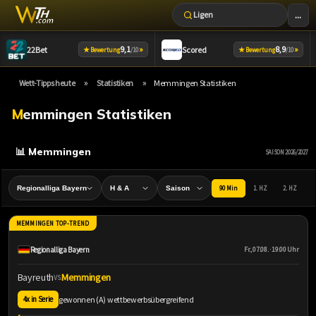
...
Ligen
Zum
9,1
»
8,9
»
22Bet
Scored
★
★
Bewertung
/10
Bewertung
/10
Inhalt
springen
»
»
Wett-Tipps heute
Statistiken
Memmingen Statistiken
Memmingen Statistiken
📊 Memmingen
SAISON 2026/2027
90 Min
1. HZ
2. HZ
MEMMINGEN TOP-TREND
Regionalliga Bayern
Fr., 07.08. · 19:00 Uhr
Bayreuth
Memmingen
VS.
gewonnen (A) wettbewerbsübergreifend
4x in Serie