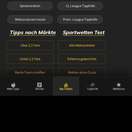
Spielerwetten
CL League Tipphilfe
Wettanalysen heute
Prem. League Tipphilfe
Tipps nach Märkte
Sportwetten Test
Über 2,5 Tore
Alle Wettanbieter
Unter 2,5 Tore
Erfahrungsberichte
Beide Teams treffen
Wetten ohne Oasis
1X2 Wetten
Wetten ohne Lugas
Wett-Tipps
Märkte
Top-Trends
Tipphilfe
Wettbüros
Halbzeitwetten
Wettbonus Vergleich
© 2026 Wetttipps-heute.com | Aktuell, innovativ & zuverlässig.