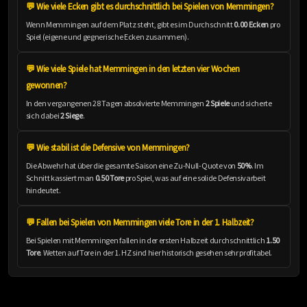
💬 Wie viele Ecken gibt es durchschnittlich bei Spielen von Memmingen?
Wenn Memmingen auf dem Platz steht, gibt es im Durchschnitt
0.00 Ecken
pro
Spiel (eigene und gegnerische Ecken zusammen).
💬 Wie viele Spiele hat Memmingen in den letzten vier Wochen
gewonnen?
In den vergangenen 28 Tagen absolvierte Memmingen
2 Spiele
und sicherte
sich dabei
2 Siege
.
💬 Wie stabil ist die Defensive von Memmingen?
Die Abwehr hat über die gesamte Saison eine Zu-Null-Quote von
50%
. Im
Schnitt kassiert man
0.50 Tore
pro Spiel, was auf eine solide Defensivarbeit
hindeutet.
💬 Fallen bei Spielen von Memmingen viele Tore in der 1. Halbzeit?
Bei Spielen mit Memmingen fallen in der ersten Halbzeit durchschnittlich
1.50
Tore
. Wetten auf Tore in der 1. HZ sind hier historisch gesehen sehr profitabel.