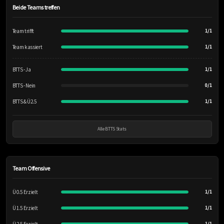
Beide Teams treffen
Team trifft
1/1
Team kassiert
1/1
BTTS - Ja
1/1
BTTS - Nein
0/1
BTTS & Ü2.5
1/1
Alle BTTS Stats
Team Offensive
Ü 0.5 Erzielt
1/1
Ü 1.5 Erzielt
1/1
1/1