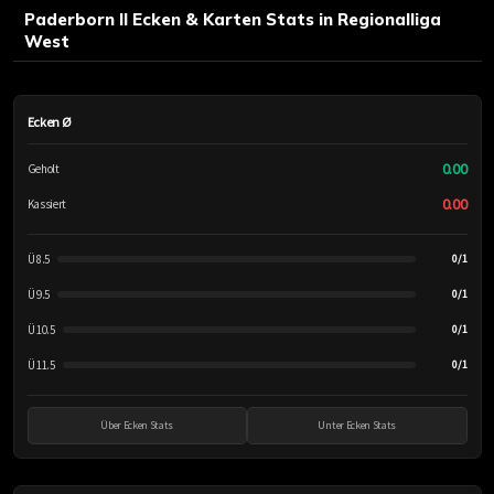
Paderborn II Ecken & Karten Stats in Regionalliga
West
Ecken Ø
0.00
Geholt
0.00
Kassiert
Ü 8.5
0/1
Ü 9.5
0/1
Ü 10.5
0/1
Ü 11.5
0/1
Über Ecken Stats
Unter Ecken Stats