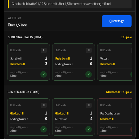
Gladbach II: hatte 11/12 Spiele mit Über 1,5 Toren wettbewerbsübergreifend
WETTTIPP
Quote folgt
Über 1,5 Tore
SERIENNACHWEIS (TORE)
12 Spiele
01.08.2026
A
16.05.2026
H
08.05.2026
A
2
2
1
Schalke II
Paderborn II
Velbert
3
0
3
Paderborn II
Rödinghausen
Paderborn II
Regionalliga West
Regionalliga West
Regionalliga West
✓
✓
✓
5 Tore
2 Tore
4 Tore
GEGNER-CHECK (TORE)
Gladbach II · 12 Spiele
01.08.2026
H
16.05.2026
H
09.05.2026
A
2
2
1
Gladbach II
Gladbach II
RW Oberhausen
0
4
0
Rödinghausen
Gütersloh
Gladbach II
Regionalliga West
Regionalliga West
Regionalliga West
✓
✓
×
2 Tore
6 Tore
1 Tore