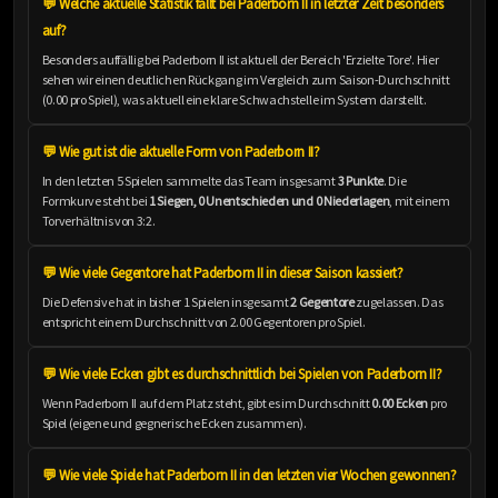
💬 Welche aktuelle Statistik fällt bei Paderborn II in letzter Zeit besonders
auf?
Besonders auffällig bei Paderborn II ist aktuell der Bereich 'Erzielte Tore'. Hier
sehen wir einen deutlichen Rückgang im Vergleich zum Saison-Durchschnitt
(0.00 pro Spiel), was aktuell eine klare Schwachstelle im System darstellt.
💬 Wie gut ist die aktuelle Form von Paderborn II?
In den letzten 5 Spielen sammelte das Team insgesamt
3 Punkte
. Die
Formkurve steht bei
1 Siegen, 0 Unentschieden und 0 Niederlagen
, mit einem
Torverhältnis von 3:2.
💬 Wie viele Gegentore hat Paderborn II in dieser Saison kassiert?
Die Defensive hat in bisher 1 Spielen insgesamt
2 Gegentore
zugelassen. Das
entspricht einem Durchschnitt von 2.00 Gegentoren pro Spiel.
💬 Wie viele Ecken gibt es durchschnittlich bei Spielen von Paderborn II?
Wenn Paderborn II auf dem Platz steht, gibt es im Durchschnitt
0.00 Ecken
pro
Spiel (eigene und gegnerische Ecken zusammen).
💬 Wie viele Spiele hat Paderborn II in den letzten vier Wochen gewonnen?