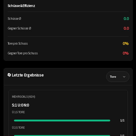
Schüsse & Effizienz
0.0
Schüsse Ø
0.0
Gegner Schüsse Ø
0%
Tore pro Schuss
0%
Gegner Tore pro Schuss
🔄 Letzte Ergebnisse
MEHR GOALS (H2H)
S:1 U:0 N:0
Ü 1.5 TORE
1/1
Ü 2.5 TORE
1/1