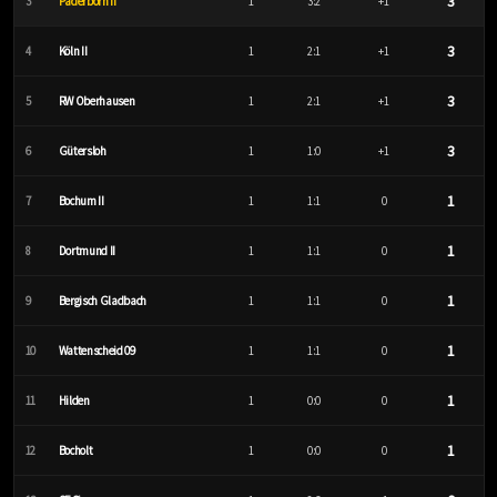
3
3
Paderborn II
1
3:2
+1
3
4
Köln II
1
2:1
+1
3
5
RW Oberhausen
1
2:1
+1
3
6
Gütersloh
1
1:0
+1
1
7
Bochum II
1
1:1
0
1
8
Dortmund II
1
1:1
0
1
9
Bergisch Gladbach
1
1:1
0
1
10
Wattenscheid 09
1
1:1
0
1
11
Hilden
1
0:0
0
1
12
Bocholt
1
0:0
0