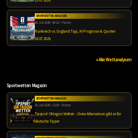
19.07.2026
SPORTWETTEN ANALYSEN
16. Juli 2026 – 08:22 – Florian
Frankreich vs. England Tipp, KI-Prognose & Quoten
18.07.2026
» Alle Wettanalysen
Sportwetten Magazin
SPORTWETTEN MAGAZIN
10. Juli 2026 – 12:50 – Tristan
Tipsport Oktagon Wetten – Diese Alternativen gibt es für
deutsche Tipper