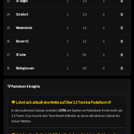
0
13
SF Siegen
1
2:3
-1
0
14
Schalke II
1
2:3
-1
0
15
Wiedenbrück
1
1:2
-1
0
16
Bonner SC
1
1:2
-1
0
17
SF Lotte
1
0:1
-1
0
18
Rödinghausen
1
0:2
-2
💡 Paderborn II Insights
💬 Lohnt sich aktuell eine Wette auf Über 2.5 Tore bei Paderborn II?
In der laufenden Saison endeten
100%
der Spiele von Paderborn II mit mehr als
2.5 Toren. Das macht den Tore-Markt definitiv zu einer attraktiven Option für
Value-Wetten.