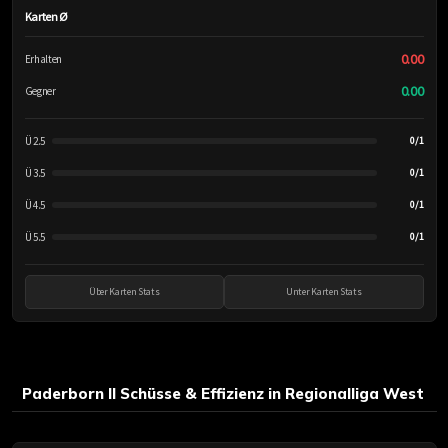
Karten Ø
0.00
Erhalten
0.00
Gegner
Ü 2.5
0/1
Ü 3.5
0/1
Ü 4.5
0/1
Ü 5.5
0/1
Über Karten Stats
Unter Karten Stats
Paderborn II Schüsse & Effizienz in Regionalliga West