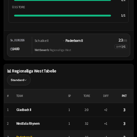
Ü 3.5 TORE
1/1
2:3
Schalke II
Paderborn II
Sa., 01.08.2026
–
(0:0)
3,41
QUOTE
14:00
🕒
Wettbewerb:
Regionalliga West
📊 Regionalliga West Tabelle
#
TEAM
SP
TORE
DIFF
PKT
3
1
Gladbach II
1
2:0
+2
3
2
Westfalia Rhynern
1
3:2
+1