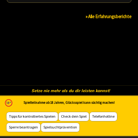
» Alle Erfahrungsberichte
Setze nie mehr als du dir leisten kannst!
Spielteilnahme ab 18 Jahren, Glücksspiel kann süchtig machen!
Tipps für kontrolliertes Spielen
Check dein Spiel
Telefonhotline
Sperre beantragen
Spielsuchtprävention