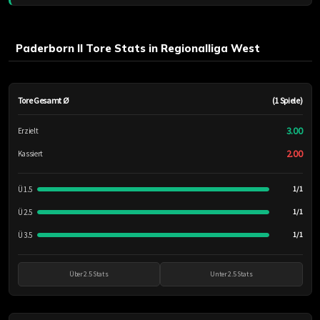
Paderborn II Tore Stats in Regionalliga West
Tore Gesamt Ø
(1 Spiele)
3.00
Erzielt
2.00
Kassiert
Ü 1.5
1/1
Ü 2.5
1/1
Ü 3.5
1/1
Über 2.5 Stats
Unter 2.5 Stats