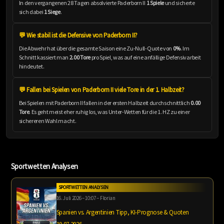
In den vergangenen 28 Tagen absolvierte Paderborn II
1 Spiele
und sicherte
sich dabei
1 Siege
.
💬 Wie stabil ist die Defensive von Paderborn II?
Die Abwehr hat über die gesamte Saison eine Zu-Null-Quote von
0%
. Im
Schnitt kassiert man
2.00 Tore
pro Spiel, was auf eine anfällige Defensivarbeit
hindeutet.
💬 Fallen bei Spielen von Paderborn II viele Tore in der 1. Halbzeit?
Bei Spielen mit Paderborn II fallen in der ersten Halbzeit durchschnittlich
0.00
Tore
. Es geht meist eher ruhig los, was Unter-Wetten für die 1. HZ zu einer
sichereren Wahl macht.
Sportwetten Analysen
SPORTWETTEN ANALYSEN
16. Juli 2026 – 10:07 – Florian
Spanien vs. Argentinien Tipp, KI-Prognose & Quoten