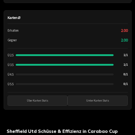
Karten Ø
2.00
Erhalten
2.00
Gegner
Ü 2.5
1/1
Ü 3.5
1/1
Ü 4.5
0/1
Ü 5.5
0/1
Über Karten Stats
Unter Karten Stats
Sheffield Utd Schüsse & Effizienz in Carabao Cup