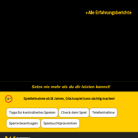
» Alle Erfahrungsberichte
Setze nie mehr als du dir leisten kannst!
Spielteilnahme ab 18 Jahren, Glücksspiel kann süchtig machen!
Tipps für kontrolliertes Spielen
Check dein Spiel
Telefonhotline
Sperre beantragen
Spielsuchtprävention