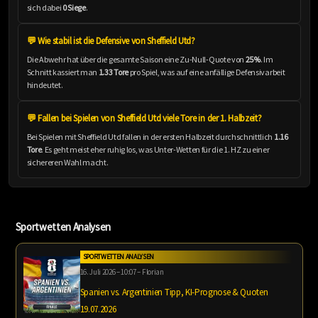
sich dabei
0 Siege
.
💬 Wie stabil ist die Defensive von Sheffield Utd?
Die Abwehr hat über die gesamte Saison eine Zu-Null-Quote von
25%
. Im
Schnitt kassiert man
1.33 Tore
pro Spiel, was auf eine anfällige Defensivarbeit
hindeutet.
💬 Fallen bei Spielen von Sheffield Utd viele Tore in der 1. Halbzeit?
Bei Spielen mit Sheffield Utd fallen in der ersten Halbzeit durchschnittlich
1.16
Tore
. Es geht meist eher ruhig los, was Unter-Wetten für die 1. HZ zu einer
sichereren Wahl macht.
Sportwetten Analysen
SPORTWETTEN ANALYSEN
16. Juli 2026 – 10:07 – Florian
Spanien vs. Argentinien Tipp, KI-Prognose & Quoten
19.07.2026