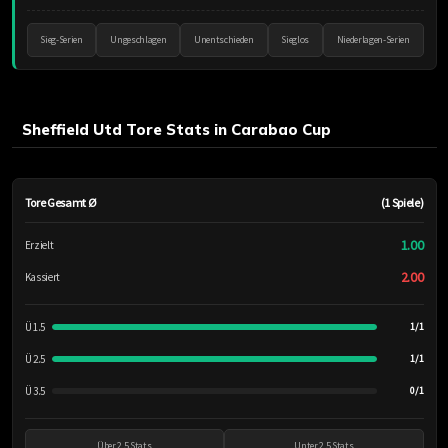
Sieg-Serien
Ungeschlagen
Unentschieden
Sieglos
Niederlagen-Serien
Sheffield Utd Tore Stats in Carabao Cup
Tore Gesamt Ø
(1 Spiele)
1.00
Erzielt
2.00
Kassiert
Ü 1.5
1/1
Ü 2.5
1/1
Ü 3.5
0/1
Über 2.5 Stats
Unter 2.5 Stats