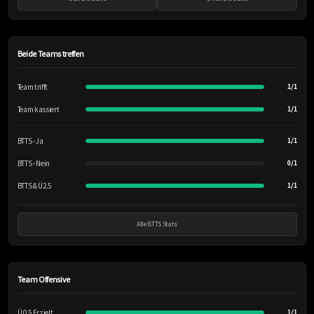
Beide Teams treffen
Team trifft
1/1
Team kassiert
1/1
BTTS - Ja
1/1
BTTS - Nein
0/1
BTTS & Ü2.5
1/1
Alle BTTS Stats
Team Offensive
Ü 0.5 Erzielt
1/1