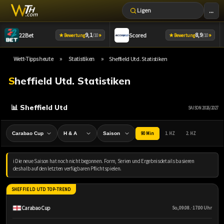
...
Ligen
Zum
9,1
»
8,9
»
22Bet
Scored
★
★
Bewertung
/10
Bewertung
/10
Inhalt
springen
»
»
Wett-Tipps heute
Statistiken
Sheffield Utd. Statistiken
Sheffield Utd. Statistiken
📊 Sheffield Utd
SAISON 2026/2027
90 Min
1. HZ
2. HZ
ℹ️ Die neue Saison hat noch nicht begonnen. Form, Serien und Ergebnisdetails basieren
deshalb auf den letzten verfügbaren Pflichtspielen.
SHEFFIELD UTD TOP-TREND
Carabao Cup
So., 09.08. · 17:00 Uhr