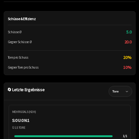
Schüsse & Effizienz
5.0
Schüsse Ø
20.0
Gegner Schüsse Ø
20%
Tore pro Schuss
10%
Gegner Tore pro Schuss
🔄 Letzte Ergebnisse
MEHR GOALS (H2H)
S:0 U:0 N:1
Ü 1.5 TORE
1/1