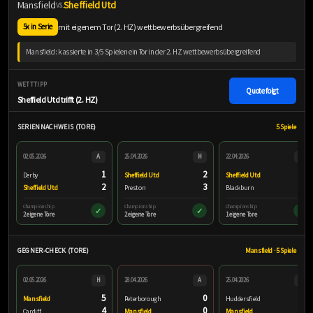
Mansfield
Sheffield Utd
VS.
mit eigenem Tor (2. HZ) wettbewerbsübergreifend
5x in Serie
Mansfield: kassierte in 3/5 Spielen ein Tor in der 2. HZ wettbewerbsübergreifend
WETTTIPP
Quote folgt
Sheffield Utd trifft (2. HZ)
SERIENNACHWEIS (TORE)
5 Spiele
02.05.2026
A
25.04.2026
H
22.04.2026
H
1
2
1
Derby
Sheffield Utd
Sheffield Utd
2
3
3
Sheffield Utd
Preston
Blackburn
Championship
Championship
Championship
✓
✓
✓
2 eigene Tore
2 eigene Tore
1 eigene Tore
GEGNER-CHECK (TORE)
Mansfield · 5 Spiele
02.05.2026
H
28.04.2026
A
25.04.2026
A
5
0
1
Mansfield
Peterborough
Huddersfield
4
0
4
Cardiff
Mansfield
Mansfield