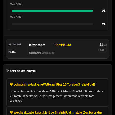
Ü 2.5 TORE
1/1
Ü 3.5 TORE
0/1
2:1
Birmingham
Sheffield Utd
Mi., 13.08.2025
–
(1:0)
–
QUOTE
21:00
🕒
Wettbewerb:
Carabao Cup
💡 Sheffield Utd Insights
💬 Lohnt sich aktuell eine Wette auf Über 2.5 Tore bei Sheffield Utd?
In der laufenden Saison endeten
58%
der Spiele von Sheffield Utd mit mehr als
2.5 Toren. Daher ist aktuell Vorsicht geboten, wenn man auf viele Tore
spekuliert.
💬 Welche aktuelle Statistik fällt bei Sheffield Utd in letzter Zeit besonders