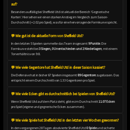
auf?
Besonders auffällig bei Sheffield Utd ist aktuell der Bereich 'Gegnerische
Karten'. Hier sehen wir einen starken Anstieg im Vergleich zum Saison-
Durchschnitt (+2.02 pro Spiel), was für eine hervorragende Formkurve spricht.
💬 Wie gut ist die aktuelle Form von Sheffield Utd?
In den letzten 5 Spielen sammelte das Team insgesamt
9 Punkte
. Die
Formkurve steht bei
3 Siegen, 0 Unentschieden und 2 Niederlagen
, mit einem
Torverhältnis von 9:8.
💬 Wie viele Gegentore hat Sheffield Utd in dieser Saison kassiert?
Die Defensive hat in bisher 67 Spielen insgesamt
89 Gegentore
zugelassen. Das
entspricht einem Durchschnitt von 1.33 Gegentoren pro Spiel.
💬 Wie viele Ecken gibt es durchschnittlich bei Spielen von Sheffield Utd?
Wenn Sheffield Utd auf dem Platz steht, gibt es im Durchschnitt
11.07 Ecken
pro Spiel (eigene und gegnerische Ecken zusammen).
💬 Wie viele Spiele hat Sheffield Utd in den letzten vier Wochen gewonnen?
In den vergangenen 28 Tagen absolvierte Sheffield Utd
0 Spiele
und sicherte