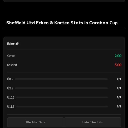
Sheffield Utd Ecken & Karten Stats in Carabao Cup
Ecken Ø
2.00
Geholt
5.00
Kassiert
Ü 8.5
0/1
Ü 9.5
0/1
Ü 10.5
0/1
Ü 11.5
0/1
Über Ecken Stats
Unter Ecken Stats