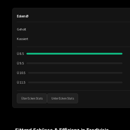
Ecken Ø
Geholt
Kassiert
Ü 8.5
Ü 9.5
Ü 10.5
Ü 11.5
Über Ecken Stats
Unter Ecken Stats
Sittard Schüsse & Effizienz in Eredivisie