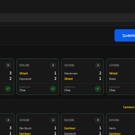
Quote fo
H
03.05.2026
H
25.04.2026
A
12.04.2026
3
1
2
Sittard
Heerenveen
Sittard
2
2
1
Feyenoord
Sittard
Breda
Eredivisie
Eredivisie
Eredivisie
✓
✓
✓
3 Tore
3 Tore
2 Tore
Cambuur ·
A
10.04.2026
A
06.04.2026
H
03.04.2026
3
1
1
Den Bosch
Cambuur
Venlo
1
1
1
Cambuur
Dordrecht
Cambuur