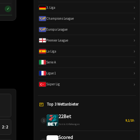
›
3. Liga
Eerste Divisie
Eerste Divisie
Eerste Divisie
✓
✓
✓
6 Tore
7 Tore
1 Tore
›
Champions League
›
Europa League
›
Premier League
›
La Liga
›
Serie A
›
Ligue 1
›
Süper Lig
Top 3 Wettanbieter
22Bet
›
9,1/10
Test & Erfahrungen
2 : 2
Scored