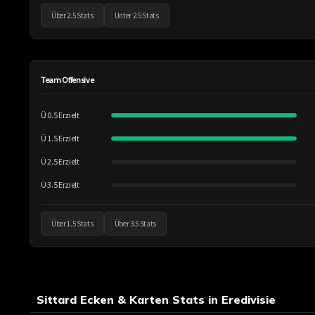
Über 2.5 Stats
Unter 2.5 Stats
Team Offensive
Ü 0.5 Erzielt
Ü 1.5 Erzielt
Ü 2.5 Erzielt
Ü 3.5 Erzielt
Über 1.5 Stats
Über 3.5 Stats
Sittard Ecken & Karten Stats in Eredivisie