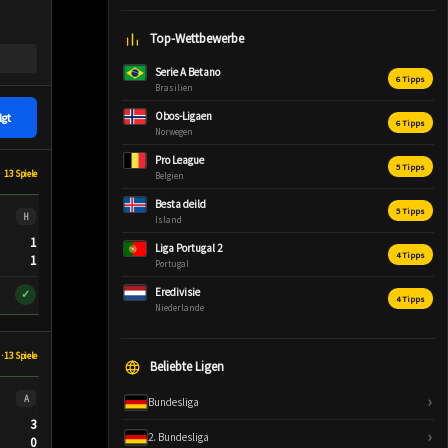
Top-Wettbewerbe
Serie A Betano
6 Tipps
Brasilien
Obos-Ligaen
lgt
6 Tipps
Norwegen
Pro League
5 Tipps
13 Spiele
Belgien
Besta deild
5 Tipps
H
04.04.2026
A
21.03.2026
H
14.03.2026
Island
1
2
1
AZ Alkmaar Alkmaar
Sittard
Volendam
Liga Portugal 2
4 Tipps
1
0
2
Sittard
Twente
Sittard
Portugal
Eredivisie
Eredivisie
Eredivisie
Eredivisie
✓
✓
✓
4 Tipps
2 Tore
3 Tore
3 Tore
Niederlande
 13 Spiele
Beliebte Ligen
›
A
24.03.2026
A
20.03.2026
H
16.03.2026
Bundesliga
3
2
3
Emmen
Cambuur
Helmond
›
2. Bundesliga
0
4
4
Cambuur
Jong AZ
Cambuur