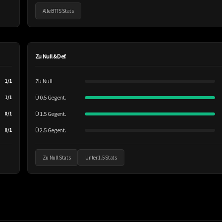
Alle BTTS Stats
Zu Null & Def.
Zu Null
1/1
Ü 0.5 Gegent.
1/1
Ü 1.5 Gegent.
0/1
Ü 2.5 Gegent.
0/1
Zu Null Stats
Unter 1.5 Stats