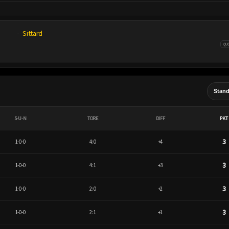
Sittard
–
QUO
S-U-N
TORE
DIFF
PKT
3
1-0-0
4:0
+4
3
1-0-0
4:1
+3
3
1-0-0
2:0
+2
3
1-0-0
2:1
+1