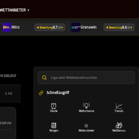
WETTANBIETER
▼
Winz
Granawin
8,7
»
8,6
»
★
★
Bewertung
/10
Bewertung
/10
N 2026/2027
Liga oder Wettbewerb suchen
Schnellzugriff
2. HZ
⏰
💡
📈
Heute
Wettscheine
Trends
· 21:00 Uhr
📆
⭐
🎁
Morgen
Wettanbieter
Wettbonus