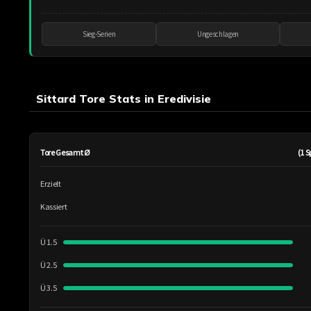
Sieg-Serien
Ungeschlagen
Sittard Tore Stats in Eredivisie
Tore Gesamt Ø
(1 S
Erzielt
Kassiert
Ü 1.5
Ü 2.5
Ü 3.5