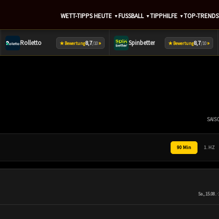
WETT-TIPPS HEUTE
FUSSBALL
TIPPHILFE
TOP-TRENDS
▼
▼
▼
Zum
Inhalt
Rolletto
Spinbetter
8,7
»
8,7
»
★
★
Bewertung
/10
Bewertung
/10
springen
SAISO
90 Min
1. HZ
Sa., 15.08. 