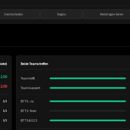
Unentschieden
Sieglos
Niederlagen-Serien
piele)
Beide Teams treffen
2.00
Team trifft
2.00
Team kassiert
BTTS - Ja
1/1
BTTS - Nein
1/1
BTTS & Ü2.5
1/1