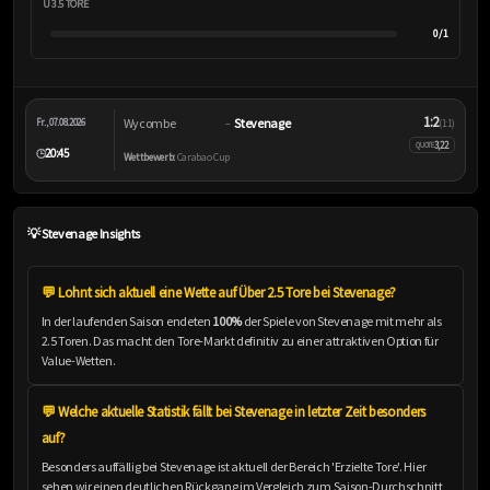
Ü 3.5 TORE
0/1
1:2
Wycombe
Stevenage
Fr., 07.08.2026
–
(1:1)
3,22
QUOTE
20:45
🕒
Wettbewerb:
Carabao Cup
💡 Stevenage Insights
💬 Lohnt sich aktuell eine Wette auf Über 2.5 Tore bei Stevenage?
In der laufenden Saison endeten
100%
der Spiele von Stevenage mit mehr als
2.5 Toren. Das macht den Tore-Markt definitiv zu einer attraktiven Option für
Value-Wetten.
💬 Welche aktuelle Statistik fällt bei Stevenage in letzter Zeit besonders
auf?
Besonders auffällig bei Stevenage ist aktuell der Bereich 'Erzielte Tore'. Hier
sehen wir einen deutlichen Rückgang im Vergleich zum Saison-Durchschnitt