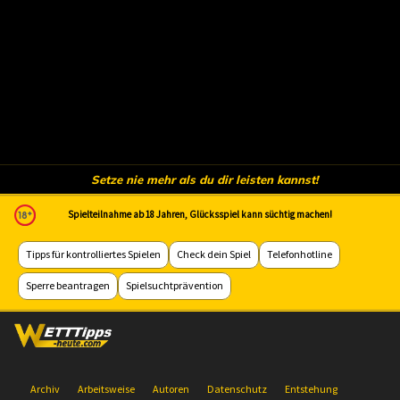
Setze nie mehr als du dir leisten kannst!
Spielteilnahme ab 18 Jahren, Glücksspiel kann süchtig machen!
Tipps für kontrolliertes Spielen
Check dein Spiel
Telefonhotline
Sperre beantragen
Spielsuchtprävention
Archiv
Arbeitsweise
Autoren
Datenschutz
Entstehung