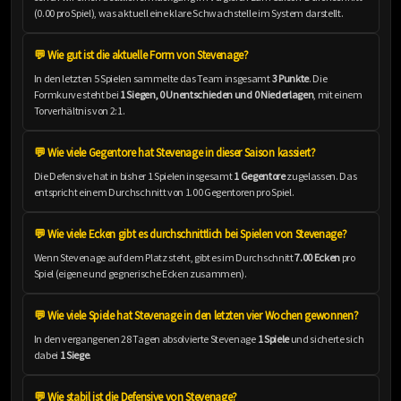
(0.00 pro Spiel), was aktuell eine klare Schwachstelle im System darstellt.
💬 Wie gut ist die aktuelle Form von Stevenage?
In den letzten 5 Spielen sammelte das Team insgesamt
3 Punkte
. Die
Formkurve steht bei
1 Siegen, 0 Unentschieden und 0 Niederlagen
, mit einem
Torverhältnis von 2:1.
💬 Wie viele Gegentore hat Stevenage in dieser Saison kassiert?
Die Defensive hat in bisher 1 Spielen insgesamt
1 Gegentore
zugelassen. Das
entspricht einem Durchschnitt von 1.00 Gegentoren pro Spiel.
💬 Wie viele Ecken gibt es durchschnittlich bei Spielen von Stevenage?
Wenn Stevenage auf dem Platz steht, gibt es im Durchschnitt
7.00 Ecken
pro
Spiel (eigene und gegnerische Ecken zusammen).
💬 Wie viele Spiele hat Stevenage in den letzten vier Wochen gewonnen?
In den vergangenen 28 Tagen absolvierte Stevenage
1 Spiele
und sicherte sich
dabei
1 Siege
.
💬 Wie stabil ist die Defensive von Stevenage?