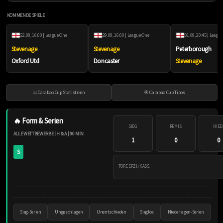
KOMMENDE SPIELE
22.08, 16:00 | League One
29.08, 16:00 | League One
01.09, 20:45 | Leagu
Stevenage
Stevenage
Peterborough
Oxford Utd
Doncaster
Stevenage
📊 Carabao Cup Statistiken
🎯 Carabao Cup Tipps
🔥 Form & Serien
SIEG
REMIS
NIED
ALLE WETTBEWERBE | H & A | 90 MIN
1
0
0
S
TORE ERZI./KASS.
Sieg-Serien
Ungeschlagen
Unentschieden
Sieglos
Niederlagen-Serien