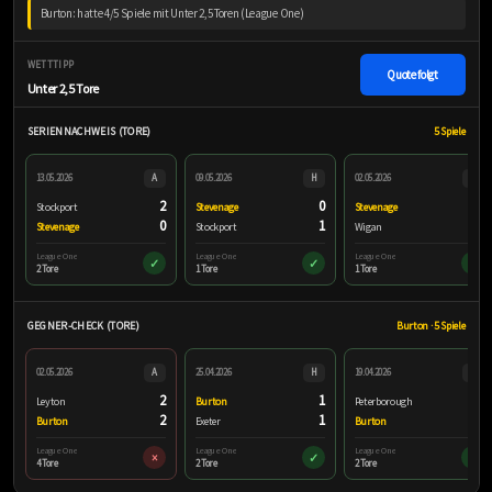
Burton: hatte 4/5 Spiele mit Unter 2,5 Toren (League One)
WETTTIPP
Quote folgt
Unter 2,5 Tore
SERIENNACHWEIS (TORE)
5 Spiele
13.05.2026
A
09.05.2026
H
02.05.2026
H
2
0
1
Stockport
Stevenage
Stevenage
0
1
0
Stevenage
Stockport
Wigan
League One
League One
League One
✓
✓
✓
2 Tore
1 Tore
1 Tore
GEGNER-CHECK (TORE)
Burton · 5 Spiele
02.05.2026
A
25.04.2026
H
19.04.2026
A
2
1
1
Leyton
Burton
Peterborough
2
1
1
Burton
Exeter
Burton
League One
League One
League One
×
✓
✓
4 Tore
2 Tore
2 Tore