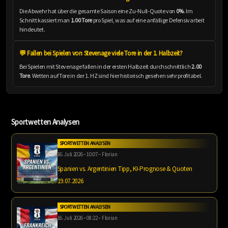
Die Abwehr hat über die gesamte Saison eine Zu-Null-Quote von
0%
. Im
Schnitt kassiert man
1.00 Tore
pro Spiel, was auf eine anfällige Defensivarbeit
hindeutet.
💬 Fallen bei Spielen von Stevenage viele Tore in der 1. Halbzeit?
Bei Spielen mit Stevenage fallen in der ersten Halbzeit durchschnittlich
2.00
Tore
. Wetten auf Tore in der 1. HZ sind hier historisch gesehen sehr profitabel.
Sportwetten Analysen
SPORTWETTEN ANALYSEN
16. Juli 2026 – 10:07 – Florian
Spanien vs. Argentinien Tipp, KI-Prognose & Quoten
19.07.2026
SPORTWETTEN ANALYSEN
16. Juli 2026 – 08:22 – Florian