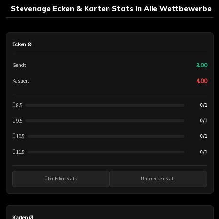
Stevenage Ecken & Karten Stats in Alle Wettbewerbe
Ecken Ø
3.00
Geholt
4.00
Kassiert
Ü 8.5
0/1
Ü 9.5
0/1
Ü 10.5
0/1
Ü 11.5
0/1
Über Ecken Stats
Unter Ecken Stats
Karten Ø