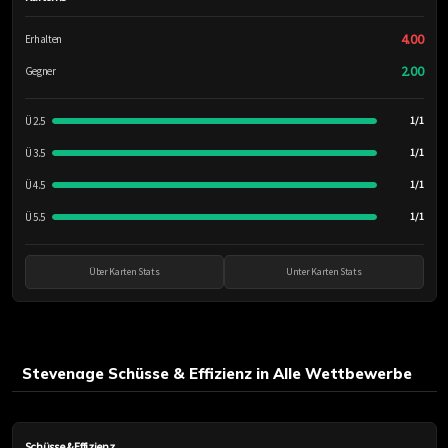
4.00
Erhalten
2.00
Gegner
Ü 2.5
1/1
Ü 3.5
1/1
Ü 4.5
1/1
Ü 5.5
1/1
Über Karten Stats
Unter Karten Stats
Stevenage Schüsse & Effizienz in Alle Wettbewerbe
Schüsse & Effizienz