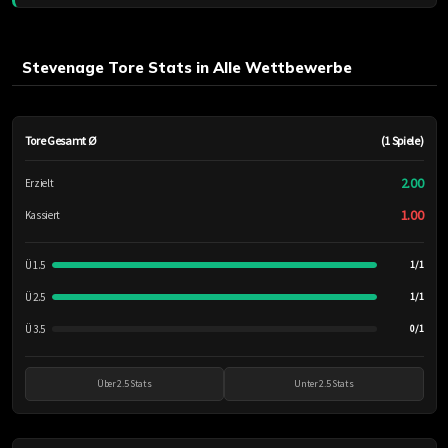
Stevenage Tore Stats in Alle Wettbewerbe
Tore Gesamt Ø
(1 Spiele)
2.00
Erzielt
1.00
Kassiert
Ü 1.5
1/1
Ü 2.5
1/1
Ü 3.5
0/1
Über 2.5 Stats
Unter 2.5 Stats