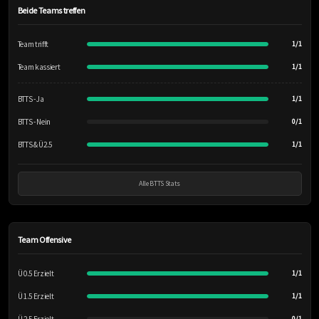
Beide Teams treffen
Team trifft
1/1
Team kassiert
1/1
BTTS - Ja
1/1
BTTS - Nein
0/1
BTTS & Ü2.5
1/1
Alle BTTS Stats
Team Offensive
Ü 0.5 Erzielt
1/1
Ü 1.5 Erzielt
1/1
0/1