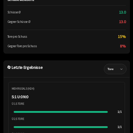
13.0
Schüsse Ø
13.0
Gegner Schüsse Ø
15%
Tore pro Schuss
8%
Gegner Tore pro Schuss
🔄 Letzte Ergebnisse
MEHR GOALS (H2H)
S:1 U:0 N:0
Ü 1.5 TORE
1/1
Ü 2.5 TORE
1/1