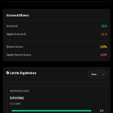
Schüsse & Effizienz
10.0
Schüsse Ø
11.0
Gegner Schüsse Ø
10%
Tore pro Schuss
18%
Gegner Tore pro Schuss
🔄 Letzte Ergebnisse
MEHR GOALS (H2H)
S:0 U:0 N:1
Ü 1.5 TORE
1/1