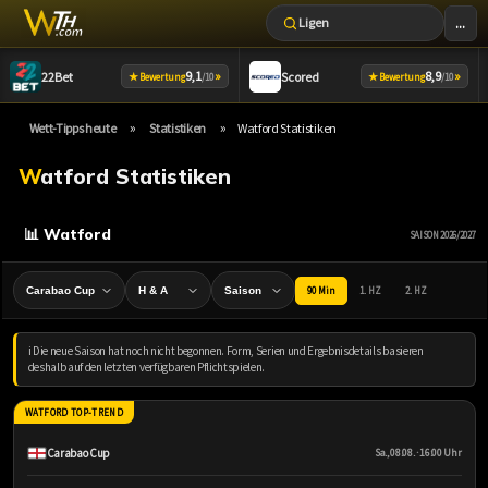
...
Ligen
Zum
9,1
»
8,9
»
22Bet
Scored
★
★
Bewertung
/10
Bewertung
/10
Inhalt
springen
»
»
Wett-Tipps heute
Statistiken
Watford Statistiken
Watford Statistiken
📊 Watford
SAISON 2026/2027
90 Min
1. HZ
2. HZ
ℹ️ Die neue Saison hat noch nicht begonnen. Form, Serien und Ergebnisdetails basieren
deshalb auf den letzten verfügbaren Pflichtspielen.
WATFORD TOP-TREND
Carabao Cup
Sa., 08.08. · 16:00 Uhr