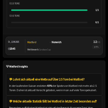
Ü 2.5 TORE
1/1
Ü 3.5 TORE
0/1
1:2
Watford
Norwich
Di., 12.08.2025
–
(0:2)
–
QUOTE
20:45
🕒
Wettbewerb:
Carabao Cup
💡 Watford Insights
💬 Lohnt sich aktuell eine Wette auf Über 2.5 Tore bei Watford?
In der laufenden Saison endeten
48%
der Spiele von Watford mit mehr als 2.5
Toren. Daher ist aktuell Vorsicht geboten, wenn man auf viele Tore spekuliert.
💬 Welche aktuelle Statistik fällt bei Watford in letzter Zeit besonders auf?
Besonders auffällig bei Watford ist aktuell der Bereich 'Kassierte Tore'. Hier