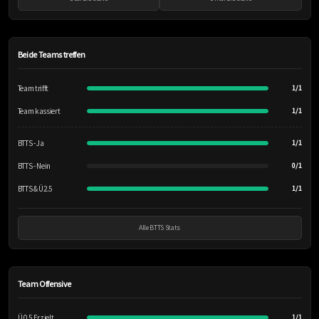
Beide Teams treffen
Team trifft
1/1
Team kassiert
1/1
BTTS - Ja
1/1
BTTS - Nein
0/1
BTTS & Ü2.5
1/1
Alle BTTS Stats
Team Offensive
Ü 0.5 Erzielt
1/1