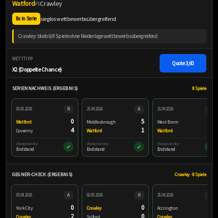
Watford
Crawley
VS.
sieglos wettbewerbsübergreifend
8x in Serie
Crawley: blieb 6/8 Spiele ohne Niederlage wettbewerbsübergreifend
WETTTIPP
Quote
3,60
X2 (Doppelte Chance)
SERIENNACHWEIS (ERGEBNIS)
8 Spiele
02.05.2026
H
25.04.2026
A
21.04.2026
A
0
5
3
Watford
Middlesbrough
West Brom
4
1
0
Coventry
Watford
Watford
Championship
Championship
Championship
✓
✓
✓
Endstand
Endstand
Endstand
GEGNER-CHECK (ERGEBNIS)
Crawley · 8 Spiele
03.08.2026
A
02.05.2026
H
25.04.2026
A
0
0
3
York City
Crawley
Accrington
2
0
3
Crawley
Salford
Crawley