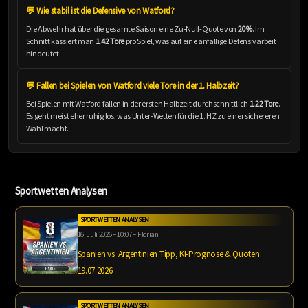
💬 Wie stabil ist die Defensive von Watford?
Die Abwehr hat über die gesamte Saison eine Zu-Null-Quote von
20%
. Im
Schnitt kassiert man
1.42 Tore
pro Spiel, was auf eine anfällige Defensivarbeit
hindeutet.
💬 Fallen bei Spielen von Watford viele Tore in der 1. Halbzeit?
Bei Spielen mit Watford fallen in der ersten Halbzeit durchschnittlich
1.22 Tore
.
Es geht meist eher ruhig los, was Unter-Wetten für die 1. HZ zu einer sichereren
Wahl macht.
Sportwetten Analysen
SPORTWETTEN ANALYSEN
16. Juli 2026 – 10:07 – Florian
Spanien vs. Argentinien Tipp, KI-Prognose & Quoten
19.07.2026
SPORTWETTEN ANALYSEN