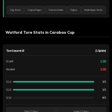
Sieg-Serien
Ungeschlagen
Unentschieden
Sieglos
Niederlagen-Serien
Watford Tore Stats in Carabao Cup
Tore Gesamt Ø
(1 Spiele)
1.00
Erzielt
2.00
Kassiert
Ü 1.5
1/1
Ü 2.5
1/1
Ü 3.5
0/1
Über 2.5 Stats
Unter 2.5 Stats