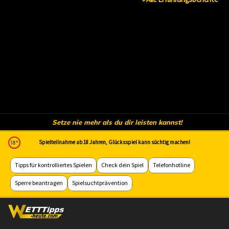
Setze nie mehr als du dir leisten kannst!
Spielteilnahme ab 18 Jahren, Glücksspiel kann süchtig machen!
Tipps für kontrolliertes Spielen
Check dein Spiel
Telefonhotline
Sperre beantragen
Spielsuchtprävention