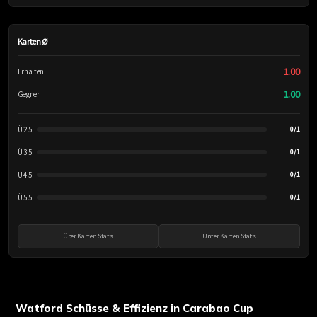
Karten Ø
1.00
Erhalten
1.00
Gegner
Ü 2.5
0/1
Ü 3.5
0/1
Ü 4.5
0/1
Ü 5.5
0/1
Über Karten Stats
Unter Karten Stats
Watford Schüsse & Effizienz in Carabao Cup