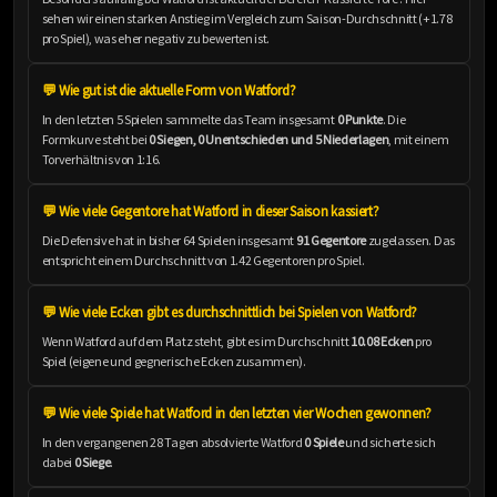
sehen wir einen starken Anstieg im Vergleich zum Saison-Durchschnitt (+1.78
pro Spiel), was eher negativ zu bewerten ist.
💬 Wie gut ist die aktuelle Form von Watford?
In den letzten 5 Spielen sammelte das Team insgesamt
0 Punkte
. Die
Formkurve steht bei
0 Siegen, 0 Unentschieden und 5 Niederlagen
, mit einem
Torverhältnis von 1:16.
💬 Wie viele Gegentore hat Watford in dieser Saison kassiert?
Die Defensive hat in bisher 64 Spielen insgesamt
91 Gegentore
zugelassen. Das
entspricht einem Durchschnitt von 1.42 Gegentoren pro Spiel.
💬 Wie viele Ecken gibt es durchschnittlich bei Spielen von Watford?
Wenn Watford auf dem Platz steht, gibt es im Durchschnitt
10.08 Ecken
pro
Spiel (eigene und gegnerische Ecken zusammen).
💬 Wie viele Spiele hat Watford in den letzten vier Wochen gewonnen?
In den vergangenen 28 Tagen absolvierte Watford
0 Spiele
und sicherte sich
dabei
0 Siege
.