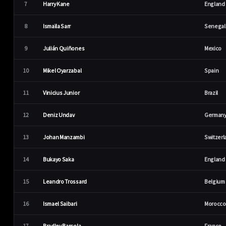
7
Harry Kane
England
8
Ismaïla Sarr
Senegal
9
Julián Quiñones
Mexico
10
Mikel Oyarzabal
Spain
11
Vinicius Junior
Brazil
12
Deniz Undav
German
13
Johan Manzambi
Switzerl
14
Bukayo Saka
England
15
Leandro Trossard
Belgium
16
Ismael Saibari
Morocco
17
Bradley Barcola
France