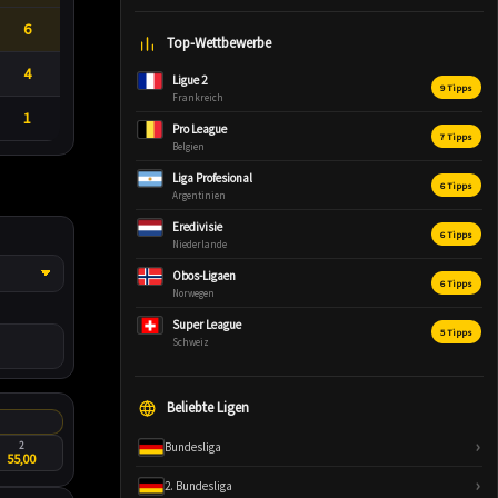
6
Top-Wettbewerbe
4
Ligue 2
9 Tipps
Frankreich
1
Pro League
7 Tipps
Belgien
Liga Profesional
6 Tipps
Argentinien
Eredivisie
6 Tipps
Niederlande
Obos-Ligaen
6 Tipps
Norwegen
Super League
5 Tipps
Schweiz
Beliebte Ligen
›
2
Bundesliga
55,00
›
2. Bundesliga