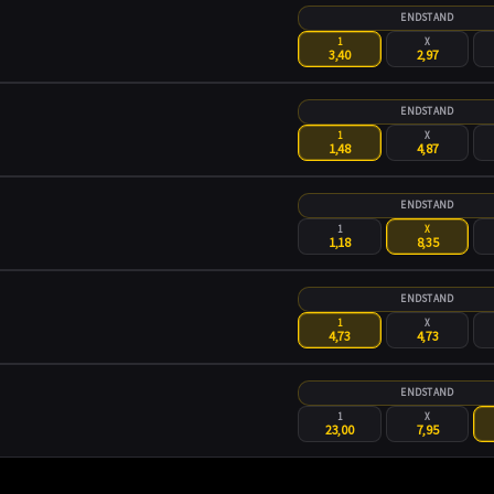
ENDSTAND
1
X
3,40
2,97
ENDSTAND
1
X
1,48
4,87
ENDSTAND
1
X
1,18
8,35
ENDSTAND
1
X
4,73
4,73
ENDSTAND
1
X
23,00
7,95