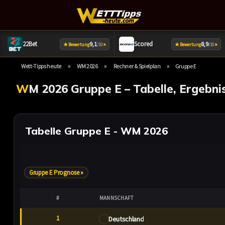
22Bet
Scored
9,1
»
8,9
»
★
★
Bewertung
/10
Bewertung
/10
»
»
»
Wett-Tipps heute
WM 2026
Rechner & Spielplan
Gruppe E
WM 2026 Gruppe E – Tabelle, Ergebn
Tabelle Gruppe E - WM 2026
Gruppe E Prognose »
#
MANNSCHAFT
1
Deutschland