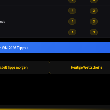
4
3
4
3
ands
4
3
e WM 2026 Tipps »
ßball Tipps morgen
Heutige Wettscheine