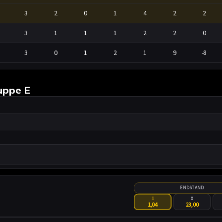
3
2
0
1
4
2
2
3
1
1
1
2
2
0
3
0
1
2
1
9
-8
uppe E
ENDSTAND
1
X
1,04
23,00