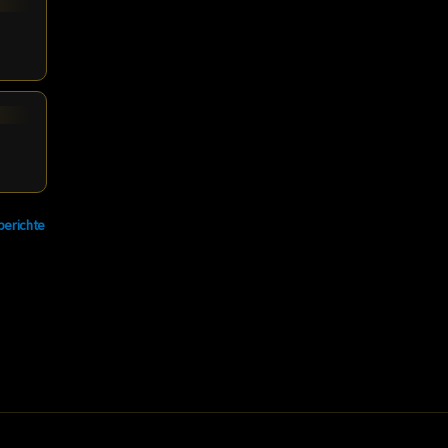
berichte