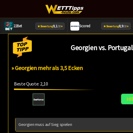
22Bet
Scored
9,1
»
8,9
»
★
★
Bewertung
/10
Bewertung
/10
Georgien vs. Portugal
» Georgien mehr als 3,5 Ecken
Beste Quote: 2,10
HI
Georgien muss auf Sieg spielen