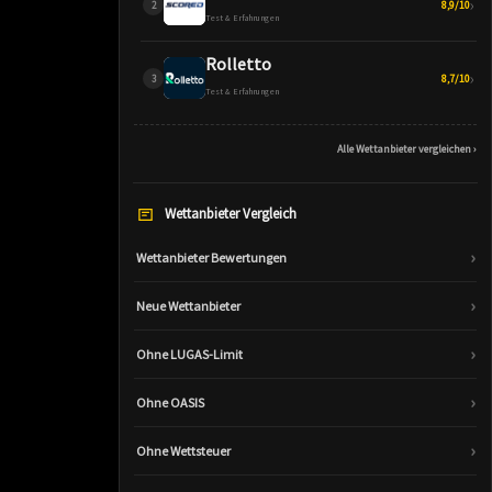
›
8,9/10
Test & Erfahrungen
Rolletto
›
8,7/10
Test & Erfahrungen
Alle Wettanbieter vergleichen ›
Wettanbieter Vergleich
›
Wettanbieter Bewertungen
›
Neue Wettanbieter
›
Ohne LUGAS-Limit
›
Ohne OASIS
›
Ohne Wettsteuer