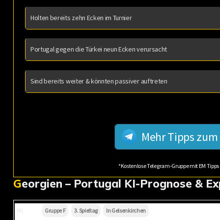
Holten bereits zehn Ecken im Turnier
Portugal gegen die Türkei neun Ecken verursacht
Sind bereits weiter & könnten passiver auftreten
Mehr Tipps zum 
*Kostenlose Telegram-Gruppe mit EM Tipps
Georgien – Portugal KI-Prognose & E
Mi,
Gruppe F
3. Spieltag
In Gelsenkirchen