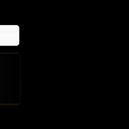
s, Neto und