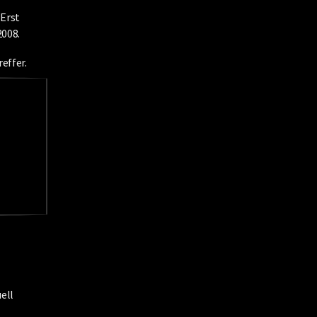
 Erst
2008.
effer.
uell