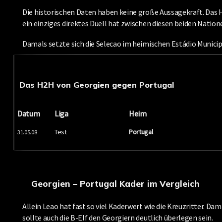
Die historischen Daten haben keine große Aussagekraft. Das H
ein einziges direktes Duell hat zwischen diesen beiden Nation
Damals setzte sich die Selecao im heimischen Estádio Municipa
Das H2H von Georgien gegen Portugal
Datum
Liga
Heim
Test
Portugal
31.05.08
Georgien – Portugal Kader im Vergleich
Allein Leao hat fast so viel Kaderwert wie die Kreuzritter. Dam
sollte auch die B-Elf den Georgiern deutlich überlegen sein.