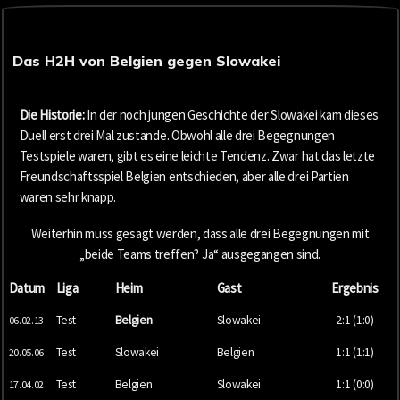
Das H2H von Belgien gegen Slowakei
Die Historie:
In der noch jungen Geschichte der Slowakei kam dieses
Duell erst drei Mal zustande. Obwohl alle drei Begegnungen
Testspiele waren, gibt es eine leichte Tendenz. Zwar hat das letzte
Freundschaftsspiel Belgien entschieden, aber alle drei Partien
waren sehr knapp.
Weiterhin muss gesagt werden, dass alle drei Begegnungen mit
„beide Teams treffen? Ja“ ausgegangen sind.
Datum
Liga
Heim
Gast
Ergebnis
Test
Belgien
Slowakei
2:1 (1:0)
06.02.13
Test
Slowakei
Belgien
1:1 (1:1)
20.05.06
Test
Belgien
Slowakei
1:1 (0:0)
17.04.02