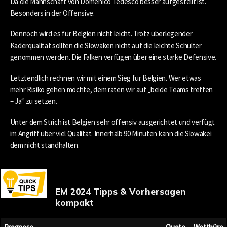
Da die Mannschaft von Domenico Tedesco besser aufgestellt ist.
Besonders in der Offensive.
Dennoch wird es für Belgien nicht leicht. Trotz überlegender
Kaderqualität sollten die Slowaken nicht auf die leichte Schulter
genommen werden. Die Falken verfügen über eine starke Defensive.
Letztendlich rechnen wir mit einem Sieg für Belgien. Wer etwas
mehr Risiko gehen möchte, dem raten wir auf „beide Teams treffen
– Ja“ zu setzen.
Unter dem Strich ist Belgien sehr offensiv ausgerichtet und verfügt
im Angriff über viel Qualität. Innerhalb 90 Minuten kann die Slowakei
dem nicht standhalten.
EM 2024 Tipps & Vorhersagen
kompakt