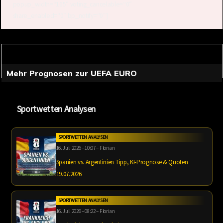
popup_width=“165″ voting_cancelable=“0″
share_enabled=“0″ bp_notify=“0″]
Mehr Prognosen zur UEFA EURO
Sportwetten Analysen
SPORTWETTEN ANALYSEN
16. Juli 2026 – 10:07 – Florian
Spanien vs. Argentinien Tipp, KI-Prognose & Quoten
19.07.2026
SPORTWETTEN ANALYSEN
16. Juli 2026 – 08:22 – Florian