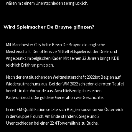
wären mit einem Unentschieden sehr glücklich.
Wird Spielmacher De Bruyne glänzen?
Mit Manchester City holte Kevin De Bruyne die englische
Meisterschaft. Der offensive Mittelfeldspieler ist der Dreh- und
Angelpunkt im belgischen Kader. Mit seinen 32 Jahren bringt KDB
reichlich Erfahrung mit sich.
Nach der enttäuschenden Weltmeisterschaft 2022 ist Belgien auf
Wiedergutmachung aus. Bei der WM 2022 schieden die roten Teufel
bereits in der Vorrunde aus. Anschließend gab es einen
Kaderumbruch. Die goldene Generation war Geschichte.
In der EM-Qualifikation setzte sich Belgien souverän vor Österreich
in der Gruppe F durch. Am Ende standen 6 Siege und 2
Unentschieden bei einer 22:4 Torverhältnis zu Buche.