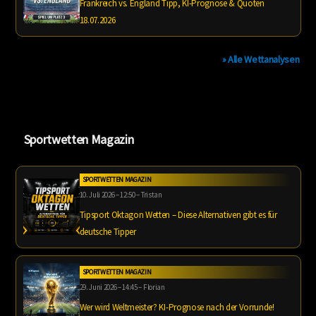
Frankreich vs. England Tipp, KI-Prognose & Quoten
18.07.2026
» Alle Wettanalysen
Sportwetten Magazin
SPORTWETTEN MAGAZIN
10. Juli 2026 – 12:50 – Tristan
Tipsport Oktagon Wetten – Diese Alternativen gibt es für
deutsche Tipper
SPORTWETTEN MAGAZIN
29. Juni 2026 – 14:45 – Florian
Wer wird Weltmeister? KI-Prognose nach der Vorrunde!