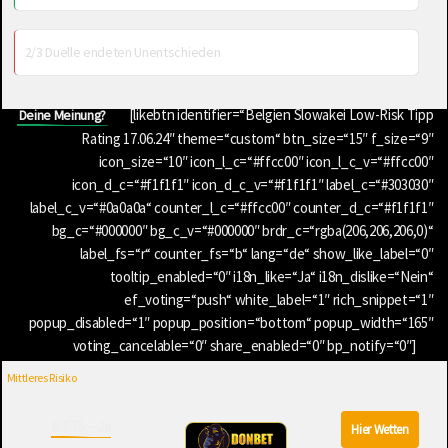
2/3 Duelle endeten Unentschieden
[likebtn identifier=“Belgien Slowakei Low-Risk Tipp
Deine Meinung?
Rating 17.06.24″ theme=“custom“ btn_size=“15″ f_size=“9″
icon_size=“10″ icon_l_c=“#ffcc00″ icon_l_c_v=“#ffcc00″
icon_d_c=“#f1f1f1″ icon_d_c_v=“#f1f1f1″ label_c=“#303030″
label_c_v=“#0a0a0a“ counter_l_c=“#ffcc00″ counter_d_c=“#f1f1f1″
bg_c=“#000000″ bg_c_v=“#000000″ brdr_c=“rgba(206,206,206,0)“
label_fs=“r“ counter_fs=“b“ lang=“de“ show_like_label=“0″
tooltip_enabled=“0″ i18n_like=“Ja“ i18n_dislike=“Nein“
ef_voting=“push“ white_label=“1″ rich_snippet=“1″
popup_disabled=“1″ popup_position=“bottom“ popup_width=“165″
voting_cancelable=“0″ share_enabled=“0″ bp_notify=“0″]
Mittleres Risiko
BTTS – Ja
Hier Wetten