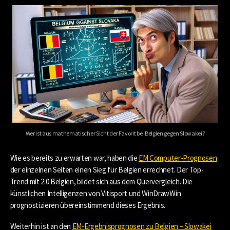
Wer ist aus mathematischer Sicht der Favorit bei Belgien gegen Slowakei?
Wie es bereits zu erwarten war, haben die
EM Computer-Prognosen
der einzelnen Seiten einen Sieg für Belgien errechnet. Der Top-
Trend mit 2:0 Belgien, bildet sich aus dem Quervergleich. Die
künstlichen Intelligenzen von Vitisport und WinDrawWin
prognostizieren übereinstimmend dieses Ergebnis.
Weiterhin ist an den
EM-Ergebnisprognosen zu Belgien – Slowakei