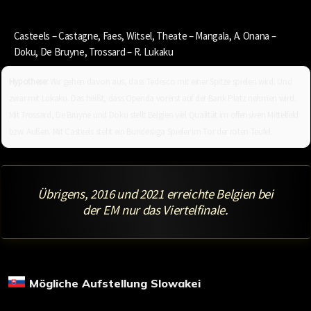
Casteels – Castagne, Faes, Witsel, Theate – Mangala, A. Onana –
Doku, De Bruyne, Trossard – R. Lukaku
Hypothese:
Wir gehen davon aus, dass Tedesco mit einer Spitze spielen wird. Und
zwar mit Lukaku. Das heißt, dass Openda vorerst auf der Bank Platz nehmen wird.
Mit Trossard, De Bruyne und Doku stellt Belgien viel Qualität im offensiven Mittelfeld
bzw. Außen. Mit Casteels steht ein Bundesliga Spieler im Tor der roten Teufel.
Übrigens, 2016 und 2021 erreichte Belgien bei
der EM nur das Viertelfinale.
Mögliche Aufstellung Slowakei