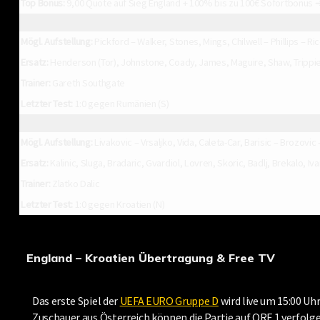
Top Bonus:
9,00 Quote auf Sieg England + 100% bis zu 100€ Sofortbonus 
Mögl. Aufstellung:
Pickford – Walker, Stones, Mings, Chilwell – Phillips – 
Ersatz:
Henderson (Tor), Johnstone, Coady, James, Maguire, Shaw, Trippier
Trainer:
Gareth Southgate
Letzter Test:
1:0 gegen Rumänien (S)
Mögl. Aufstellung:
Livakovic – Vrsaljko, Vida, Caleta-Car, Barisic – Brozovic
Ersatz:
Kalinic, Sluga, Bradaric, Gvardiol, Lovren, Skoric, Badlj, Brekalo, Iv
Trainer:
Zlatko Dalic
Letzter Test:
1:0 gegen Kroatien (N)
England – Kroatien Übertragung & Free TV
Das erste Spiel der
UEFA EURO Gruppe D
wird live um 15:00 Uh
Zuschauer aus Österreich können die Partie auf ORF 1 verfolg