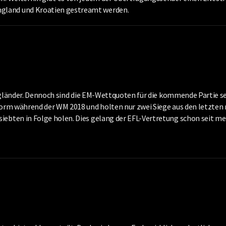
ngland und Kroatien gestreamt werden.
e Engländer. Dennoch sind die EM-Wettquoten für die kommende Partie s
 Form während der WM 2018 und holten nur zwei Siege aus den letzten
iebten in Folge holen. Dies gelang der EFL-Vertretung schon seit me