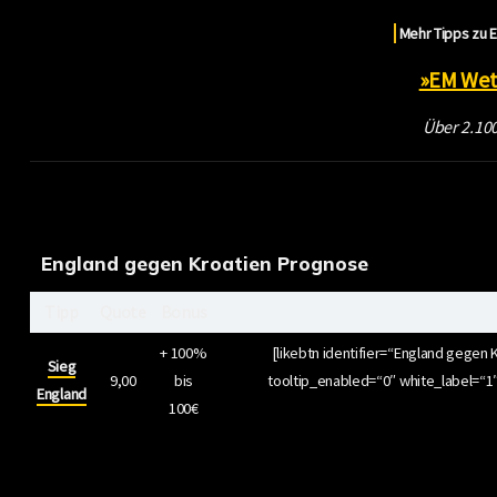
Mehr Tipps zu E
»EM Wet
Über 2.100
England gegen Kroatien Prognose
Tipp
Quote
Bonus
+ 100%
[likebtn identifier=“England gegen
Sieg
9,00
bis
tooltip_enabled=“0″ white_label=“1
England
100€