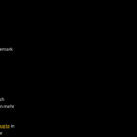
änemark
ich
von mehr
eugte
in
te