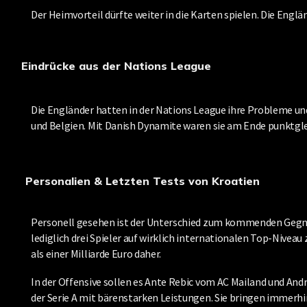
Der Heimvorteil dürfte weiter in die Karten spielen. Die Englä
Eindrücke aus der Nations League
Die Engländer hatten in der Nations League ihre Probleme und
und Belgien. Mit Danish Dynamite waren sie am Ende punktglei
Personalien & Letzten Tests von Kroatien
Personell gesehen ist der Unterschied zum kommenden Gegner
lediglich drei Spieler auf wirklich internationalen Top-Nive
als einer Milliarde Euro daher.
In der Offensive sollen es Ante Rebic vom AC Mailand und And
der Serie A mit bärenstarken Leistungen. Sie bringen immerhi