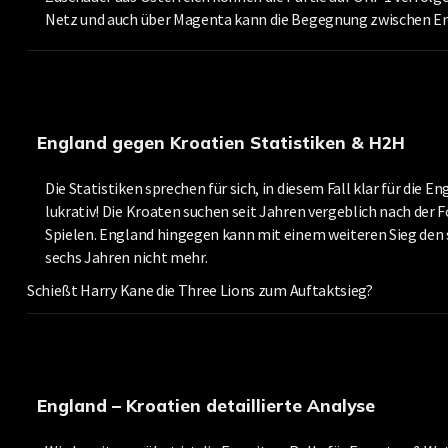
Netz und auch über Magenta kann die Begegnung zwischen E
England gegen Kroatien Statistiken & H2H
Die Statistiken sprechen für sich, in diesem Fall klar für di
lukrativ! Die Kroaten suchen seit Jahren vergeblich nach der
Spielen. England hingegen kann mit einem weiteren Sieg den s
sechs Jahren nicht mehr.
Schießt Harry Kane die Three Lions zum Auftaktsieg?
England – Kroatien detaillierte Analyse