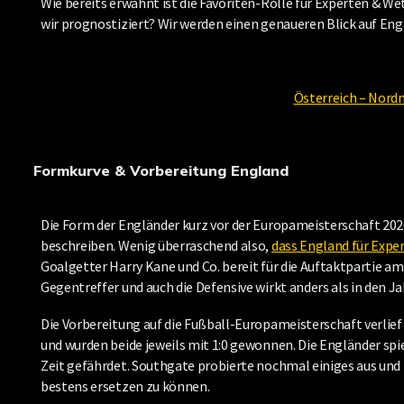
Wie bereits erwähnt ist die Favoriten-Rolle für Experten & Wet
wir prognostiziert? Wir werden einen genaueren Blick auf Eng
Österreich – Nor
Formkurve & Vorbereitung England
Die Form der Engländer kurz vor der Europameisterschaft 202
beschreiben. Wenig überraschend also,
dass England für Exper
Goalgetter Harry Kane und Co. bereit für die Auftaktpartie am
Gegentreffer und auch die Defensive wirkt anders als in den Ja
Die Vorbereitung auf die Fußball-Europameisterschaft verlie
und wurden beide jeweils mit 1:0 gewonnen. Die Engländer spie
Zeit gefährdet. Southgate probierte nochmal einiges aus und
bestens ersetzen zu können.