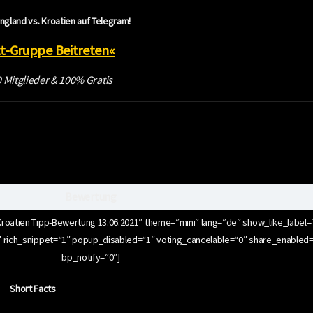
ngland vs. Kroatien auf Telegram!
t-Gruppe Beitreten«
 Mitglieder & 100% Gratis
Bewertung
 Kroatien Tipp-Bewertung 13.06.2021″ theme=“mini“ lang=“de“ show_like_label=
″ rich_snippet=“1″ popup_disabled=“1″ voting_cancelable=“0″ share_enabled
bp_notify=“0″]
Short Facts