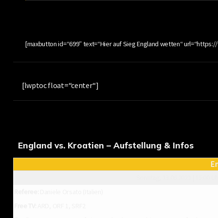
[maxbutton id=“699″ text=“Hier auf Sieg England wetten“ url=“https
[lwptoc float=“center“]
England vs. Kroatien – Aufstellung & Infos
En
Sonntag, 13.06.2021 | 15:00 U
Referee:
Daniele Orsato (Italien)
Free TV:
ARD, ORF 1, SRF2