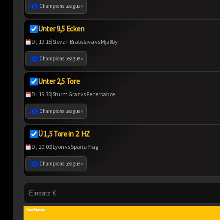
Champions League »
Unter 9,5 Ecken
Di, 19:15
|
Slovan Bratislava vs Mjällby
Champions League »
Unter 2,5 Tore
Di, 19:30
|
Sturm Graz vs Fenerbahce
Champions League »
Ü 1,5 Tore in 2. HZ
Di, 20:00
|
Lyon vs Sparta Prag
Champions League »