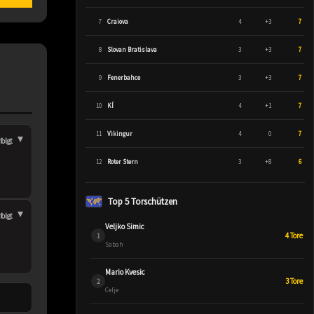
7
Craiova
4
+3
7
8
Slovan Bratislava
3
+3
7
9
Fenerbahce
3
+3
7
10
KÍ
4
+1
7
11
Vikingur
4
0
7
▾
folgt
12
Roter Stern
3
+8
6
13
Egnatia Rrogozhinë
4
+5
6
Top 5 Torschützen
▾
folgt
14
Sturm Graz
3
+4
6
Veljko Simic
4 Tore
Sabah
15
Hapoel Be'er Sheva
3
+2
6
Mario Kvesic
16
Aarhus
3
+1
6
3 Tore
Celje
17
Shamrock
4
+1
6