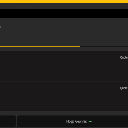
)
Quote 
Quote 
Mögl. Gewinn:
—