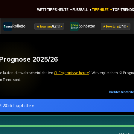
WETT-TIPPS HEUTE
FUSSBALL
TIPPHILFE
TOP-TRENDS
▼
▼
▼
Zum
Inhalt
Rolletto
Spinbetter
8,7
»
8,7
»
★
★
Bewertung
/10
Bewertung
/10
springen
 Prognose 2025/26
ie lauten die wahrscheinlichsten
CL Ergebnisse heute
? Wir vergleichen KI-Prog
m Trend sind.
Die Idee hinter de
 2026 Tipphilfe »