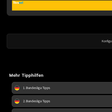
Konfigur
Mehr Tipphilfen
1. Bundesliga Tipps
2. Bundesliga Tipps