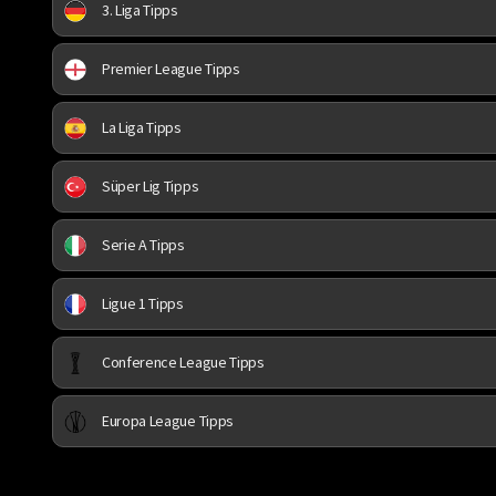
3. Liga Tipps
Premier League Tipps
La Liga Tipps
Süper Lig Tipps
Serie A Tipps
Ligue 1 Tipps
Conference League Tipps
Europa League Tipps