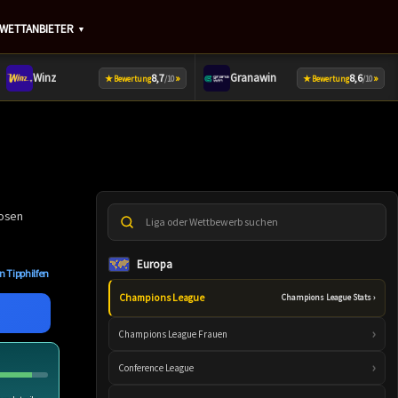
WETTANBIETER
▼
Winz
Granawin
8,7
»
8,6
»
★
★
Bewertung
/10
Bewertung
/10
nosen
Liga oder Wettbewerb suchen
Europa
n Tipphilfen
Champions League
Champions League Stats ›
›
Champions League Frauen
›
Conference League