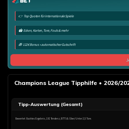
👉 Top Quoten für internationale Spiele
🏟️ Ecken, Karten, Tore, Fouls & mehr
🎁 122€ Bonus » automatischer Gutschrift
J
Champions League Tipphilfe • 2026/20
Tipp-Auswertung (Gesamt)
Bewertet: Exaktes Ergebnis, 1X2 Tendenz, BTTS & Über/Unter 2,5 Tore.