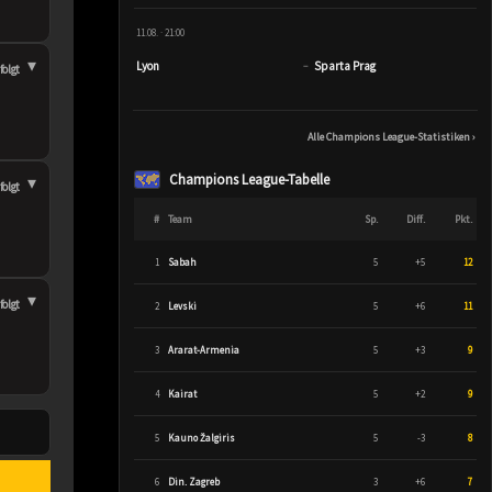
11.08. · 21:00
▾
Lyon
Sparta Prag
–
folgt
Alle Champions League-Statistiken ›
Champions League-Tabelle
▾
folgt
#
Team
Sp.
Diff.
Pkt.
1
Sabah
5
+5
12
▾
folgt
2
Levski
5
+6
11
3
Ararat-Armenia
5
+3
9
4
Kairat
5
+2
9
5
Kauno Žalgiris
5
-3
8
6
Din. Zagreb
3
+6
7