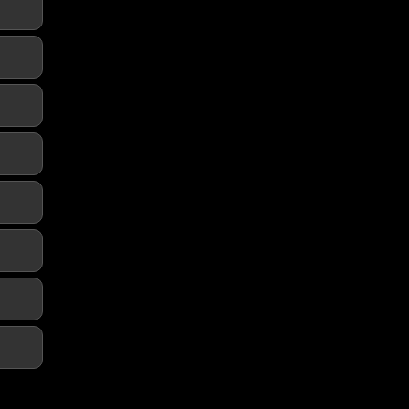
29
Celje
3
-1
2
30
Union SG
1
0
1
31
Bodo/Glimt
1
0
1
32
Olympiakos Piräus
1
0
1
33
Nijmegen
1
0
1
34
Flora
2
-1
1
35
FC Thun
2
-1
1
36
Drita
2
-1
1
37
Győri ETO
2
-1
1
38
Zabrze
2
-1
1
39
Inter Club d'Escaldes
2
-2
1