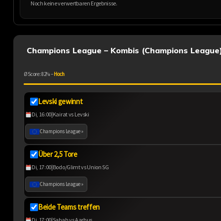
Noch keine verwertbaren Ergebnisse.
Champions League – Kombis (Champions League
Ø Score: 82% –
Hoch
Levski gewinnt
Di, 16:00
|
Kairat vs Levski
Champions League »
Über 2,5 Tore
Di, 17:00
|
Bodo/Glimt vs Union SG
Champions League »
Beide Teams treffen
Di, 17:00
|
Sabah vs Aarhus