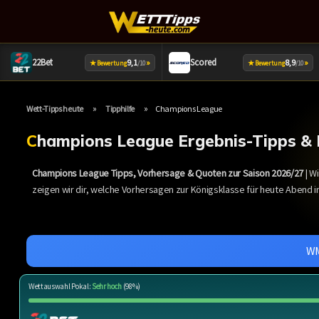
22Bet
Scored
9,1
»
8,9
»
★
★
Bewertung
/10
Bewertung
/10
»
»
Wett-Tipps heute
Tipphilfe
Champions League
Champions League Ergebnis-Tipps &
Champions League Tipps, Vorhersage & Quoten zur Saison 2026/27
| W
zeigen wir dir, welche Vorhersagen zur Königsklasse für heute Abend i
WM
Wettauswahl Pokal:
Sehr hoch
(98%)