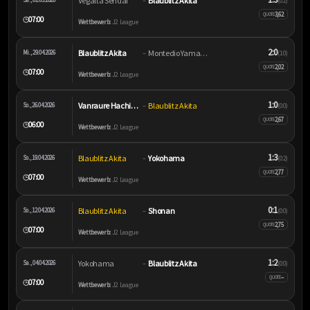
Vegalta Sendai
Blaublitz Akita
–
(0:2)
3,62
QUOTE
07:00
🕒
Wettbewerb:
J2 League
2:0
Blaublitz Akita
Montedio Yamagata
Mi., 29.04.2026
–
(1:0)
2,02
QUOTE
07:00
🕒
Wettbewerb:
J2 League
1:0
Vanraure Hachinohe
Blaublitz Akita
So., 26.04.2026
–
(0:0)
2,67
QUOTE
06:00
🕒
Wettbewerb:
J2 League
1:3
Blaublitz Akita
Yokohama
So., 19.04.2026
–
(0:2)
2,77
QUOTE
07:00
🕒
Wettbewerb:
J2 League
0:1
Blaublitz Akita
Shonan
So., 12.04.2026
–
(0:0)
2,75
QUOTE
07:00
🕒
Wettbewerb:
J2 League
1:2
Yokohama
Blaublitz Akita
Sa., 04.04.2026
–
(0:0)
–
QUOTE
07:00
🕒
Wettbewerb:
J2 League