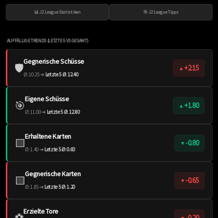
📊 J2 League Statistiken
🎯 J2 League Tipps
AUFFÄLLIGE TRENDS (LETZTE 5 VS GESAMT)
Gegnerische Schüsse
🛡️
+2.15
▲
Ø: 10.25 ➔
Letzte 5 Ø: 12.40
Eigene Schüsse
🎯
+1.80
▲
Ø: 11.00 ➔
Letzte 5 Ø: 12.80
Erhaltene Karten
🟨
-0.80
▼
Ø: 1.40 ➔
Letzte 5 Ø: 0.60
Gegnerische Karten
🟨
-0.65
▼
Ø: 1.85 ➔
Letzte 5 Ø: 1.20
Erzielte Tore
⚽️
-0.20
▼