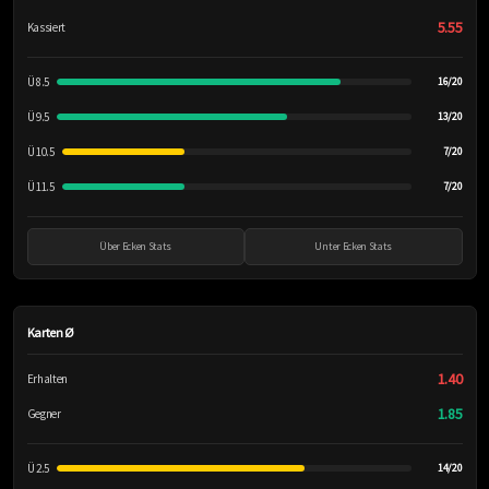
5.55
Kassiert
Ü 8.5
16/20
Ü 9.5
13/20
Ü 10.5
7/20
Ü 11.5
7/20
Über Ecken Stats
Unter Ecken Stats
Karten Ø
1.40
Erhalten
1.85
Gegner
Ü 2.5
14/20