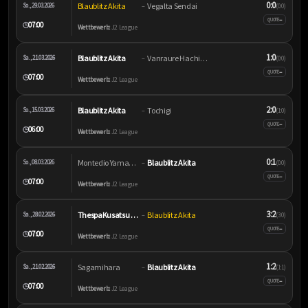
0:0
Blaublitz Akita
Vegalta Sendai
So., 29.03.2026
–
(0:0)
–
QUOTE
07:00
🕒
Wettbewerb:
J2 League
1:0
Blaublitz Akita
Vanraure Hachinohe
Sa., 21.03.2026
–
(0:0)
–
QUOTE
07:00
🕒
Wettbewerb:
J2 League
2:0
Blaublitz Akita
Tochigi
So., 15.03.2026
–
(1:0)
–
QUOTE
06:00
🕒
Wettbewerb:
J2 League
0:1
Montedio Yamagata
Blaublitz Akita
So., 08.03.2026
–
(0:0)
–
QUOTE
07:00
🕒
Wettbewerb:
J2 League
3:2
ThespaKusatsu Gunma
Blaublitz Akita
Sa., 28.02.2026
–
(3:0)
–
QUOTE
07:00
🕒
Wettbewerb:
J2 League
1:2
Sagamihara
Blaublitz Akita
Sa., 21.02.2026
–
(1:1)
–
QUOTE
07:00
🕒
Wettbewerb:
J2 League