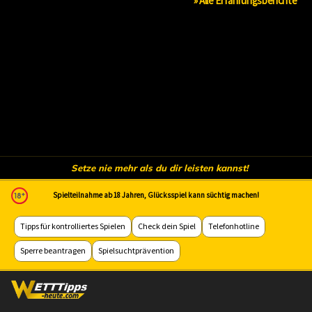
» Alle Erfahrungsberichte
Setze nie mehr als du dir leisten kannst!
Spielteilnahme ab 18 Jahren, Glücksspiel kann süchtig machen!
Tipps für kontrolliertes Spielen
Check dein Spiel
Telefonhotline
Sperre beantragen
Spielsuchtprävention