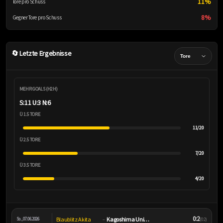
11%
Tore pro Schuss
8%
Gegner Tore pro Schuss
🔄 Letzte Ergebnisse
MEHR GOALS (H2H)
S:11 U:3 N:6
Ü 1.5 TORE
11/20
Ü 2.5 TORE
7/20
Ü 3.5 TORE
4/20
0:2
Blaublitz Akita
Kagoshima United
So., 07.06.2026
–
(0:2)