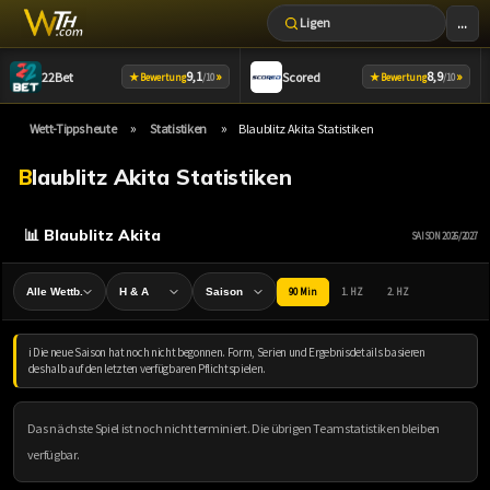
...
Ligen
Zum
9,1
»
8,9
»
22Bet
Scored
★
★
Bewertung
/10
Bewertung
/10
Inhalt
springen
»
»
Wett-Tipps heute
Statistiken
Blaublitz Akita Statistiken
Blaublitz Akita Statistiken
📊 Blaublitz Akita
SAISON 2026/2027
90 Min
1. HZ
2. HZ
ℹ️ Die neue Saison hat noch nicht begonnen. Form, Serien und Ergebnisdetails basieren
deshalb auf den letzten verfügbaren Pflichtspielen.
Das nächste Spiel ist noch nicht terminiert. Die übrigen Teamstatistiken bleiben
verfügbar.