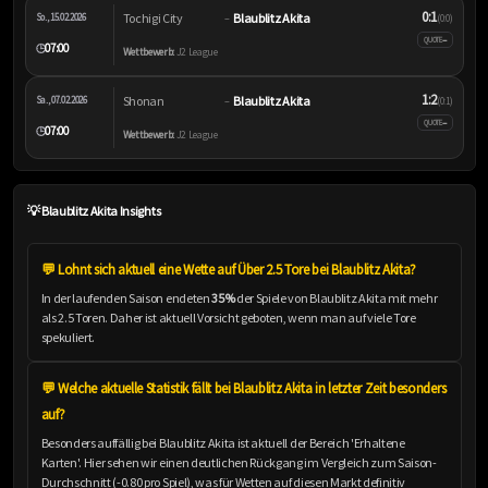
0:1
Tochigi City
Blaublitz Akita
So., 15.02.2026
–
(0:0)
–
QUOTE
07:00
🕒
Wettbewerb:
J2 League
1:2
Shonan
Blaublitz Akita
Sa., 07.02.2026
–
(0:1)
–
QUOTE
07:00
🕒
Wettbewerb:
J2 League
💡 Blaublitz Akita Insights
💬 Lohnt sich aktuell eine Wette auf Über 2.5 Tore bei Blaublitz Akita?
In der laufenden Saison endeten
35%
der Spiele von Blaublitz Akita mit mehr
als 2.5 Toren. Daher ist aktuell Vorsicht geboten, wenn man auf viele Tore
spekuliert.
💬 Welche aktuelle Statistik fällt bei Blaublitz Akita in letzter Zeit besonders
auf?
Besonders auffällig bei Blaublitz Akita ist aktuell der Bereich 'Erhaltene
Karten'. Hier sehen wir einen deutlichen Rückgang im Vergleich zum Saison-
Durchschnitt (-0.80 pro Spiel), was für Wetten auf diesen Markt definitiv