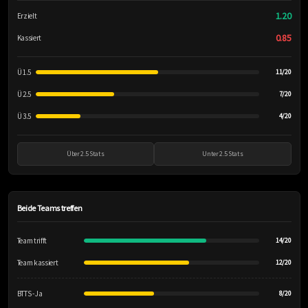
1.20
Erzielt
0.85
Kassiert
Ü 1.5
11/20
Ü 2.5
7/20
Ü 3.5
4/20
Über 2.5 Stats
Unter 2.5 Stats
Beide Teams treffen
Team trifft
14/20
Team kassiert
12/20
BTTS - Ja
8/20