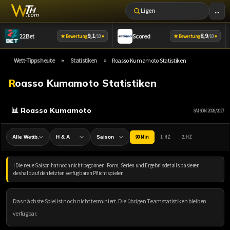
...
Ligen
Zum
9,1
»
8,9
»
22Bet
Scored
★
★
Bewertung
/10
Bewertung
/10
Inhalt
springen
»
»
Wett-Tipps heute
Statistiken
Roasso Kumamoto Statistiken
Roasso Kumamoto Statistiken
📊 Roasso Kumamoto
SAISON 2026/2027
90 Min
1. HZ
2. HZ
ℹ️ Die neue Saison hat noch nicht begonnen. Form, Serien und Ergebnisdetails basieren
deshalb auf den letzten verfügbaren Pflichtspielen.
Das nächste Spiel ist noch nicht terminiert. Die übrigen Teamstatistiken bleiben
verfügbar.