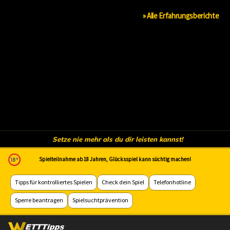
» Alle Erfahrungsberichte
Setze nie mehr als du dir leisten kannst!
Spielteilnahme ab 18 Jahren, Glücksspiel kann süchtig machen!
Tipps für kontrolliertes Spielen
Check dein Spiel
Telefonhotline
Sperre beantragen
Spielsuchtprävention