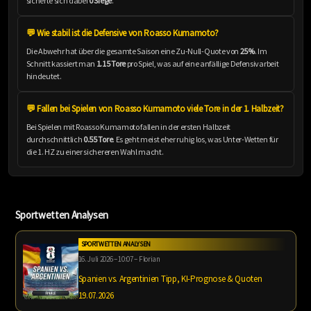
sicherte sich dabei
0 Siege
.
💬 Wie stabil ist die Defensive von Roasso Kumamoto?
Die Abwehr hat über die gesamte Saison eine Zu-Null-Quote von
25%
. Im
Schnitt kassiert man
1.15 Tore
pro Spiel, was auf eine anfällige Defensivarbeit
hindeutet.
💬 Fallen bei Spielen von Roasso Kumamoto viele Tore in der 1. Halbzeit?
Bei Spielen mit Roasso Kumamoto fallen in der ersten Halbzeit
durchschnittlich
0.55 Tore
. Es geht meist eher ruhig los, was Unter-Wetten für
die 1. HZ zu einer sichereren Wahl macht.
Sportwetten Analysen
SPORTWETTEN ANALYSEN
16. Juli 2026 – 10:07 – Florian
Spanien vs. Argentinien Tipp, KI-Prognose & Quoten
19.07.2026