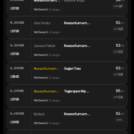
Roasso Kumamoto
Rayluck Shiga
–
(0:0)
1,67
QUOTE
07:00
🕒
Wettbewerb:
J2 League
0:1
Oita Trinita
Roasso Kumamoto
Mi., 29.04.2026
–
(0:1)
3,23
QUOTE
07:00
🕒
Wettbewerb:
J2 League
0:2
Gainare Tottori
Roasso Kumamoto
Sa., 25.04.2026
–
(0:0)
2,22
QUOTE
07:00
🕒
Wettbewerb:
J2 League
0:2
Roasso Kumamoto
Sagan Tosu
So., 19.04.2026
–
(0:1)
2,26
QUOTE
08:00
🕒
Wettbewerb:
J2 League
0:5
Roasso Kumamoto
Tegevajaro Miyazaki
So., 12.04.2026
–
(0:1)
2,16
QUOTE
07:00
🕒
Wettbewerb:
J2 League
0:1
Ryūkyū
Roasso Kumamoto
Sa., 04.04.2026
–
(0:0)
–
QUOTE
10:00
🕒
Wettbewerb:
J2 League