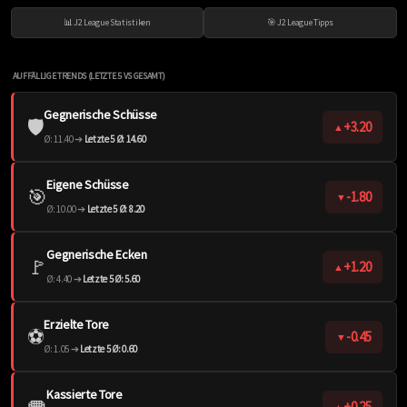
📊 J2 League Statistiken
🎯 J2 League Tipps
AUFFÄLLIGE TRENDS (LETZTE 5 VS GESAMT)
Gegnerische Schüsse
🛡️
+3.20
▲
Ø: 11.40 ➔
Letzte 5 Ø: 14.60
Eigene Schüsse
🎯
-1.80
▼
Ø: 10.00 ➔
Letzte 5 Ø: 8.20
Gegnerische Ecken
🚩
+1.20
▲
Ø: 4.40 ➔
Letzte 5 Ø: 5.60
Erzielte Tore
⚽️
-0.45
▼
Ø: 1.05 ➔
Letzte 5 Ø: 0.60
Kassierte Tore
🥅
+0.25
▲