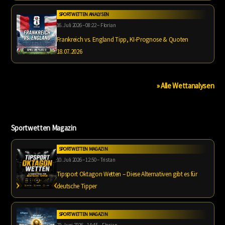
SPORTWETTEN ANALYSEN
16. Juli 2026 – 08:22 – Florian
Frankreich vs. England Tipp, KI-Prognose & Quoten
18.07.2026
» Alle Wettanalysen
Sportwetten Magazin
SPORTWETTEN MAGAZIN
10. Juli 2026 – 12:50 – Tristan
Tipsport Oktagon Wetten – Diese Alternativen gibt es für
deutsche Tipper
SPORTWETTEN MAGAZIN
29. Juni 2026 – 14:45 – Florian