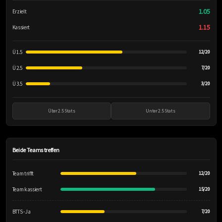
1.05
Erzielt
1.15
Kassiert
Ü 1.5
12/20
Ü 2.5
7/20
Ü 3.5
3/20
Über 2.5 Stats
Unter 2.5 Stats
Beide Teams treffen
Team trifft
12/20
Team kassiert
15/20
BTTS - Ja
7/20