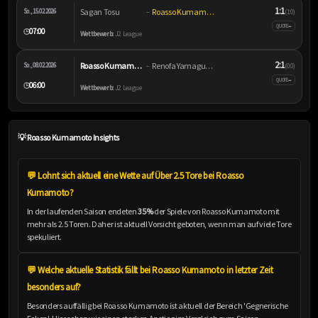
1:1
Sagan Tosu
Roasso Kumamoto
So., 15.02.2026
–
(1:0)
–
QUOTE
07:00
🕒
Wettbewerb:
J2 League
2:1
Roasso Kumamoto
Renofa Yamaguchi
So., 08.02.2026
–
(0:0)
–
QUOTE
06:00
🕒
Wettbewerb:
J2 League
💡 Roasso Kumamoto Insights
💬 Lohnt sich aktuell eine Wette auf Über 2.5 Tore bei Roasso
Kumamoto?
In der laufenden Saison endeten
35%
der Spiele von Roasso Kumamoto mit
mehr als 2.5 Toren. Daher ist aktuell Vorsicht geboten, wenn man auf viele Tore
spekuliert.
💬 Welche aktuelle Statistik fällt bei Roasso Kumamoto in letzter Zeit
besonders auf?
Besonders auffällig bei Roasso Kumamoto ist aktuell der Bereich 'Gegnerische