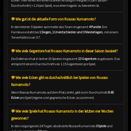
Ecken'. Hier sehen wir einen starken Anstieg im Vergleich zum Saison-
Durchschnitt (+1.20 pro Spiel), was eher negativ zu bewerten ist.
💬 Wie gut ist die aktuelle Form von Roasso Kumamoto?
In den letzten 5 Spielen sammelte das Team insgesamt
4 Punkte
. Die
Formkurve steht bei
1 Siegen, 1 Unentschieden und 3 Niederlagen
, mit einem
Torverhältnis von 3:7.
💬 Wie viele Gegentore hat Roasso Kumamoto in dieser Saison kassiert?
Die Defensive hat in bisher 20 Spielen insgesamt
23 Gegentore
zugelassen. Das
entspricht einem Durchschnitt von 1.15 Gegentoren pro Spiel.
💬 Wie viele Ecken gibt es durchschnittlich bei Spielen von Roasso
Kumamoto?
Wenn Roasso Kumamoto auf dem Platz steht, gibt es im Durchschnitt
8.85
Ecken
pro Spiel (eigene und gegnerische Ecken zusammen).
💬 Wie viele Spiele hat Roasso Kumamoto in den letzten vier Wochen
gewonnen?
In den vergangenen 28 Tagen absolvierte Roasso Kumamoto
0 Spiele
und