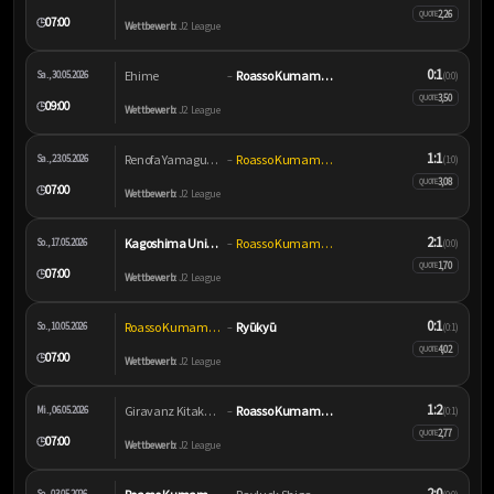
2,26
QUOTE
07:00
🕒
Wettbewerb:
J2 League
0:1
Ehime
Roasso Kumamoto
Sa., 30.05.2026
–
(0:0)
3,50
QUOTE
09:00
🕒
Wettbewerb:
J2 League
1:1
Renofa Yamaguchi
Roasso Kumamoto
Sa., 23.05.2026
–
(1:0)
3,08
QUOTE
07:00
🕒
Wettbewerb:
J2 League
2:1
Kagoshima United
Roasso Kumamoto
So., 17.05.2026
–
(0:0)
1,70
QUOTE
07:00
🕒
Wettbewerb:
J2 League
0:1
Roasso Kumamoto
Ryūkyū
So., 10.05.2026
–
(0:1)
4,02
QUOTE
07:00
🕒
Wettbewerb:
J2 League
1:2
Giravanz Kitakyushu
Roasso Kumamoto
Mi., 06.05.2026
–
(0:1)
2,77
QUOTE
07:00
🕒
Wettbewerb:
J2 League
2:0
So., 03.05.2026