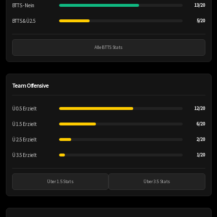
BTTS - Nein
13/20
BTTS & Ü2.5
5/20
Alle BTTS Stats
Team Offensive
Ü 0.5 Erzielt
12/20
Ü 1.5 Erzielt
6/20
Ü 2.5 Erzielt
2/20
Ü 3.5 Erzielt
1/20
Über 1.5 Stats
Über 3.5 Stats