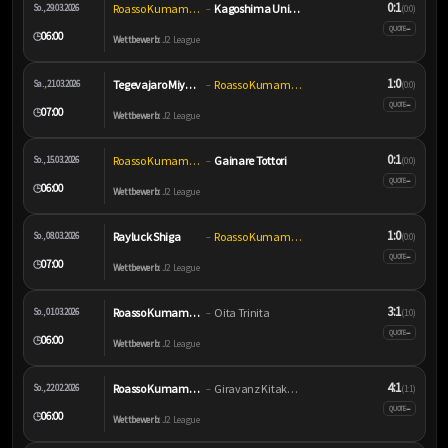
0:1
Roasso Kumamoto
Kagoshima United
So., 29.03.2026
–
(0:0)
–
QUOTE
06:00
🕒
Wettbewerb:
J2 League
1:0
Tegevajaro Miyazaki
Roasso Kumamoto
Sa., 21.03.2026
–
(0:0)
–
QUOTE
07:00
🕒
Wettbewerb:
J2 League
0:1
Roasso Kumamoto
Gainare Tottori
So., 15.03.2026
–
(0:0)
–
QUOTE
06:00
🕒
Wettbewerb:
J2 League
1:0
Rayluck Shiga
Roasso Kumamoto
So., 08.03.2026
–
(0:0)
–
QUOTE
07:00
🕒
Wettbewerb:
J2 League
3:1
Roasso Kumamoto
Oita Trinita
So., 01.03.2026
–
(1:0)
–
QUOTE
06:00
🕒
Wettbewerb:
J2 League
4:1
Roasso Kumamoto
Giravanz Kitakyushu
So., 22.02.2026
–
(1:1)
–
QUOTE
06:00
🕒
Wettbewerb:
J2 League