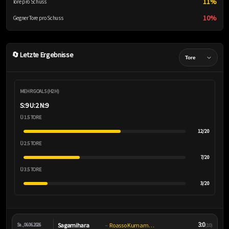
11%
Tore pro Schuss
10%
Gegner Tore pro Schuss
🔄 Letzte Ergebnisse
MEHR GOALS (H2H)
S:9 U:2 N:9
Ü 1.5 TORE
12/20
Ü 2.5 TORE
7/20
Ü 3.5 TORE
3/20
3:0
Sagamihara
Roasso Kumamoto
Sa., 06.06.2026
–
(1:0)