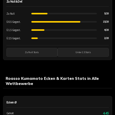
Zu Null & Def.
Zu Null
5/20
Ü 0.5 Gegent.
15/20
Ü 1.5 Gegent.
4/20
Ü 2.5 Gegent.
2/20
Zu Null Stats
Unter 1.5 Stats
Roasso Kumamoto Ecken & Karten Stats in Alle
Wettbewerbe
Ecken Ø
4.45
Geholt