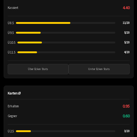
4.40
Kassiert
Ü 8.5
11/20
Ü 9.5
5/20
Ü 10.5
5/20
Ü 11.5
4/20
Über Ecken Stats
Unter Ecken Stats
Karten Ø
0.95
Erhalten
0.60
Gegner
Ü 2.5
3/20