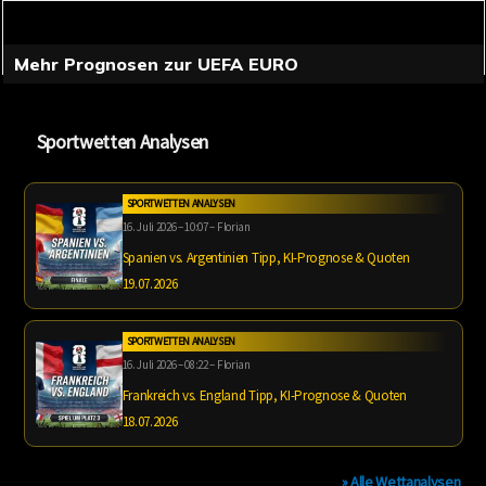
Mehr Prognosen zur UEFA EURO
Sportwetten Analysen
SPORTWETTEN ANALYSEN
16. Juli 2026 – 10:07 – Florian
Spanien vs. Argentinien Tipp, KI-Prognose & Quoten
19.07.2026
SPORTWETTEN ANALYSEN
16. Juli 2026 – 08:22 – Florian
Frankreich vs. England Tipp, KI-Prognose & Quoten
18.07.2026
» Alle Wettanalysen