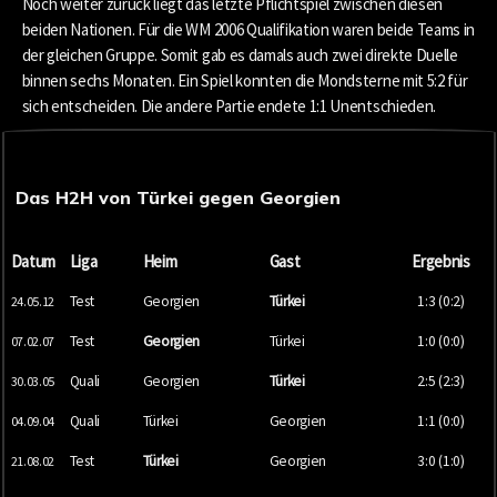
Noch weiter zurück liegt das letzte Pflichtspiel zwischen diesen
beiden Nationen. Für die WM 2006 Qualifikation waren beide Teams in
der gleichen Gruppe. Somit gab es damals auch zwei direkte Duelle
binnen sechs Monaten. Ein Spiel konnten die Mondsterne mit 5:2 für
sich entscheiden. Die andere Partie endete 1:1 Unentschieden.
Das H2H von Türkei gegen Georgien
Datum
Liga
Heim
Gast
Ergebnis
Test
Georgien
Türkei
1:3 (0:2)
24.05.12
Test
Georgien
Türkei
1:0 (0:0)
07.02.07
Quali
Georgien
Türkei
2:5 (2:3)
30.03.05
Quali
Türkei
Georgien
1:1 (0:0)
04.09.04
Test
Türkei
Georgien
3:0 (1:0)
21.08.02