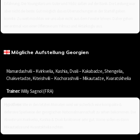
Erfahrung. Die Youngstars um Güler und Yildiz saßen auf der Bank. Die Leistung war
aber nicht die beste. Gut möglich das es Überraschungen in der Startelf geben
könnte. Zu weit möchten wir uns aber nicht aus dem Fenster lehnen. Daher gehen
wir erstmal von einer Offensive um Yilmaz und Aktürkoglu aus.
Mögliche Aufstellung Georgien
Mamardashvili – Kvirkvelia, Kashia, Dvali – Kakabadze, Shengelia,
Chakvetadze, Kiteishvili – Kochorashvili – Mikautadze, Kvaratskhelia
Trainer:
Willy Sagnol (FRA)
Hypothese:
Wie in den letzten Monaten wird wir sicherlich eine kompakte &
defensive Spielweise der georgischen Nationalmannschaft zu sehen bekommen. Die
Abwehr um Kvirkvelia, Kashia & Dvali funktionier sehr gut. Vorne sollen es dann
Mikautadze und Kvaratskhelia richten.