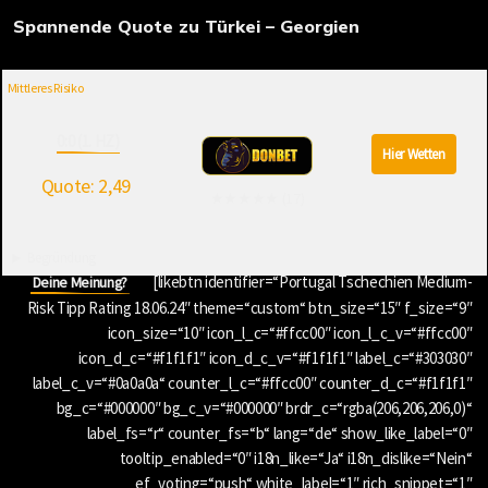
Spannende Quote zu Türkei – Georgien
Mittleres Risiko
0:0 (1. HZ)
Hier Wetten
Quote: 2,49
★★★★★ (17)
Begründung
[likebtn identifier=“Portugal Tschechien Medium-
Deine Meinung?
Risk Tipp Rating 18.06.24″ theme=“custom“ btn_size=“15″ f_size=“9″
icon_size=“10″ icon_l_c=“#ffcc00″ icon_l_c_v=“#ffcc00″
icon_d_c=“#f1f1f1″ icon_d_c_v=“#f1f1f1″ label_c=“#303030″
label_c_v=“#0a0a0a“ counter_l_c=“#ffcc00″ counter_d_c=“#f1f1f1″
bg_c=“#000000″ bg_c_v=“#000000″ brdr_c=“rgba(206,206,206,0)“
label_fs=“r“ counter_fs=“b“ lang=“de“ show_like_label=“0″
tooltip_enabled=“0″ i18n_like=“Ja“ i18n_dislike=“Nein“
ef_voting=“push“ white_label=“1″ rich_snippet=“1″