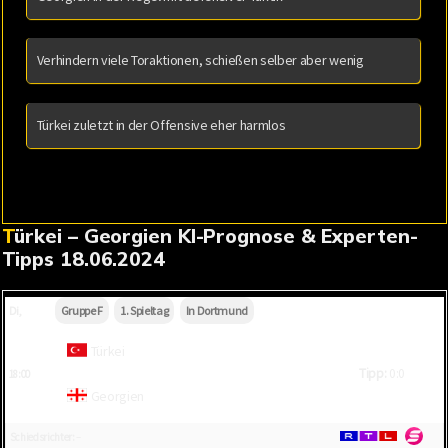
Verhindern viele Toraktionen, schießen selber aber wenig
Türkei zuletzt in der Offensive eher harmlos
Türkei – Georgien KI-Prognose & Experten-
Tipps 18.06.2024
Di,
Gruppe F
1. Spieltag
In Dortmund
Türkei
Tipp:
0:0
18:00
Georgien
Schiedsrichter:
–