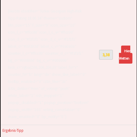
[likebtn identifier=“Türkei Georgien High-Risk
Tipp Rating 18.06.24″ theme=“custom“
btn_size=“15″ f_size=“9″ icon_size=“10″
icon_l_c=“#ffcc00″ icon_l_c_v=“#ffcc00″
icon_d_c=“#f1f1f1″ icon_d_c_v=“#f1f1f1″
label_c=“#303030″ label_c_v=“#0a0a0a“
Hier
counter_l_c=“#ffcc00″ counter_d_c=“#f1f1f1″
3,38
Wetten
bg_c=“#000000″ bg_c_v=“#000000″
brdr_c=“rgba(206,206,206,0)“ label_fs=“r“
counter_fs=“b“ lang=“de“ show_like_label=“0″
tooltip_enabled=“0″ i18n_like=“Ja“
i18n_dislike=“Nein“ ef_voting=“push“
white_label=“1″ rich_snippet=“1″
popup_disabled=“1″ popup_position=“bottom“
popup_width=“165″ voting_cancelable=“0″
share_enabled=“0″ bp_notify=“0″]
Ergebnis-Tipp