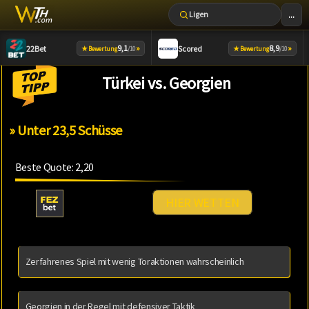
...
Ligen
Zum
9,1
»
8,9
»
22Bet
Scored
★
★
Bewertung
/10
Bewertung
/10
Inhalt
springen
Türkei vs. Georgien
» Unter 23,5 Schüsse
Beste Quote: 2,20
HIER WETTEN
Zerfahrenes Spiel mit wenig Toraktionen wahrscheinlich
Georgien in der Regel mit defensiver Taktik