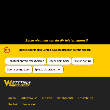
Setze nie mehr als du dir leisten kannst!
Spielteilnahme ab 18 Jahren, Glücksspiel kann süchtig machen!
Tipps für kontrolliertes Spielen
Check dein Spiel
Telefonhotline
Sperre beantragen
Spielsuchtprävention
Archiv
Arbeitsweise
Autoren
Datenschutz
Entstehung
Kontakt
Impressum