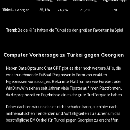
Türkei
– Georgien
55,1%
24,7%
20,2%
1:0
Trend:
Beide KI´s halten die Türkei als den großen Favoriten im Spiel.
Computer Vorhersage zu Türkei gegen Georgien
Neben Data Opta und Chat GPT gibt es aber noch weitere AI´s, die
ernstzunehmende Fußball Prognosen in Form von exakten
Ergebnissen voraussagen. Bekannte Plattformen wie Forebet oder
WinDrawWin ziehen seit Jahren viele Tipster auf ihren Plattformen,
da die prophezeiten Ergebnisse eine sehr gute Trefferquote haben.
Daher dachten wir uns das es nicht schaden kann, auch hier nach
mathematischen Tendenzen und Auffälligkeiten zu suchen um das
bestmögliche EM Orakel für Türkei gegen Georgien zu erschaffen.