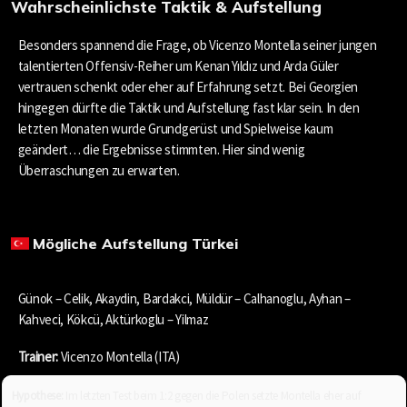
Wahrscheinlichste Taktik & Aufstellung
Besonders spannend die Frage, ob Vicenzo Montella seiner jungen
talentierten Offensiv-Reiher um Kenan Yıldız und Arda Güler
vertrauen schenkt oder eher auf Erfahrung setzt. Bei Georgien
hingegen dürfte die Taktik und Aufstellung fast klar sein. In den
letzten Monaten wurde Grundgerüst und Spielweise kaum
geändert… die Ergebnisse stimmten. Hier sind wenig
Überraschungen zu erwarten.
Mögliche Aufstellung Türkei
Günok – Celik, Akaydin, Bardakci, Müldür – Calhanoglu, Ayhan –
Kahveci, Kökcü, Aktürkoglu – Yilmaz
Trainer:
Vicenzo Montella (ITA)
Hypothese:
Im letzten Test beim 1:2 gegen die Polen setzte Montella eher auf