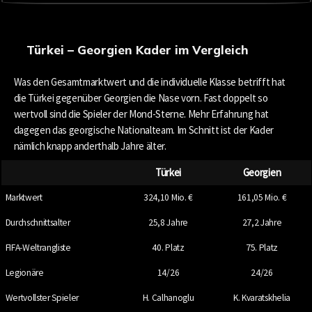
Türkei – Georgien Kader im Vergleich
Was den Gesamtmarktwert und die individuelle Klasse betrifft hat
die Türkei gegenüber Georgien die Nase vorn. Fast doppelt so
wertvoll sind die Spieler der Mond-Sterne. Mehr Erfahrung hat
dagegen das georgische Nationalteam. Im Schnitt ist der Kader
nämlich knapp anderthalb Jahre älter.
Türkei
Georgien
Marktwert
324,10 Mio. €
161,05 Mio. €
Durchschnittsalter
25,8 Jahre
27,2 Jahre
FIFA-Weltrangliste
40. Platz
75. Platz
Legionäre
14/26
24/26
Wertvollster Spieler
H. Calhanoglu
K. Kvaratskhelia