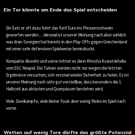
Ein Tor könnte am Ende das Spiel entscheiden
Ein Satz er oft dazu führt das fünf Euro ins Phrasenschwein
geworfen werden… diesmal ist unserer Meinung nach aber wirklich
was dran. Georgien hat bereits in den Play-Offs gegen Griechenland
mit einer sehr defensiven Spielweise beeindruckt.
Kompakte Abwehr und vorne richtet es dann Khvicha Kvaratskhelia
vom SSC Neapel. Die Türken werden nicht nur wegen der letzten
Ergebnisse versuchen, sich erstmal wieder Sicherheit zu holen. Es ist
unserer Meinung nach sehr gut vorstellbar, dass besonders die 1.
Halbzeit aus abtasten und Querpässen bestehen wird.
Viele Zweikämpfe, viele kleine Fouls aber wenig Risiko im Spiel nach
vorne.
Wetten auf wenig Tore dürfte das größte Potenzial