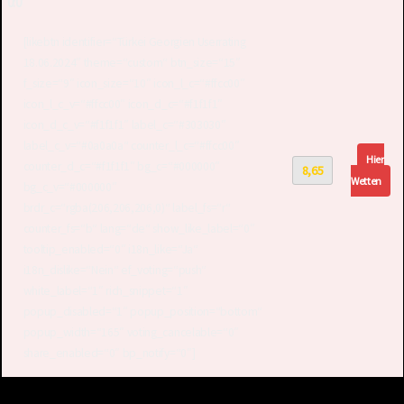
0:0
[likebtn identifier=“Türkei Georgien Userrating
18.06.2024″ theme=“custom“ btn_size=“15″
f_size=“9″ icon_size=“10″ icon_l_c=“#ffcc00″
icon_l_c_v=“#ffcc00″ icon_d_c=“#f1f1f1″
icon_d_c_v=“#f1f1f1″ label_c=“#303030″
label_c_v=“#0a0a0a“ counter_l_c=“#ffcc00″
Hier
counter_d_c=“#f1f1f1″ bg_c=“#000000″
8,65
Wetten
bg_c_v=“#000000″
brdr_c=“rgba(206,206,206,0)“ label_fs=“r“
counter_fs=“b“ lang=“de“ show_like_label=“0″
tooltip_enabled=“0″ i18n_like=“Ja“
i18n_dislike=“Nein“ ef_voting=“push“
white_label=“1″ rich_snippet=“1″
popup_disabled=“1″ popup_position=“bottom“
popup_width=“165″ voting_cancelable=“0″
share_enabled=“0″ bp_notify=“0″]