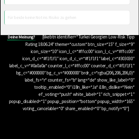
Für beide keine Not ins Risiko zu gehen
[likebtn identifier=“Türkei Georgien Low-Risk Tipp
Deine Meinung?
Rating 18.06.24″ theme=“custom“ btn_size=“15″ f_size=“9″
icon_size=“10″ icon_l_c=“#ffcc00″ icon_l_c_v=“#ffcc00″
icon_d_c=“#f1f1f1″ icon_d_c_v=“#f1f1f1″ label_c=“#303030″
label_c_v=“#0a0a0a“ counter_l_c=“#ffcc00″ counter_d_c=“#f1f1f1″
bg_c=“#000000″ bg_c_v=“#000000″ brdr_c=“rgba(206,206,206,0)“
label_fs=“r“ counter_fs=“b“ lang=“de“ show_like_label=“0″
tooltip_enabled=“0″ i18n_like=“Ja“ i18n_dislike=“Nein“
ef_voting=“push“ white_label=“1″ rich_snippet=“1″
popup_disabled=“1″ popup_position=“bottom“ popup_width=“165″
voting_cancelable=“0″ share_enabled=“0″ bp_notify=“0″]