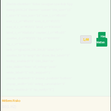
[likebtn identifier=“Türkei Georgien Low-Risk Tipp
Rating 18.06.24″ theme=“custom“ btn_size=“15″
f_size=“9″ icon_size=“10″ icon_l_c=“#ffcc00″
icon_l_c_v=“#ffcc00″ icon_d_c=“#f1f1f1″
icon_d_c_v=“#f1f1f1″ label_c=“#303030″
label_c_v=“#0a0a0a“ counter_l_c=“#ffcc00″
Hier
counter_d_c=“#f1f1f1″ bg_c=“#000000″
1,68
Wetten
bg_c_v=“#000000″
brdr_c=“rgba(206,206,206,0)“ label_fs=“r“
counter_fs=“b“ lang=“de“ show_like_label=“0″
tooltip_enabled=“0″ i18n_like=“Ja“
i18n_dislike=“Nein“ ef_voting=“push“
white_label=“1″ rich_snippet=“1″
popup_disabled=“1″ popup_position=“bottom“
popup_width=“165″ voting_cancelable=“0″
share_enabled=“0″ bp_notify=“0″]
Mittleres Risiko
0:0 (1. HZ)