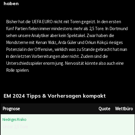
haben
Bisher hat die UEFA EURO nicht mit Toren gegeizt. In den ersten
fünf Partien fielen immer mindestens mehr als 2,5 Tore. In Dortmund
sehen unsere Analytiker aber kein Spektakel. Zwar haben die
Mondsterne mit Kenan Yıldız, Arda Güler und Orkun Kökçü riesiges
Potenzial in der Offensive, wirklich was zu Stande gebracht hat man
in den letzten Vorbereitungen aber nicht. Zudem sind die
Unterschiedsspieler enorm jung. Nervosität könnte also auch eine
Rolle spielen.
EM 2024 Tipps & Vorhersagen kompakt
Prognose
Quote
Wettbüro
Niedriges Risiko
Unter 2,5 Tore