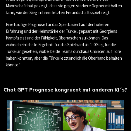
Mannschaft hat gezeigt, dass sie gegen stärkere Gegner mithalten
kann, wie der Sieg in ihrem letzten Freundschaftsspiel zeigt.
Eine häufige Prognose für das Spiel basiert auf der höheren
Erfahrung und der Heimstärke der Türkei, gepaart mit Georgiens
Kampfgeist und der Fähigkeit, überraschen zu können. Das
wahrscheinlichste Ergebnis für das Spiel wird als 1-0 Sieg für die
Türkei angesehen, wobei beide Teams durchaus Chancen auf Tore
haben könnten, aber die Türkei letztendlich die Oberhand behalten
könnte​.“
Chat GPT Prognose kongruent mit anderen KI´s?