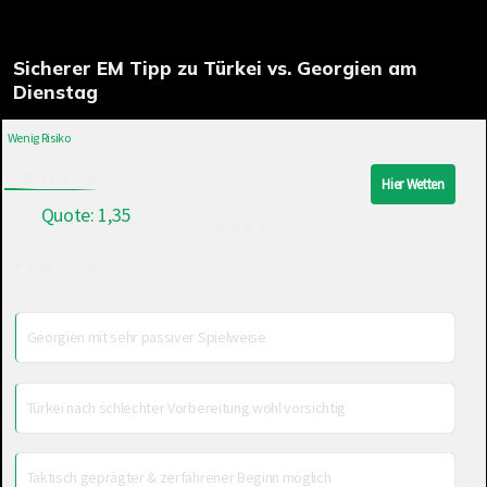
Sicherer EM Tipp zu Türkei vs. Georgien am
Dienstag
Wenig Risiko
1. HZ U 1,5 Tore
Hier Wetten
Quote: 1,35
★★★★☆ (84)
Begründung
Georgien mit sehr passiver Spielweise
Türkei nach schlechter Vorbereitung wohl vorsichtig
Taktisch geprägter & zerfahrener Beginn möglich