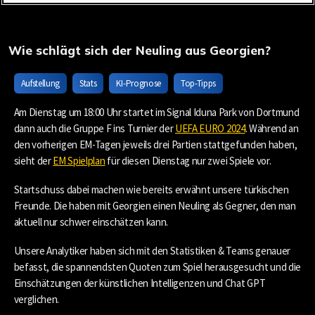
Wie schlägt sich der Neuling aus Georgien?
Aufstellung
Stats
KI-Prognose
Top-Tipps
Am Dienstag um 18:00 Uhr startet im Signal Iduna Park von Dortmund
dann auch die Gruppe F ins Turnier der
UEFA EURO 2024
. Während an
den vorherigen EM-Tagen jeweils drei Partien stattgefunden haben,
sieht der
EM Spielplan
für diesen Dienstag nur zwei Spiele vor.
Startschuss dabei machen wie bereits erwähnt unsere türkischen
Freunde. Die haben mit Georgien einen Neuling als Gegner, den man
aktuell nur schwer einschätzen kann.
Unsere Analytiker haben sich mit den Statistiken & Teams genauer
befasst, die spannendsten Quoten zum Spiel herausgesucht und die
Einschätzungen der künstlichen Intelligenzen und Chat GPT
verglichen.