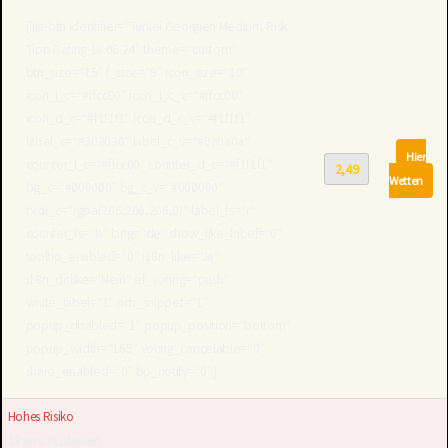
[likebtn identifier=“Türkei Georgien Medium-Risk
Tipp Rating 18.06.24″ theme=“custom“
btn_size=“15″ f_size=“9″ icon_size=“10″
icon_l_c=“#ffcc00″ icon_l_c_v=“#ffcc00″
icon_d_c=“#f1f1f1″ icon_d_c_v=“#f1f1f1″
label_c=“#303030″ label_c_v=“#0a0a0a“
Hier
counter_l_c=“#ffcc00″ counter_d_c=“#f1f1f1″
2,49
Wetten
bg_c=“#000000″ bg_c_v=“#000000″
brdr_c=“rgba(206,206,206,0)“ label_fs=“r“
counter_fs=“b“ lang=“de“ show_like_label=“0″
tooltip_enabled=“0″ i18n_like=“Ja“
i18n_dislike=“Nein“ ef_voting=“push“
white_label=“1″ rich_snippet=“1″
popup_disabled=“1″ popup_position=“bottom“
popup_width=“165″ voting_cancelable=“0″
share_enabled=“0″ bp_notify=“0″]
Hohes Risiko
Unentschieden