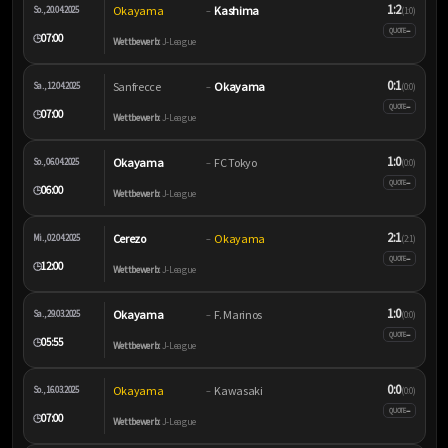
1:2
Okayama
Kashima
So., 20.04.2025
–
(1:0)
–
QUOTE
07:00
🕒
Wettbewerb:
J-League
0:1
Sanfrecce
Okayama
Sa., 12.04.2025
–
(0:0)
–
QUOTE
07:00
🕒
Wettbewerb:
J-League
1:0
Okayama
FC Tokyo
So., 06.04.2025
–
(0:0)
–
QUOTE
06:00
🕒
Wettbewerb:
J-League
2:1
Cerezo
Okayama
Mi., 02.04.2025
–
(2:1)
–
QUOTE
12:00
🕒
Wettbewerb:
J-League
1:0
Okayama
F. Marinos
Sa., 29.03.2025
–
(0:0)
–
QUOTE
05:55
🕒
Wettbewerb:
J-League
0:0
Okayama
Kawasaki
So., 16.03.2025
–
(0:0)
–
QUOTE
07:00
🕒
Wettbewerb:
J-League