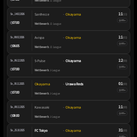
Wettbewerb:
J1 League
1:1
Sanfrecce
Okayama
Sa., 14.02.2026
–
(1:1)
–
QUOTE
07:00
🕒
Wettbewerb:
J1 League
1:1
Avispa
Okayama
So., 08.02.2026
–
(0:1)
–
QUOTE
06:05
🕒
Wettbewerb:
J1 League
1:2
S-Pulse
Okayama
Sa., 06.12.2025
–
(0:0)
–
QUOTE
07:00
🕒
Wettbewerb:
J-League
0:1
Okayama
Urawa Reds
So., 30.11.2025
–
(0:0)
–
QUOTE
07:00
🕒
Wettbewerb:
J-League
1:1
Kawasaki
Okayama
Sa., 08.11.2025
–
(0:0)
–
QUOTE
08:00
🕒
Wettbewerb:
J-League
3:1
FC Tokyo
Okayama
Sa., 25.10.2025
–
(0:0)
–
QUOTE