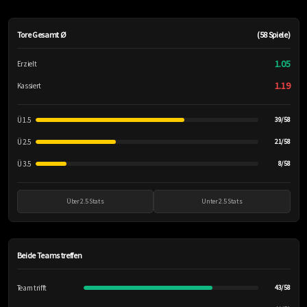
Tore Gesamt Ø
(58 Spiele)
1.05
Erzielt
1.19
Kassiert
Ü 1.5
39/58
Ü 2.5
21/58
Ü 3.5
8/58
Über 2.5 Stats
Unter 2.5 Stats
Beide Teams treffen
Team trifft
43/58