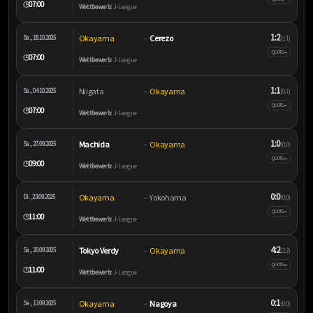
07:00
🕒
Wettbewerb:
J-League
1:2
Okayama
Cerezo
Sa., 18.10.2025
–
(1:1)
–
QUOTE
07:00
🕒
Wettbewerb:
J-League
1:1
Niigata
Okayama
Sa., 04.10.2025
–
(0:1)
–
QUOTE
07:00
🕒
Wettbewerb:
J-League
1:0
Machida
Okayama
Sa., 27.09.2025
–
(0:0)
–
QUOTE
09:00
🕒
Wettbewerb:
J-League
0:0
Okayama
Yokohama
Di., 23.09.2025
–
(0:0)
–
QUOTE
11:00
🕒
Wettbewerb:
J-League
4:2
Tokyo Verdy
Okayama
Sa., 20.09.2025
–
(2:2)
–
QUOTE
11:00
🕒
Wettbewerb:
J-League
0:1
Okayama
Nagoya
Sa., 13.09.2025
–
(0:0)