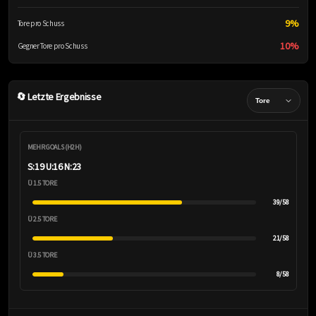
9%
Tore pro Schuss
10%
Gegner Tore pro Schuss
🔄 Letzte Ergebnisse
MEHR GOALS (H2H)
S:19 U:16 N:23
Ü 1.5 TORE
39/58
Ü 2.5 TORE
21/58
Ü 3.5 TORE
8/58