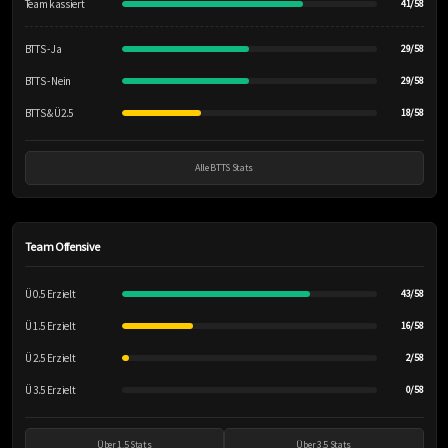
Team kassiert
41/58
BTTS - Ja
29/58
BTTS - Nein
29/58
BTTS & Ü2.5
18/58
Alle BTTS Stats
Team Offensive
Ü 0.5 Erzielt
43/58
Ü 1.5 Erzielt
16/58
Ü 2.5 Erzielt
2/58
Ü 3.5 Erzielt
0/58
Über 1.5 Stats
Über 3.5 Stats