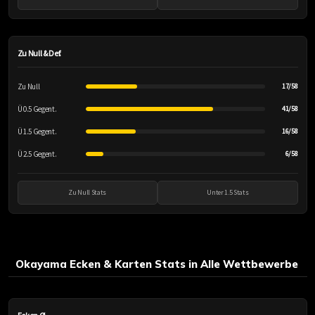
Zu Null & Def.
Zu Null
17/58
Ü 0.5 Gegent.
41/58
Ü 1.5 Gegent.
16/58
Ü 2.5 Gegent.
6/58
Zu Null Stats
Unter 1.5 Stats
Okayama Ecken & Karten Stats in Alle Wettbewerbe