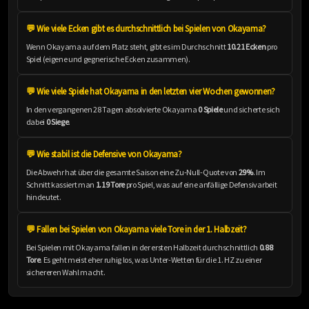
💬 Wie viele Ecken gibt es durchschnittlich bei Spielen von Okayama?
Wenn Okayama auf dem Platz steht, gibt es im Durchschnitt
10.21 Ecken
pro
Spiel (eigene und gegnerische Ecken zusammen).
💬 Wie viele Spiele hat Okayama in den letzten vier Wochen gewonnen?
In den vergangenen 28 Tagen absolvierte Okayama
0 Spiele
und sicherte sich
dabei
0 Siege
.
💬 Wie stabil ist die Defensive von Okayama?
Die Abwehr hat über die gesamte Saison eine Zu-Null-Quote von
29%
. Im
Schnitt kassiert man
1.19 Tore
pro Spiel, was auf eine anfällige Defensivarbeit
hindeutet.
💬 Fallen bei Spielen von Okayama viele Tore in der 1. Halbzeit?
Bei Spielen mit Okayama fallen in der ersten Halbzeit durchschnittlich
0.88
Tore
. Es geht meist eher ruhig los, was Unter-Wetten für die 1. HZ zu einer
sichereren Wahl macht.