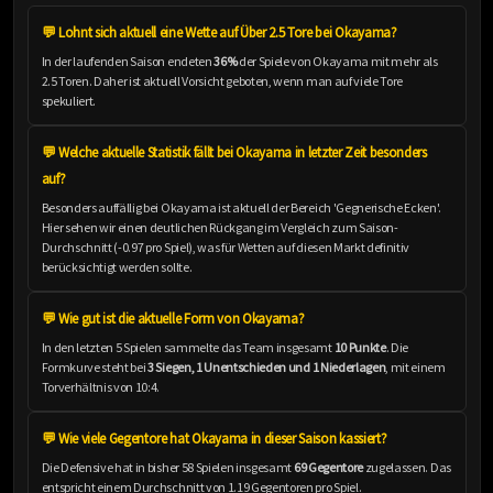
💬 Lohnt sich aktuell eine Wette auf Über 2.5 Tore bei Okayama?
In der laufenden Saison endeten
36%
der Spiele von Okayama mit mehr als
2.5 Toren. Daher ist aktuell Vorsicht geboten, wenn man auf viele Tore
spekuliert.
💬 Welche aktuelle Statistik fällt bei Okayama in letzter Zeit besonders
auf?
Besonders auffällig bei Okayama ist aktuell der Bereich 'Gegnerische Ecken'.
Hier sehen wir einen deutlichen Rückgang im Vergleich zum Saison-
Durchschnitt (-0.97 pro Spiel), was für Wetten auf diesen Markt definitiv
berücksichtigt werden sollte.
💬 Wie gut ist die aktuelle Form von Okayama?
In den letzten 5 Spielen sammelte das Team insgesamt
10 Punkte
. Die
Formkurve steht bei
3 Siegen, 1 Unentschieden und 1 Niederlagen
, mit einem
Torverhältnis von 10:4.
💬 Wie viele Gegentore hat Okayama in dieser Saison kassiert?
Die Defensive hat in bisher 58 Spielen insgesamt
69 Gegentore
zugelassen. Das
entspricht einem Durchschnitt von 1.19 Gegentoren pro Spiel.