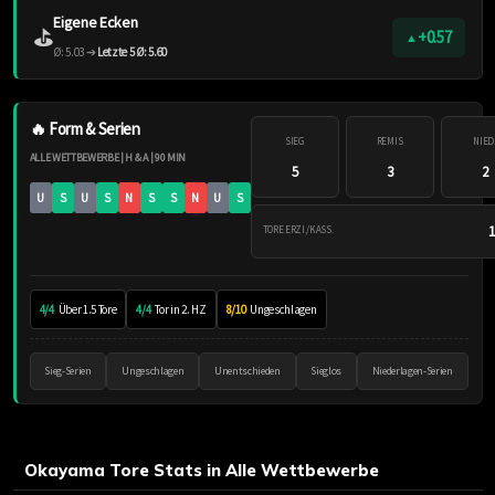
Eigene Ecken
⛳️
+0.57
▲
Ø: 5.03 ➔
Letzte 5 Ø: 5.60
🔥 Form & Serien
SIEG
REMIS
NIED
ALLE WETTBEWERBE | H & A | 90 MIN
5
3
2
U
S
U
S
N
S
S
N
U
S
1
TORE ERZI./KASS.
4/4
Über 1.5 Tore
4/4
Tor in 2. HZ
8/10
Ungeschlagen
Sieg-Serien
Ungeschlagen
Unentschieden
Sieglos
Niederlagen-Serien
Okayama Tore Stats in Alle Wettbewerbe