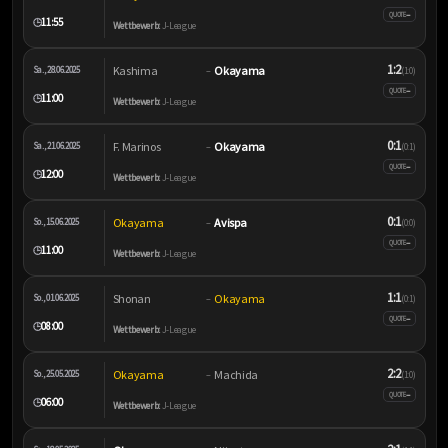
–
QUOTE
11:55
🕒
Wettbewerb:
J-League
1:2
Kashima
Okayama
Sa., 28.06.2025
–
(1:0)
–
QUOTE
11:00
🕒
Wettbewerb:
J-League
0:1
F. Marinos
Okayama
Sa., 21.06.2025
–
(0:1)
–
QUOTE
12:00
🕒
Wettbewerb:
J-League
0:1
Okayama
Avispa
So., 15.06.2025
–
(0:0)
–
QUOTE
11:00
🕒
Wettbewerb:
J-League
1:1
Shonan
Okayama
So., 01.06.2025
–
(0:1)
–
QUOTE
08:00
🕒
Wettbewerb:
J-League
2:2
Okayama
Machida
So., 25.05.2025
–
(1:0)
–
QUOTE
06:00
🕒
Wettbewerb:
J-League