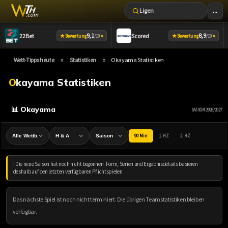
...
Ligen
Zum
9,1
»
8,9
»
22Bet
Scored
★
★
Bewertung
/10
Bewertung
/10
Inhalt
springen
»
»
Wett-Tipps heute
Statistiken
Okayama Statistiken
Okayama Statistiken
📊 Okayama
SAISON 2026/2027
90 Min
1. HZ
2. HZ
ℹ️ Die neue Saison hat noch nicht begonnen. Form, Serien und Ergebnisdetails basieren
deshalb auf den letzten verfügbaren Pflichtspielen.
Das nächste Spiel ist noch nicht terminiert. Die übrigen Teamstatistiken bleiben
verfügbar.