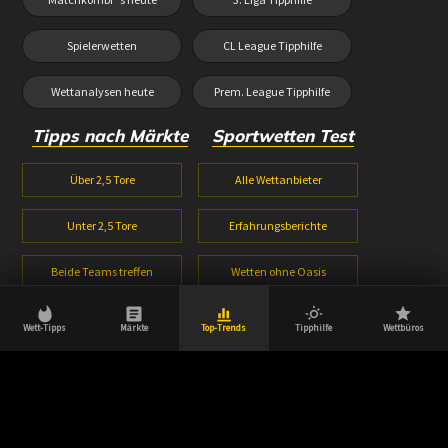
Spielerwetten
CL League Tipphilfe
Wettanalysen heute
Prem. League Tipphilfe
Tipps nach Märkte
Sportwetten Test
Über 2,5 Tore
Alle Wettanbieter
Unter 2,5 Tore
Erfahrungsberichte
Beide Teams treffen
Wetten ohne Oasis
1X2 Wetten
Wetten ohne Lugas
Wett-Tipps
Märkte
Top-Trends
Tipphilfe
Wettbüros
Halbzeitwetten
Wettbonus Vergleich
© 2026 Wetttipps-heute.com | Aktuell, innovativ & zuverlässig.