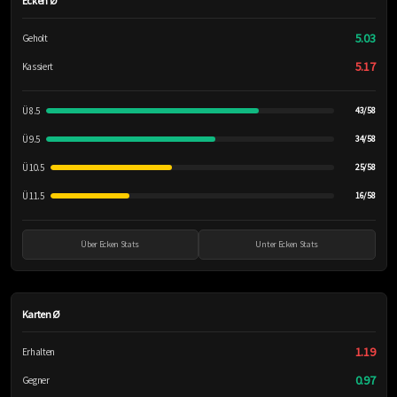
Ecken Ø
5.03
Geholt
5.17
Kassiert
Ü 8.5
43/58
Ü 9.5
34/58
Ü 10.5
25/58
Ü 11.5
16/58
Über Ecken Stats
Unter Ecken Stats
Karten Ø
1.19
Erhalten
0.97
Gegner