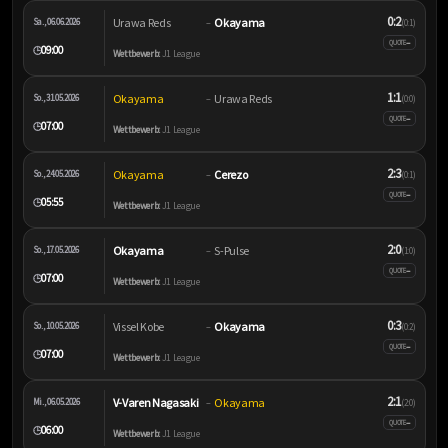
0:2
Urawa Reds
Okayama
Sa., 06.06.2026
–
(0:1)
–
QUOTE
09:00
🕒
Wettbewerb:
J1 League
1:1
Okayama
Urawa Reds
So., 31.05.2026
–
(0:0)
–
QUOTE
07:00
🕒
Wettbewerb:
J1 League
2:3
Okayama
Cerezo
So., 24.05.2026
–
(0:1)
–
QUOTE
05:55
🕒
Wettbewerb:
J1 League
2:0
Okayama
S-Pulse
So., 17.05.2026
–
(1:0)
–
QUOTE
07:00
🕒
Wettbewerb:
J1 League
0:3
Vissel Kobe
Okayama
So., 10.05.2026
–
(0:2)
–
QUOTE
07:00
🕒
Wettbewerb:
J1 League
2:1
V-Varen Nagasaki
Okayama
Mi., 06.05.2026
–
(2:0)
–
QUOTE
06:00
🕒
Wettbewerb:
J1 League