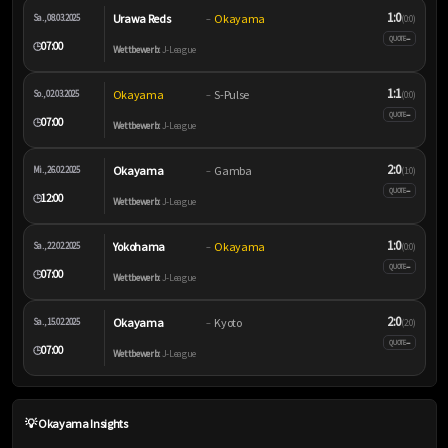
1:0
Urawa Reds
Okayama
Sa., 08.03.2025
–
(0:0)
–
QUOTE
07:00
🕒
Wettbewerb:
J-League
1:1
Okayama
S-Pulse
So., 02.03.2025
–
(0:0)
–
QUOTE
07:00
🕒
Wettbewerb:
J-League
2:0
Okayama
Gamba
Mi., 26.02.2025
–
(1:0)
–
QUOTE
12:00
🕒
Wettbewerb:
J-League
1:0
Yokohama
Okayama
Sa., 22.02.2025
–
(0:0)
–
QUOTE
07:00
🕒
Wettbewerb:
J-League
2:0
Okayama
Kyoto
Sa., 15.02.2025
–
(2:0)
–
QUOTE
07:00
🕒
Wettbewerb:
J-League
💡 Okayama Insights