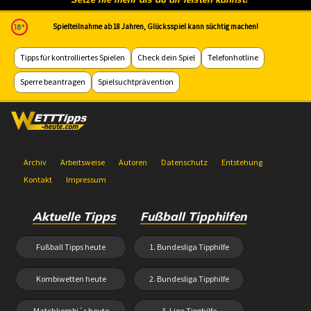
Spielteilnahme ab 18 Jahren, Glücksspiel kann süchtig machen!
Tipps für kontrolliertes Spielen
Check dein Spiel
Telefonhotline
Sperre beantragen
Spielsuchtprävention
Archiv
Arbeitsweise
Autoren
Datenschutz
Entstehung
Kontakt
Impressum
Aktuelle Tipps
Fußball Tipphilfen
Fußball Tipps heute
1. Bundesliga Tipphilfe
Kombiwetten heute
2. Bundesliga Tipphilfe
Matchkombi´s heute
3. Liga Tipphilfe