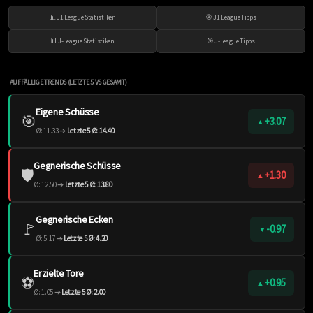
📊 J1 League Statistiken
🎯 J1 League Tipps
📊 J-League Statistiken
🎯 J-League Tipps
AUFFÄLLIGE TRENDS (LETZTE 5 VS GESAMT)
Eigene Schüsse
🎯
+3.07
▲
Ø: 11.33 ➔
Letzte 5 Ø: 14.40
Gegnerische Schüsse
🛡️
+1.30
▲
Ø: 12.50 ➔
Letzte 5 Ø: 13.80
Gegnerische Ecken
🚩
-0.97
▼
Ø: 5.17 ➔
Letzte 5 Ø: 4.20
Erzielte Tore
⚽️
+0.95
▲
Ø: 1.05 ➔
Letzte 5 Ø: 2.00