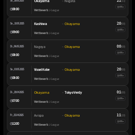
2:1
Okayama
Niigata
So., 18.05.2025
–
(1:1)
–
QUOTE
08:00
🕒
Wettbewerb:
J-League
2:0
Kashiwa
Okayama
Sa., 10.05.2025
–
(0:0)
–
QUOTE
09:00
🕒
Wettbewerb:
J-League
0:0
Nagoya
Okayama
Di., 06.05.2025
–
(0:0)
–
QUOTE
08:00
🕒
Wettbewerb:
J-League
2:0
Vissel Kobe
Okayama
Sa., 03.05.2025
–
(0:0)
–
QUOTE
08:00
🕒
Wettbewerb:
J-League
0:1
Okayama
Tokyo Verdy
Di., 29.04.2025
–
(0:0)
–
QUOTE
07:00
🕒
Wettbewerb:
J-League
1:1
Avispa
Okayama
Fr., 25.04.2025
–
(1:0)
–
QUOTE
12:00
🕒
Wettbewerb:
J-League