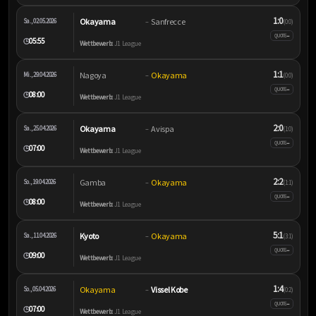
1:0
Okayama
Sanfrecce
Sa., 02.05.2026
–
(0:0)
–
QUOTE
05:55
🕒
Wettbewerb:
J1 League
1:1
Nagoya
Okayama
Mi., 29.04.2026
–
(0:0)
–
QUOTE
08:00
🕒
Wettbewerb:
J1 League
2:0
Okayama
Avispa
Sa., 25.04.2026
–
(1:0)
–
QUOTE
07:00
🕒
Wettbewerb:
J1 League
2:2
Gamba
Okayama
So., 19.04.2026
–
(1:1)
–
QUOTE
08:00
🕒
Wettbewerb:
J1 League
5:1
Kyoto
Okayama
Sa., 11.04.2026
–
(3:1)
–
QUOTE
09:00
🕒
Wettbewerb:
J1 League
1:4
Okayama
Vissel Kobe
So., 05.04.2026
–
(0:2)
–
QUOTE
07:00
🕒
Wettbewerb:
J1 League