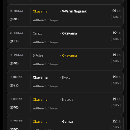
0:1
Okayama
V-Varen Nagasaki
Sa., 21.03.2026
–
(0:0)
–
QUOTE
07:00
🕒
Wettbewerb:
J1 League
1:2
Cerezo
Okayama
Mi., 18.03.2026
–
(1:1)
–
QUOTE
11:30
🕒
Wettbewerb:
J1 League
1:1
S-Pulse
Okayama
Sa., 14.03.2026
–
(0:0)
–
QUOTE
07:00
🕒
Wettbewerb:
J1 League
1:0
Okayama
Kyoto
So., 08.03.2026
–
(0:0)
–
QUOTE
05:55
🕒
Wettbewerb:
J1 League
1:1
Okayama
Nagoya
So., 01.03.2026
–
(0:0)
–
QUOTE
07:00
🕒
Wettbewerb:
J1 League
1:2
Okayama
Gamba
So., 22.02.2026
–
(1:1)
–
QUOTE
07:00
🕒