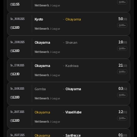
–
QUOTE
11:55
🕒
Wettbewerb:
J-League
5:0
Kyoto
Okayama
Sa., 30.08.2025
–
(3:0)
–
QUOTE
12:00
🕒
Wettbewerb:
J-League
1:0
Okayama
Shonan
Sa., 23.08.2025
–
(0:0)
–
QUOTE
12:00
🕒
Wettbewerb:
J-League
2:1
Okayama
Kashiwa
So., 17.08.2025
–
(1:0)
–
QUOTE
12:30
🕒
Wettbewerb:
J-League
0:3
Gamba
Okayama
So., 10.08.2025
–
(0:2)
–
QUOTE
12:00
🕒
Wettbewerb:
J-League
1:2
Okayama
Vissel Kobe
So., 20.07.2025
–
(0:1)
–
QUOTE
12:00
🕒
Wettbewerb:
J-League
0:1
Okayama
Sanfrecce
Sa., 05.07.2025
–
(0:0)