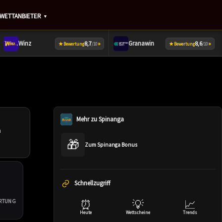
WETTANBIETER
▼
Winz
Granawin
8,7
»
8,6
»
★
★
Bewertung
/10
Bewertung
/10
Mehr zu Spinanga
n
🎁
Zum Spinanga Bonus
Schnellzugriff
⏰
💡
📈
RTUNG
Heute
Wettscheine
Trends