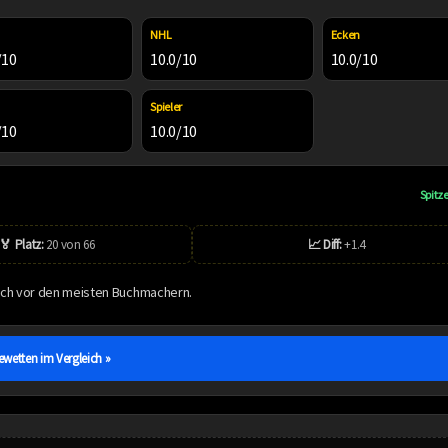
NHL
Ecken
/10
10.0/10
10.0/10
Spieler
/10
10.0/10
Spitz
🏅 Platz:
20 von 66
📈 Diff:
+1.4
sich vor den meisten Buchmachern.
ewetten im Vergleich »