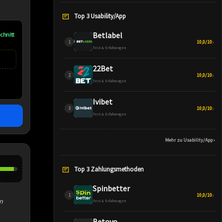
Top 3 Usability/App
Betlabel
Schnitt
›
10,0/10
Test & Erfahrungen
22Bet
›
10,0/10
Test & Erfahrungen
Ivibet
›
10,0/10
Test & Erfahrungen
Mehr zu Usability/App ›
Top 3 Zahlungsmethoden
Spinbetter
›
10,0/10
en
Test & Erfahrungen
Betovo