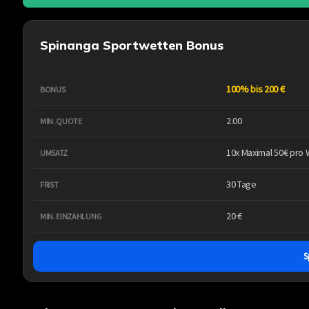
Spinanga Sportwetten Bonus
100% bis 200 €
BONUS
2.00
MIN. QUOTE
10x Maximal 50€ pro 
UMSATZ
30 Tage
FRIST
20 €
MIN. EINZAHLUNG
S