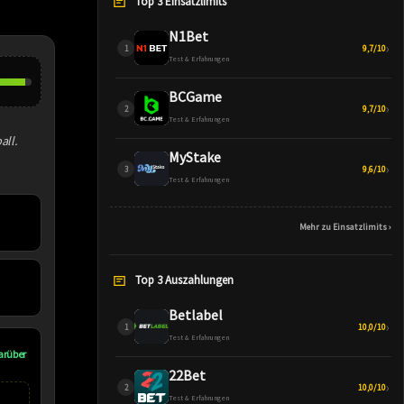
Top 3 Einsatzlimits
N1Bet
›
9,7/10
Test & Erfahrungen
BCGame
›
9,7/10
Test & Erfahrungen
all.
MyStake
›
9,6/10
Test & Erfahrungen
Mehr zu Einsatzlimits ›
Top 3 Auszahlungen
Betlabel
›
10,0/10
Test & Erfahrungen
arüber
22Bet
›
10,0/10
Test & Erfahrungen